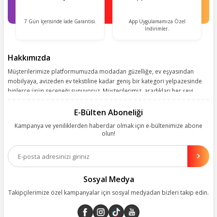
7 Gün İçerisinde İade Garantisi.
App Uygulamamıza Özel
İndirimler.
Hakkımızda
Müşterilerimize platformumuzda modadan güzelliğe, ev eşyasından
mobilyaya, avizeden ev tekstiline kadar geniş bir kategori yelpazesinde
binlerce ürün seçeneği sunuyoruz. Müşterilerimiz, aradıkları her şeyi
kolayca bularak kusursuz alışveriş deneyiminin keyfini çıkarıyor. Size
kolay, kusursuz ve keyifli bir alışveriş yolculuğu sunarken deneyiminize
E-Bülten Aboneliği
değer katmak için sürekli çalışıyoruz.
Kampanya ve yeniliklerden haberdar olmak için e-bültenimize abone
olun!
Aynı zamanda App uygulamımızı kullanan müşterilerimize özel indirim
olanakları sunuyoruz. Çalışmalarımızı müşterilerimizin memnuniyetini
esas alarak yürütüyoruz.
Sosyal Medya
Takipçilerimize özel kampanyalar için sosyal medyadan bizleri takip edin.