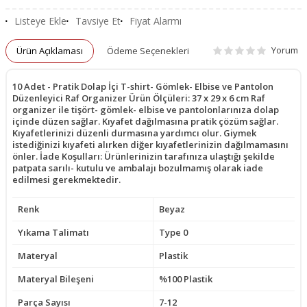
Listeye Ekle
Tavsiye Et
Fiyat Alarmı
Yorum
Ürün Açıklaması
Ödeme Seçenekleri
10 Adet - Pratik Dolap İçi T-shirt- Gömlek- Elbise ve Pantolon
Düzenleyici Raf Organizer Ürün Ölçüleri: 37 x 29 x 6 cm Raf
organizer ile tişört- gömlek- elbise ve pantolonlarınıza dolap
içinde düzen sağlar. Kıyafet dağılmasına pratik çözüm sağlar.
Kıyafetlerinizi düzenli durmasına yardımcı olur. Giymek
istediğinizi kıyafeti alırken diğer kıyafetlerinizin dağılmamasını
önler. İade Koşulları: Ürünlerinizin tarafınıza ulaştığı şekilde
patpata sarılı- kutulu ve ambalajı bozulmamış olarak iade
edilmesi gerekmektedir.
Renk
Beyaz
Yıkama Talimatı
Type 0
Materyal
Plastik
Materyal Bileşeni
%100 Plastik
Parça Sayısı
7-12