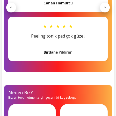
Canan Hamurcu
<
>
★ ★ ★ ★ ★
Peeling tonik pad çok güzel.
Birdane Yildirim
Neden Biz?
Bizleri tercih etmeniz için geçerli birkaç sebep.