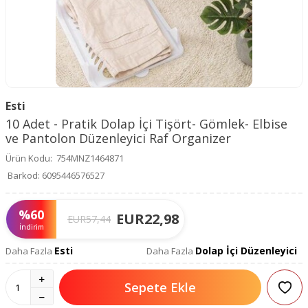
Esti
10 Adet - Pratik Dolap İçi Tişört- Gömlek- Elbise
ve Pantolon Düzenleyici Raf Organizer
Ürün Kodu:
754MNZ1464871
Barkod:
6095446576527
%
60
EUR
22,98
EUR
57,44
İndirim
Esti
Dolap İçi Düzenleyici
Daha Fazla
Daha Fazla
Sepete Ekle