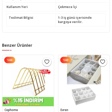
Kullanım Yeri
Çekmece İçi
Teslimat Bilgisi
1-3 iş günü içerisinde
kargoya verilir.
Benzer Ürünler
%
60
%
60
Cephome
Evren