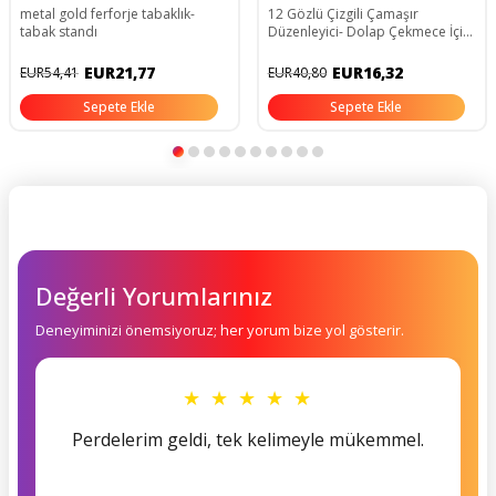
metal gold ferforje tabaklık-
12 Gözlü Çizgili Çamaşır
tabak standı
Düzenleyici- Dolap Çekmece İçi
Eşarp Çorap Kravat Organizer
(25x30x12cm)
EUR21,77
EUR16,32
EUR54,41
EUR40,80
Sepete Ekle
Sepete Ekle
Değerli Yorumlarınız
Deneyiminizi önemsiyoruz; her yorum bize yol gösterir.
★ ★ ★ ★ ★
Perdelerim geldi, tek kelimeyle mükemmel.