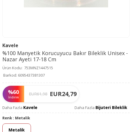
Kavele
%100 Manyetik Korucuyucu Bakır Bileklik Unisex -
Nazar Ayeti 17-18 Cm
Ürün Kodu:
753MNZ1447515
Barkod:
6095437381307
%
60
EUR
24,79
EUR
61,98
İndirim
Kavele
Bijuteri Bileklik
Daha Fazla
Daha Fazla
Renk :
Metalik
Metalik