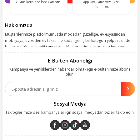
7 Gün İçerisinde İade Garantisi.
App Uygulamamıza Özel
İndirimler.
Hakkımızda
Müşterilerimize platformumuzda modadan güzelliğe, ev eşyasından
mobilyaya, avizeden ev tekstiline kadar geniş bir kategori yelpazesinde
binlerce ürün seçeneği sunuyoruz. Müşterilerimiz, aradıkları her şeyi
kolayca bularak kusursuz alışveriş deneyiminin keyfini çıkarıyor. Size
kolay, kusursuz ve keyifli bir alışveriş yolculuğu sunarken deneyiminize
E-Bülten Aboneliği
değer katmak için sürekli çalışıyoruz.
Kampanya ve yeniliklerden haberdar olmak için e-bültenimize abone
olun!
Aynı zamanda App uygulamımızı kullanan müşterilerimize özel indirim
olanakları sunuyoruz. Çalışmalarımızı müşterilerimizin memnuniyetini
esas alarak yürütüyoruz.
Sosyal Medya
Takipçilerimize özel kampanyalar için sosyal medyadan bizleri takip edin.