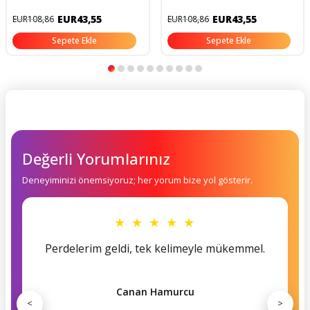
Doğal Taş Bilekliği
EUR43,55
EUR43,55
EUR108,86
EUR108,86
Sepete Ekle
Sepete Ekle
Değerli Yorumlarınız
Deneyiminizi önemsiyoruz; her yorum bize yol gösterir.
★ ★ ★ ★ ★
Perdelerim geldi, tek kelimeyle mükemmel.
Canan Hamurcu
<
>