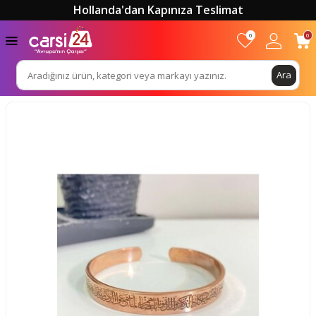
Hollanda'dan Kapınıza Teslimat
0
0
Ara