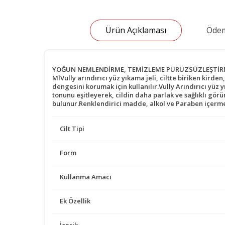
Ürün Açıklaması
Ödem
YOĞUN NEMLENDİRME, TEMİZLEME PÜRÜZSÜZLEŞTİRME AHA
MlVully arındırıcı yüz yıkama jeli, ciltte biriken kird
dengesini korumak için kullanılır.Vully Arındırıcı yüz y
tonunu eşitleyerek, cildin daha parlak ve sağlıklı gör
bulunur.Renklendirici madde, alkol ve Paraben içerm
Cilt Tipi
Form
Kullanma Amacı
Ek Özellik
İçerik