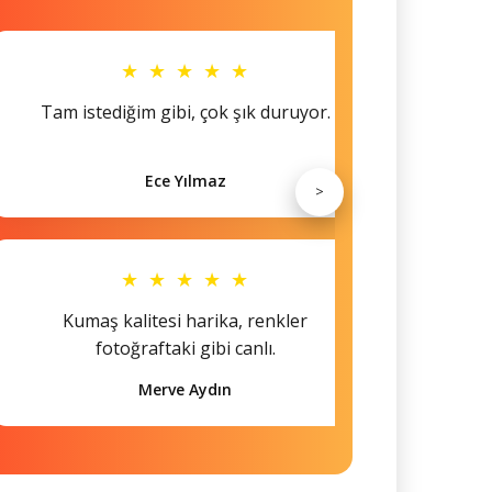
★ ★ ★ ★ ★
Tam istediğim gibi, çok şık duruyor.
Küçü
Ece Yılmaz
>
★ ★ ★ ★ ★
Kumaş kalitesi harika, renkler
Hem s
fotoğraftaki gibi canlı.
Merve Aydın