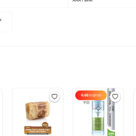
e
%
60
İndirim