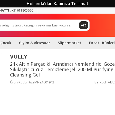
Hollanda'dan Kapınıza Teslimat
HATTI :
+31611805656
Ara
&Çocuk
Giyim & Aksesuar
Süpermarket
Fırsat Ürünleri
VULLY
24k Altın Parçacıklı Arındırıcı Nemlendirici Göz
Sıkılaştırıcı Yüz Temizleme Jeli 200 Ml Purifying
Cleansing Gel
Ürün Kodu:
622MNZ1001942
Barkod:
7435