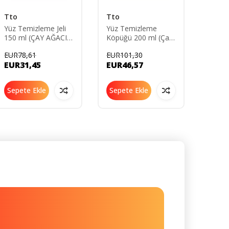
Tto
Tto
The P
Solut
Yüz Temizleme Jeli
Yüz Temizleme
150 ml (ÇAY AĞACI
Köpüğü 200 ml (Çay
Postbi
YAĞI - TEA TREE
Ağacı Yağı - tea tree
Multif
EUR78,61
EUR101,30
EUR69
OIL)
oıl)
Arındı
EUR31,45
EUR46,57
EUR2
Yağı 
Sepete Ekle
Sepete Ekle
Sepe