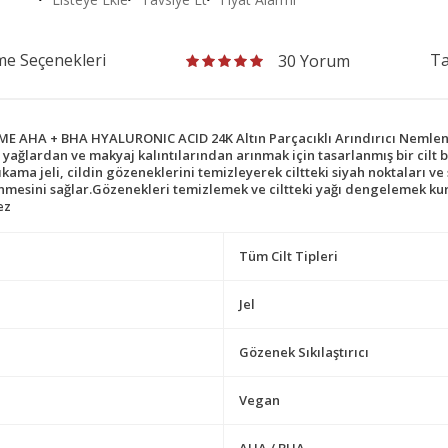
e Seçenekleri
Ta
30 Yorum
 + BHA HYALURONIC ACID 24K Altın Parçacıklı Arındırıcı Nemlendiric
en, yağlardan ve makyaj kalıntılarından arınmak için tasarlanmış bir cil
ıkama jeli, cildin gözeneklerini temizleyerek ciltteki siyah noktaları ve
ünmesini sağlar.Gözenekleri temizlemek ve ciltteki yağı dengelemek kuru 
ez
Tüm Cilt Tipleri
Jel
Gözenek Sıkılaştırıcı
Vegan
AHA / BHA