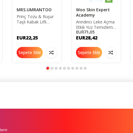
MRS.UMRANTOO
Woo Skin Expert
Academy
Prinç Tozu & Ruşur
Taşlı Kabak Lifli
Arındırıcı Leke Açma
Doğal Sabun 130 gr
Etkili Yüz Temizleme
EUR71,05
Jeli 200ml Sıkılaştırıcı
EUR22,25
EUR28,42
Canlandırıcı (AHA
BHA)
Sepete Ekle
Sepete Ekle
erir.