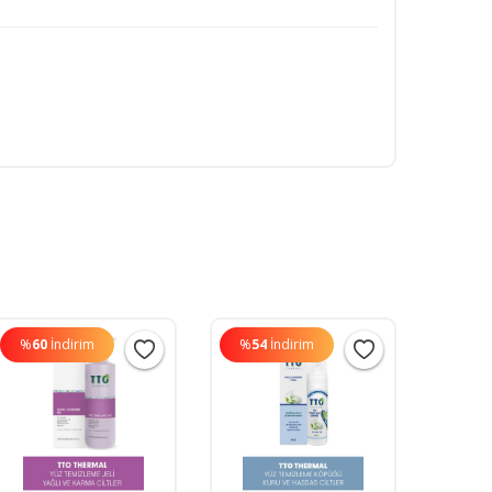
%
60
İndirim
%
54
İndirim
%
60