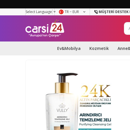
Select Language
▼
TR − EUR
MÜŞTERI DESTEK 
Ev&Mobilya
Kozmetik
Anne