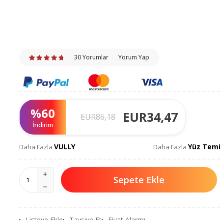
30 Yorumlar
Yorum Yap
%
60
EUR
34,47
EUR
86,18
İndirim
VULLY
Yüz Temi
Daha Fazla
Daha Fazla
Sepete Ekle
Listeye Ekle
Tavsiye Et
Fiyat Alarmı