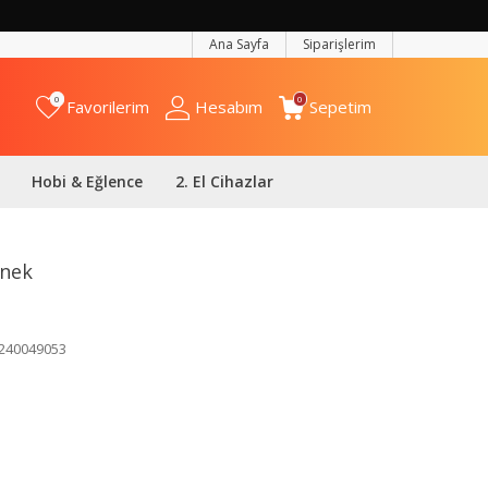
Ana Sayfa
Siparişlerim
0
0
Favorilerim
Hesabım
Sepetim
Hobi & Eğlence
2. El Cihazlar
enek
240049053