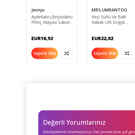
Jeonju
MRS.UMRANTOO
lak Yüz
Aydınlatıcı,Beyazlatıcı
Keçi Sütlü Ve Ballı
 200
Pirinç Mayası Sabun
Kabak Lifli Doğal
Sabun 130g
EUR16,92
EUR22,02
Sepete Ekle
Sepete Ekle
Değerli Yorumlarınız
Deneyiminizi önemsiyoruz; her yorum bize yol göst