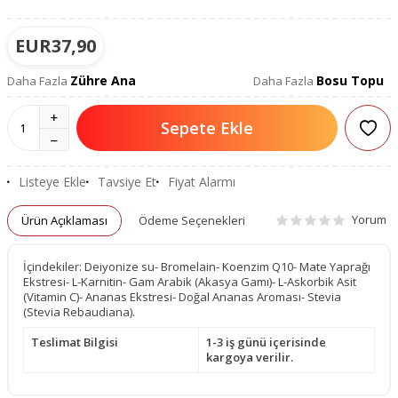
EUR
37,90
Zühre Ana
Bosu Topu
Daha Fazla
Daha Fazla
Sepete Ekle
Listeye Ekle
Tavsiye Et
Fiyat Alarmı
Yorum
Ürün Açıklaması
Ödeme Seçenekleri
İçindekiler: Deiyonize su- Bromelain- Koenzim Q10- Mate Yaprağı
Ekstresi- L-Karnitin- Gam Arabik (Akasya Gamı)- L-Askorbik Asit
(Vitamin C)- Ananas Ekstresi- Doğal Ananas Aroması- Stevia
(Stevia Rebaudiana).
Teslimat Bilgisi
1-3 iş günü içerisinde
kargoya verilir.