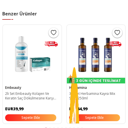
Benzer Ürünler
Embeauty
Herbamina
2li Set Embeauty Kolajen Ve
3lü Set Herbamina Kayısı Mix
Keratin Saç Dökülmesine Karşı
Sirke 250ml
Hızlı Sac Uzatan Dolgunlaştırıcı
Onarıcı Besleyici
EUR39,99
EUR44,99
Şampuan&icollagen Kolajen Ve
Probiyotik Tablet
Sepete Ekle
Sepete Ekle