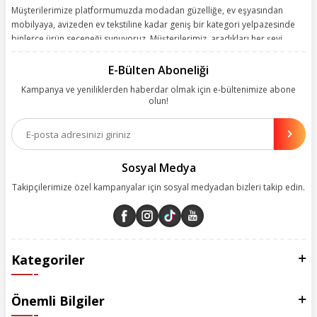
Müşterilerimize platformumuzda modadan güzelliğe, ev eşyasından
mobilyaya, avizeden ev tekstiline kadar geniş bir kategori yelpazesinde
binlerce ürün seçeneği sunuyoruz. Müşterilerimiz, aradıkları her şeyi
kolayca bularak kusursuz alışveriş deneyiminin keyfini çıkarıyor. Size
kolay, kusursuz ve keyifli bir alışveriş yolculuğu sunarken deneyiminize
E-Bülten Aboneliği
değer katmak için sürekli çalışıyoruz.
Kampanya ve yeniliklerden haberdar olmak için e-bültenimize abone
olun!
Aynı zamanda App uygulamımızı kullanan müşterilerimize özel indirim
olanakları sunuyoruz. Çalışmalarımızı müşterilerimizin memnuniyetini
esas alarak yürütüyoruz.
Sosyal Medya
Takipçilerimize özel kampanyalar için sosyal medyadan bizleri takip edin.
Kategoriler
Önemli Bilgiler