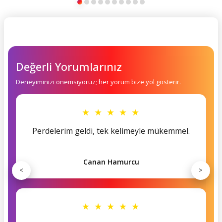
Değerli Yorumlarınız
Deneyiminizi önemsiyoruz; her yorum bize yol gösterir.
★ ★ ★ ★ ★
Perdelerim geldi, tek kelimeyle mükemmel.
Canan Hamurcu
<
>
★ ★ ★ ★ ★