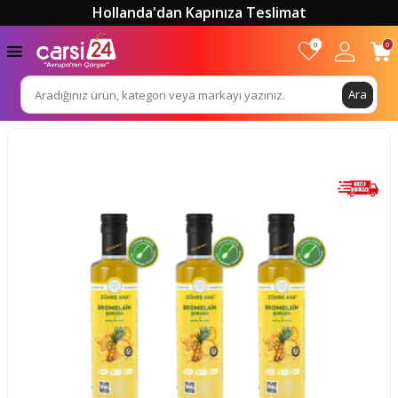
Hollanda'dan Kapınıza Teslimat
0
0
Ara