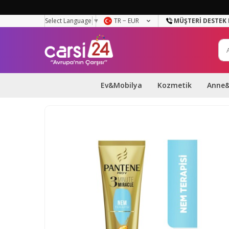
Select Language
▼
TR − EUR
MÜŞTERI DESTEK 
Ev&Mobilya
Kozmetik
Anne