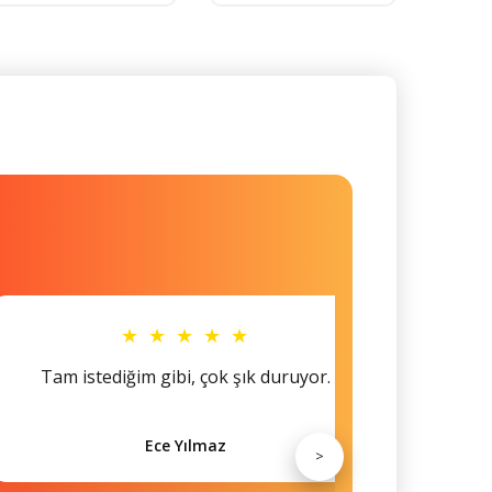
★ ★ ★ ★ ★
Tam istediğim gibi, çok şık duruyor.
Küçü
Ece Yılmaz
>