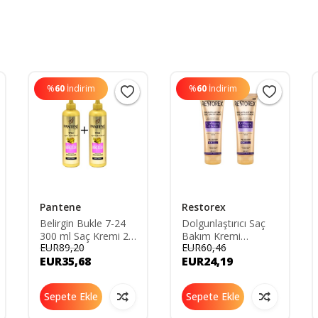
%
60
İndirim
%
60
İndirim
Pantene
Restorex
Belirgin Bukle 7-24
Dolgunlaştırıcı Saç
300 ml Saç Kremi 2
Bakım Kremi
EUR89,20
EUR60,46
Adet
Collagen & Biotin
EUR35,68
EUR24,19
250 Ml 2 Adet
Sepete Ekle
Sepete Ekle