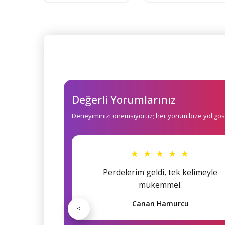
Değerli Yorumlarınız
Deneyiminizi önemsiyoruz; her yorum bize yol göst
★ ★ ★ ★ ★
Perdelerim geldi, tek kelimeyle
mükemmel.
Canan Hamurcu
<