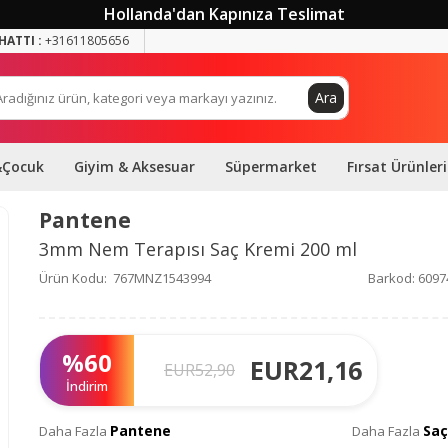
Hollanda'dan Kapınıza Teslimat
HATTI :
+31611805656
Ara
&Çocuk
Giyim & Aksesuar
Süpermarket
Fırsat Ürünleri
Pantene
3mm Nem Terapısı Saç Kremi 200 ml
Ürün Kodu:
767MNZ1543994
Barkod:
6097
%
60
EUR
21,16
EUR
52,90
İndirim
Pantene
Saç
Daha Fazla
Daha Fazla