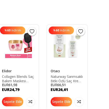
%
60
İndirim
%
60
İndirim
%
60
Elidor
Otacı
Urban
Collagen Blends Saç
Naturway Sarımsaklı
Expert
Bakım Maskesi
Bitki Özlü Saç Kremi
Kafei
EUR61,98
EUR66,51
EUR58
Moisture Boom
300 ml
Karşıt
EUR24,79
EUR26,61
EUR2
Yoğun Nem Terapisi
200ml-
160 Ml
Uzama
Sepete Ekle
Sepete Ekle
Sepe