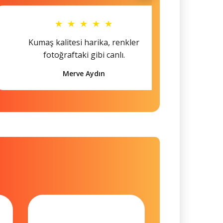
★ ★ ★ ★ ★
Kumaş kalitesi harika, renkler
Hem s
fotoğraftaki gibi canlı.
Merve Aydın