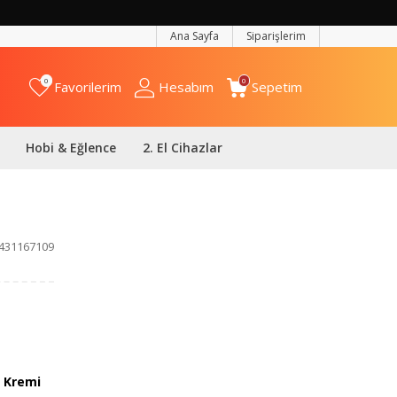
Ana Sayfa
Siparişlerim
0
0
Favorilerim
Hesabım
Sepetim
Hobi & Eğlence
2. El Cihazlar
431167109
 Kremi