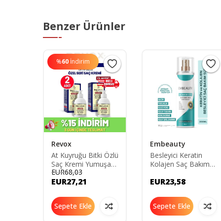
Benzer Ürünler
%
60
İndirim
Revox
Embeauty
py
At Kuyruğu Bitki Özlü
Besleyici Keratin
dırıcı
Saç Kremi Yumuşak
Kolajen Saç Bakım
EUR68,03
Sıvı
Ve Kolay Taranan
Sütü 200 ML
EUR27,21
EUR23,58
l 2'li
Saçlar Için - 2'li Set -
250 ml 250 ml
RSK250ST
Sepete Ekle
Sepete Ekle