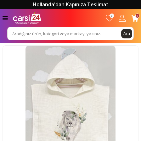
Hollanda'dan Kapınıza Teslimat
0
0
Ara