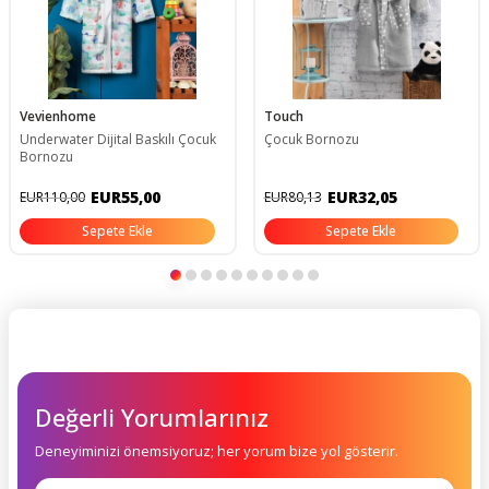
Vevienhome
Touch
Underwater Dijital Baskılı Çocuk
Çocuk Bornozu
Bornozu
EUR55,00
EUR32,05
EUR110,00
EUR80,13
Sepete Ekle
Sepete Ekle
Değerli Yorumlarınız
Deneyiminizi önemsiyoruz; her yorum bize yol gösterir.