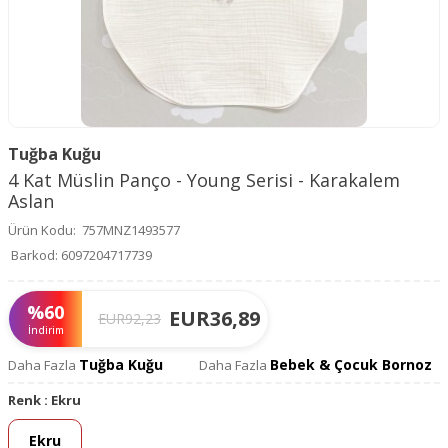
Tuğba Kuğu
4 Kat Müslin Panço - Young Serisi - Karakalem
Aslan
Ürün Kodu:
757MNZ1493577
Barkod:
6097204717739
%
60
EUR
36,89
EUR
92,23
İndirim
Tuğba Kuğu
Bebek & Çocuk Bornoz
Daha Fazla
Daha Fazla
Renk :
Ekru
Ekru