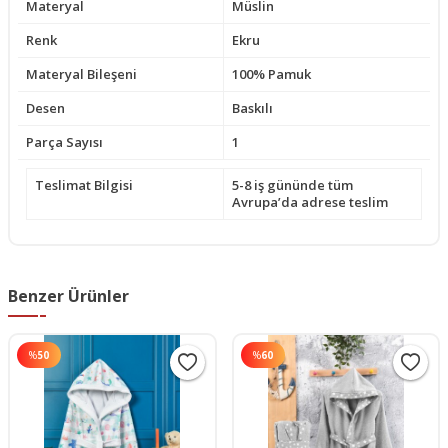
Materyal
Müslin
Renk
Ekru
Materyal Bileşeni
100% Pamuk
Desen
Baskılı
Parça Sayısı
1
Teslimat Bilgisi
5-8 iş gününde tüm
Avrupa’da adrese teslim
Benzer Ürünler
%
50
%
60