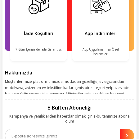
İade Koşulları
App İndirimleri
7 Gün İçerisinde İade Garantisi.
App Uygulamamıza Özel
İndirimler.
Hakkımızda
Müşterilerimize platformumuzda modadan güzelliğe, ev eşyasından
mobilyaya, avizeden ev tekstiline kadar geniş bir kategori yelpazesinde
binlerce ürün seçeneği sunuyoruz. Müşterilerimiz, aradıkları her şeyi
kolayca bularak kusursuz alışveriş deneyiminin keyfini çıkarıyor. Size
kolay, kusursuz ve keyifli bir alışveriş yolculuğu sunarken deneyiminize
E-Bülten Aboneliği
değer katmak için sürekli çalışıyoruz.
Kampanya ve yeniliklerden haberdar olmak için e-bültenimize abone
olun!
Aynı zamanda App uygulamımızı kullanan müşterilerimize özel indirim
olanakları sunuyoruz. Çalışmalarımızı müşterilerimizin memnuniyetini
esas alarak yürütüyoruz.