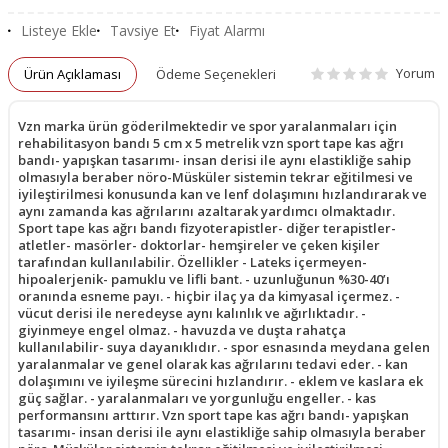
Listeye Ekle
Tavsiye Et
Fiyat Alarmı
Yorum
Ürün Açıklaması
Ödeme Seçenekleri
Vzn marka ürün göderilmektedir ve spor yaralanmaları için
rehabilitasyon bandı 5 cm x 5 metrelik vzn sport tape kas ağrı
bandı- yapışkan tasarımı- insan derisi ile aynı elastikliğe sahip
olmasıyla beraber nöro-Müsküler sistemin tekrar eğitilmesi ve
iyileştirilmesi konusunda kan ve lenf dolaşımını hızlandırarak ve
aynı zamanda kas ağrılarını azaltarak yardımcı olmaktadır.
Sport tape kas ağrı bandı fizyoterapistler- diğer terapistler-
atletler- masörler- doktorlar- hemşireler ve çeken kişiler
tarafından kullanılabilir. Özellikler - Lateks içermeyen-
hipoalerjenik- pamuklu ve lifli bant. - uzunluğunun %30-40’ı
oranında esneme payı. - hiçbir ilaç ya da kimyasal içermez. -
vücut derisi ile neredeyse aynı kalınlık ve ağırlıktadır. -
giyinmeye engel olmaz. - havuzda ve duşta rahatça
kullanılabilir- suya dayanıklıdır. - spor esnasında meydana gelen
yaralanmalar ve genel olarak kas ağrılarını tedavi eder. - kan
dolaşımını ve iyileşme sürecini hızlandırır. - eklem ve kaslara ek
güç sağlar. - yaralanmaları ve yorgunluğu engeller. - kas
performansını arttırır. Vzn sport tape kas ağrı bandı- yapışkan
tasarımı- insan derisi ile aynı elastikliğe sahip olmasıyla beraber