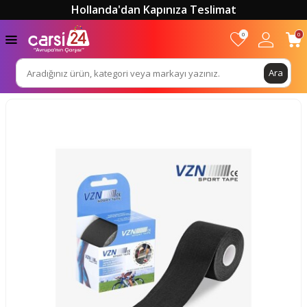
Hollanda'dan Kapınıza Teslimat
0
0
Ara