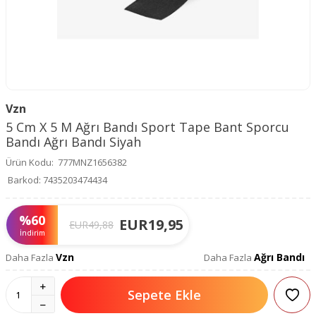
Vzn
5 Cm X 5 M Ağrı Bandı Sport Tape Bant Sporcu
Bandı Ağrı Bandı Siyah
Ürün Kodu:
777MNZ1656382
Barkod:
7435203474434
%
60
EUR
19,95
EUR
49,88
İndirim
Vzn
Ağrı Bandı
Daha Fazla
Daha Fazla
Sepete Ekle