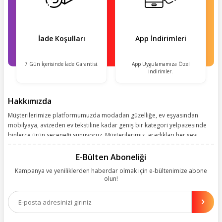
İade Koşulları
App İndirimleri
7 Gün İçerisinde İade Garantisi.
App Uygulamamıza Özel
İndirimler.
Hakkımızda
Müşterilerimize platformumuzda modadan güzelliğe, ev eşyasından
mobilyaya, avizeden ev tekstiline kadar geniş bir kategori yelpazesinde
binlerce ürün seçeneği sunuyoruz. Müşterilerimiz, aradıkları her şeyi
kolayca bularak kusursuz alışveriş deneyiminin keyfini çıkarıyor. Size
kolay, kusursuz ve keyifli bir alışveriş yolculuğu sunarken deneyiminize
E-Bülten Aboneliği
değer katmak için sürekli çalışıyoruz.
Kampanya ve yeniliklerden haberdar olmak için e-bültenimize abone
olun!
Aynı zamanda App uygulamımızı kullanan müşterilerimize özel indirim
olanakları sunuyoruz. Çalışmalarımızı müşterilerimizin memnuniyetini
esas alarak yürütüyoruz.