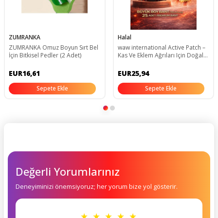
ZUMRANKA
Halal
ZUMRANKA Omuz Boyun Sırt Bel
waw international Active Patch –
İçin Bitkisel Pedler (2 Adet)
Kas Ve Eklem Ağrıları Için Doğal
Bant | Anında Rahatlama Ve
Uzun Süreli Etki 25 Adet
EUR16,61
EUR25,94
Sepete Ekle
Sepete Ekle
Değerli Yorumlarınız
Deneyiminizi önemsiyoruz; her yorum bize yol gösterir.
★ ★ ★ ★ ★