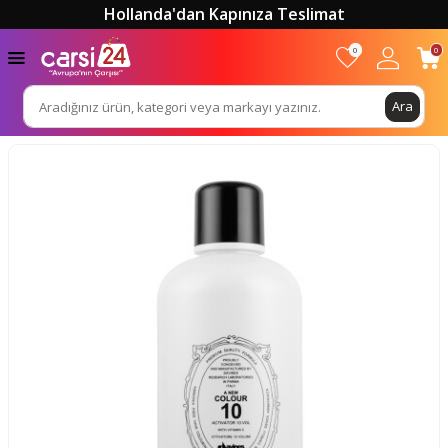
Hollanda'dan Kapınıza Teslimat
0
0
Ara