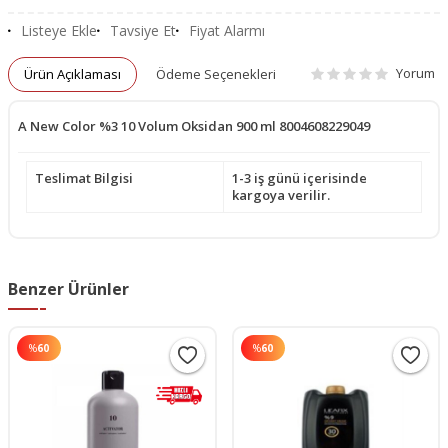
Listeye Ekle
Tavsiye Et
Fiyat Alarmı
Yorum
Ürün Açıklaması
Ödeme Seçenekleri
A New Color %3 10 Volum Oksidan 900 ml 8004608229049
Teslimat Bilgisi
1-3 iş günü içerisinde
kargoya verilir.
Benzer Ürünler
%
60
%
60