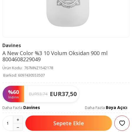
Davines
A New Color %3 10 Volum Oksidan 900 ml
8004608229049
Ürün Kodu:
767MNZ1542178
Barkod:
6097430553507
%
60
EUR
37,50
EUR
93,74
İndirim
Davines
Boya Açıcı
Daha Fazla
Daha Fazla
Sepete Ekle