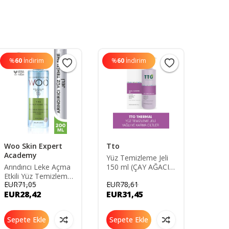
%
60
İndirim
%
60
İndirim
%
54
Woo Skin Expert
Tto
Tto
Academy
Yüz Temizleme Jeli
Yüz T
Arındırıcı Leke Açma
150 ml (ÇAY AĞACI
Köpüğ
Etkili Yüz Temizleme
YAĞI - TEA TREE
Ağacı 
EUR71,05
EUR78,61
EUR10
Jeli 200ml Sıkılaştırıcı
OIL)
oıl)
EUR28,42
EUR31,45
EUR4
Canlandırıcı (AHA
BHA)
Sepete Ekle
Sepete Ekle
Sepe