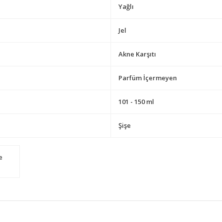
Yağlı
Jel
Akne Karşıtı
Parfüm İçermeyen
101 - 150 ml
Şişe
e