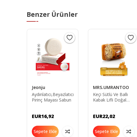
Benzer Ürünler
Jeonju
MRS.UMRANTOO
Bazlı
Aydınlatıcı,Beyazlatıcı
Keçi Sütlü Ve Ballı
 ml -
Pirinç Mayası Sabun
Kabak Lifli Doğal
çin
Sabun 130g
ı 200
EUR16,92
EUR22,02
Sepete Ekle
Sepete Ekle