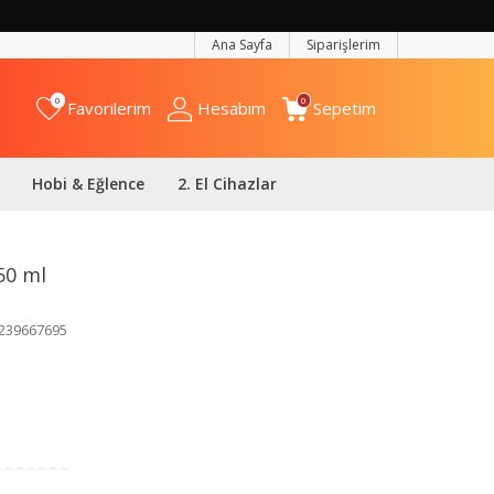
Ana Sayfa
Siparişlerim
0
0
Favorilerim
Hesabım
Sepetim
Hobi & Eğlence
2. El Cihazlar
50 ml
239667695