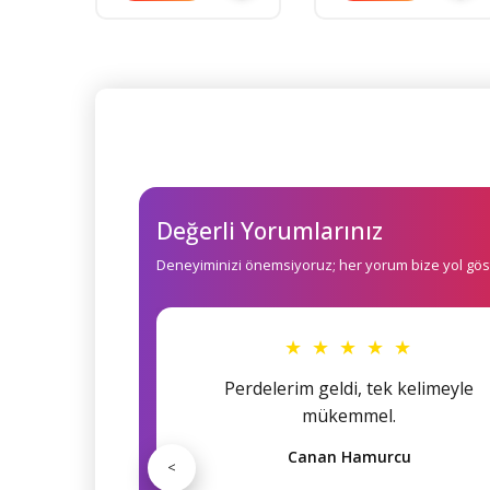
Değerli Yorumlarınız
Deneyiminizi önemsiyoruz; her yorum bize yol göst
★ ★ ★ ★ ★
Perdelerim geldi, tek kelimeyle
mükemmel.
Canan Hamurcu
<