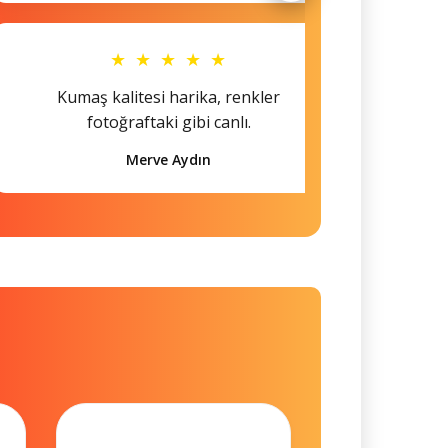
★ ★ ★ ★ ★
Kumaş kalitesi harika, renkler
Hem s
fotoğraftaki gibi canlı.
Merve Aydın