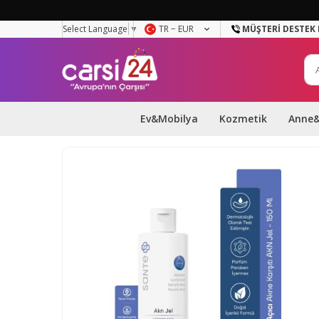
Select Language
▼
TR − EUR
MÜŞTERI DESTEK 
Ev&Mobilya
Kozmetik
Anne