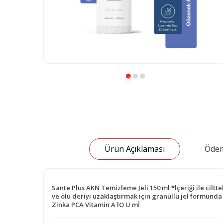
Ürün Açıklaması
Ödem
Sante Plus AKN Temizleme Jeli 150 ml *lçeriği ile ciltte
ve ölü deriyi uzaklaştırmak için granüllü jel formunda 
Zinka PCA Vitamin A lO U mİ