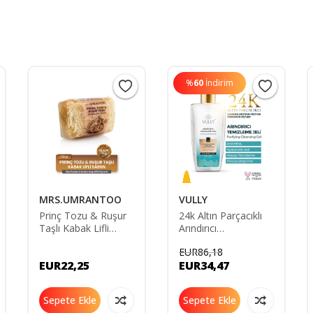
%
60
İndirim
MRS.UMRANTOO
VULLY
Prinç Tozu & Ruşur
24k Altın Parçacıklı
Taşlı Kabak Lifli
Arındırıcı
Doğal Sabun 130 gr
Nemlendirici
EUR86,18
Gözenek Sıkılaştırıcı
EUR22,25
EUR34,47
Yüz Temizleme Jeli
200 Ml Purifying
Cleansing Gel
Sepete Ekle
Sepete Ekle