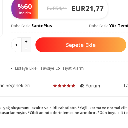
%
60
EUR
21,77
EUR
54,41
İndirim
SantePlus
Yüz Temi
Daha Fazla
Daha Fazla
Sepete Ekle
Listeye Ekle
Tavsiye Et
Fiyat Alarmı
e Seçenekleri
Ta
48 Yorum
ki yağ oluşumunu azaltır ve cildi rahatlatır. *Yağlı karma ve normal cilt 
tasarlanmıştır. *Cildi anında derinlemesine arındırır. *Gün boyu cilt te