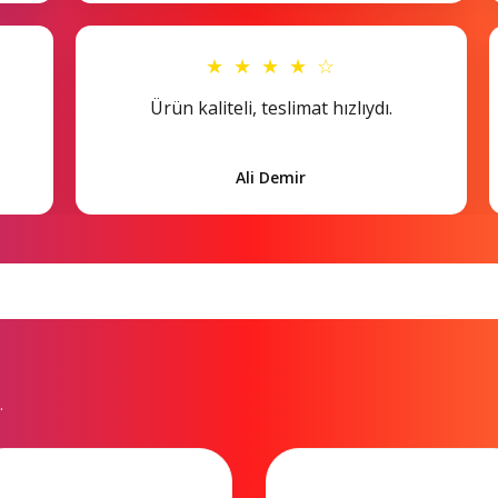
★ ★ ★ ★ ☆
Ürün kaliteli, teslimat hızlıydı.
Ali Demir
.