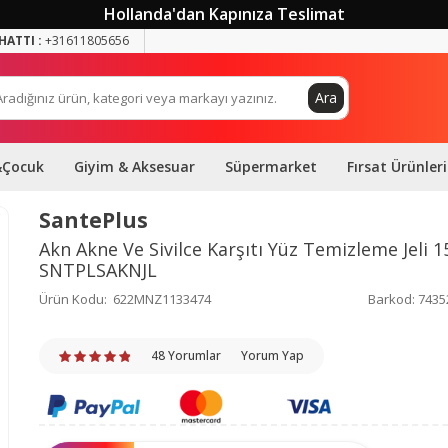
Hollanda'dan Kapınıza Teslimat
HATTI :
+31611805656
Ara
&Çocuk
Giyim & Aksesuar
Süpermarket
Fırsat Ürünleri
SantePlus
Akn Akne Ve Sivilce Karşıtı Yüz Temizleme Jeli 1
SNTPLSAKNJL
Ürün Kodu:
622MNZ1133474
Barkod:
7435
48 Yorumlar
Yorum Yap