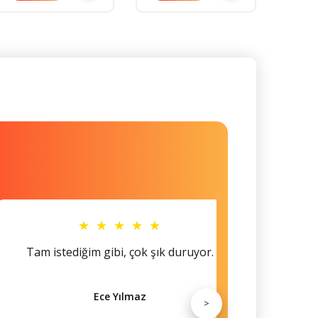
★ ★ ★ ★ ★
Tam istediğim gibi, çok şık duruyor.
Küçü
Ece Yılmaz
>