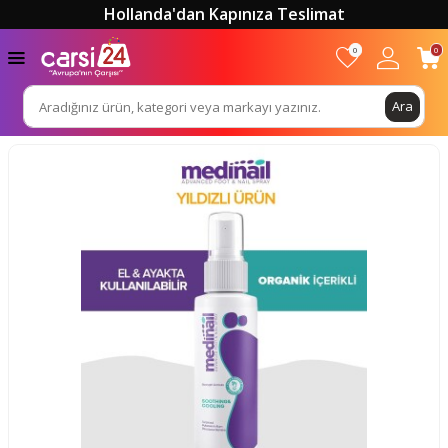
Hollanda'dan Kapınıza Teslimat
0
0
Ara