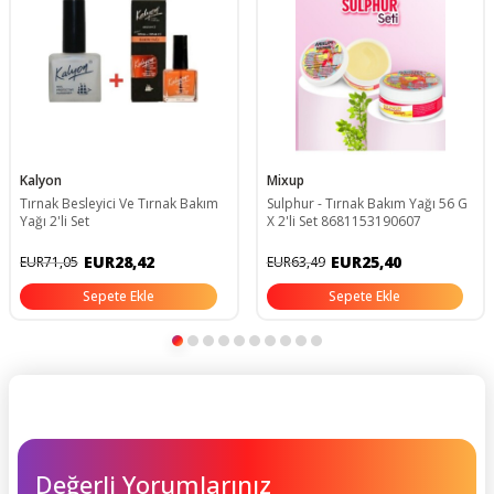
Kalyon
Mixup
Tırnak Besleyici Ve Tırnak Bakım
Sulphur - Tırnak Bakım Yağı 56 G
Yağı 2'li Set
X 2'li Set 8681153190607
EUR28,42
EUR25,40
EUR71,05
EUR63,49
Sepete Ekle
Sepete Ekle
Değerli Yorumlarınız