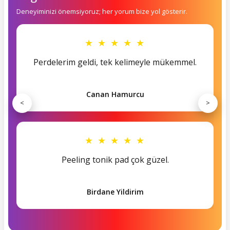
Deneyiminizi önemsiyoruz; her yorum bize yol gösterir.
★ ★ ★ ★ ★
Perdelerim geldi, tek kelimeyle mükemmel.
Canan Hamurcu
<
>
★ ★ ★ ★ ★
Peeling tonik pad çok güzel.
Birdane Yildirim