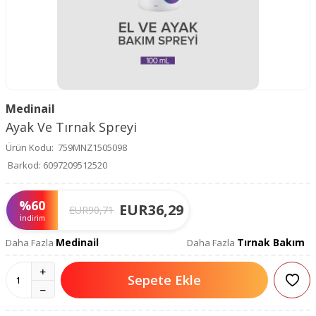
Medinail
Ayak Ve Tırnak Spreyi
Ürün Kodu:
759MNZ1505098
Barkod:
6097209512520
%
60
EUR
36,29
EUR
90,71
İndirim
Medinail
Tırnak Bakım
Daha Fazla
Daha Fazla
Sepete Ekle