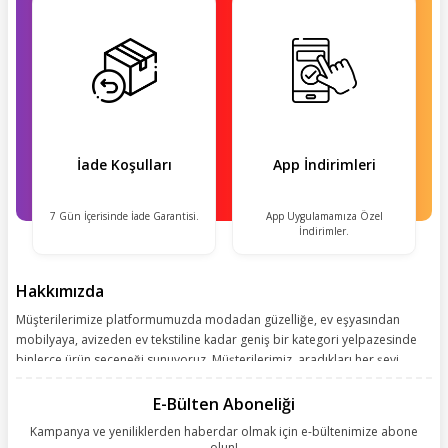
İade Koşulları
App İndirimleri
7 Gün İçerisinde İade Garantisi.
App Uygulamamıza Özel
İndirimler.
Hakkımızda
Müşterilerimize platformumuzda modadan güzelliğe, ev eşyasından
mobilyaya, avizeden ev tekstiline kadar geniş bir kategori yelpazesinde
binlerce ürün seçeneği sunuyoruz. Müşterilerimiz, aradıkları her şeyi
kolayca bularak kusursuz alışveriş deneyiminin keyfini çıkarıyor. Size
kolay, kusursuz ve keyifli bir alışveriş yolculuğu sunarken deneyiminize
E-Bülten Aboneliği
değer katmak için sürekli çalışıyoruz.
Kampanya ve yeniliklerden haberdar olmak için e-bültenimize abone
olun!