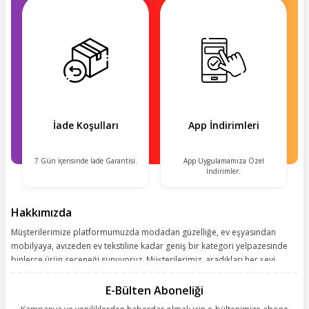
İade Koşulları
App İndirimleri
7 Gün İçerisinde İade Garantisi.
App Uygulamamıza Özel
İndirimler.
Hakkımızda
Müşterilerimize platformumuzda modadan güzelliğe, ev eşyasından
mobilyaya, avizeden ev tekstiline kadar geniş bir kategori yelpazesinde
binlerce ürün seçeneği sunuyoruz. Müşterilerimiz, aradıkları her şeyi
kolayca bularak kusursuz alışveriş deneyiminin keyfini çıkarıyor. Size
kolay, kusursuz ve keyifli bir alışveriş yolculuğu sunarken deneyiminize
E-Bülten Aboneliği
değer katmak için sürekli çalışıyoruz.