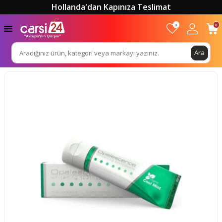
Hollanda'dan Kapınıza Teslimat
0
0
Ara