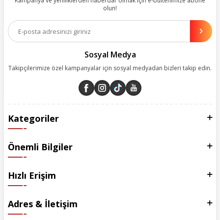
Kampanya ve yeniliklerden haberdar olmak için e-bültenimize abone
olun!
Aynı zamanda App uygulamımızı kullanan müşterilerimize özel indirim
olanakları sunuyoruz. Çalışmalarımızı müşterilerimizin memnuniyetini
esas alarak yürütüyoruz.
Sosyal Medya
Takipçilerimize özel kampanyalar için sosyal medyadan bizleri takip edin.
Kategoriler
Önemli Bilgiler
Hızlı Erişim
Adres & İletişim