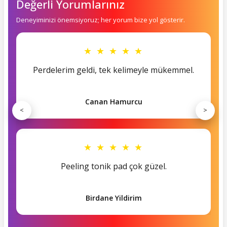
Değerli Yorumlarınız
Deneyiminizi önemsiyoruz; her yorum bize yol gösterir.
★ ★ ★ ★ ★
Perdelerim geldi, tek kelimeyle mükemmel.
Canan Hamurcu
<
>
★ ★ ★ ★ ★
Peeling tonik pad çok güzel.
Birdane Yildirim