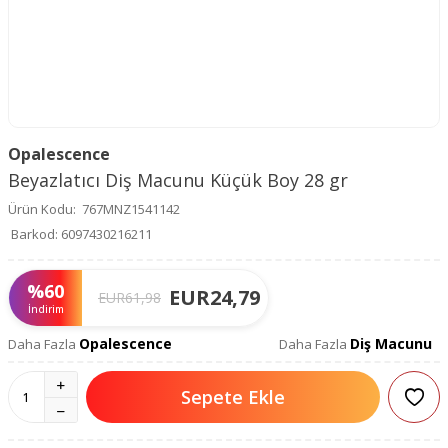
Opalescence
Beyazlatıcı Diş Macunu Küçük Boy 28 gr
Ürün Kodu:
767MNZ1541142
Barkod:
6097430216211
%
60
EUR
24,79
EUR
61,98
İndirim
Opalescence
Diş Macunu
Daha Fazla
Daha Fazla
Sepete Ekle