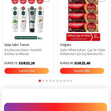
Eyüp Sabri Tuncer
Colgate
Diş Macunu Nane- Karanfil-
Optic White Kahve- Çay Ve Tütün
Bambu ve Misvak
Kullanıcıları Için Diş Macunu 50 ml
X4 Adet
EUR33,26
EUR25,40
EUR83,15
EUR63,49
Sepete Ekle
Sepete Ekle