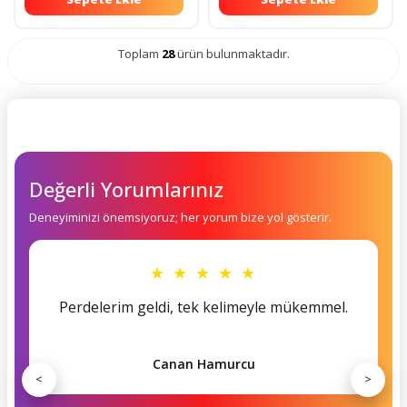
Toplam
28
ürün bulunmaktadır.
Değerli Yorumlarınız
Deneyiminizi önemsiyoruz; her yorum bize yol gösterir.
★ ★ ★ ★ ★
Perdelerim geldi, tek kelimeyle mükemmel.
Canan Hamurcu
<
>