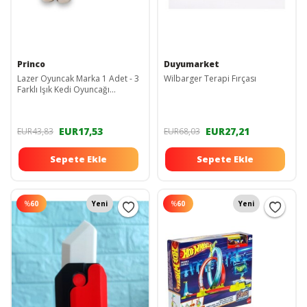
Princo
Duyumarket
Lazer Oyuncak Marka 1 Adet - 3
Wilbarger Terapi Fırçası
Farklı Işık Kedi Oyuncağı
Anahtarlık Fener
EUR17,53
EUR27,21
EUR43,83
EUR68,03
Sepete Ekle
Sepete Ekle
%
60
Yeni
%
60
Yeni