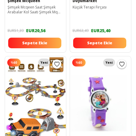
Şimşek Mcqueen
Duyumarket
Şimşek Mcqeen Saat Şimşek
Küçük Terapi Fırçası
Arabalar Kol Saati Şimşek Mq
Kaliteli Pat Saat
EUR20,56
EUR25,40
EUR51,39
EUR63,49
Sepete Ekle
Sepete Ekle
%
60
Yeni
%
60
Yeni