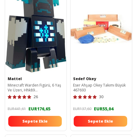
Mattel
Sedef Okey
Minecraft Warden Figürü, 6 Yaş
Eser Ahşap Okey Takımı Büyük
Ve Üzeri, Hhk89
467693
Eo_MATTEL.O.HHK89
26
30
EUR176,65
EUR55,04
EUR441,61
EUR137,60
Sepete Ekle
Sepete Ekle