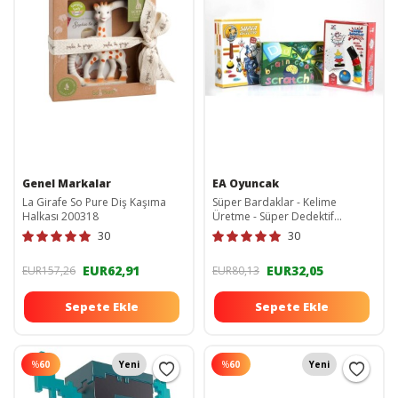
Genel Markalar
EA Oyuncak
La Girafe So Pure Diş Kaşıma
Süper Bardaklar - Kelime
Halkası 200318
Üretme - Süper Dedektif
TYC00069700138
30
30
EUR62,91
EUR32,05
EUR157,26
EUR80,13
Sepete Ekle
Sepete Ekle
%
60
Yeni
%
60
Yeni