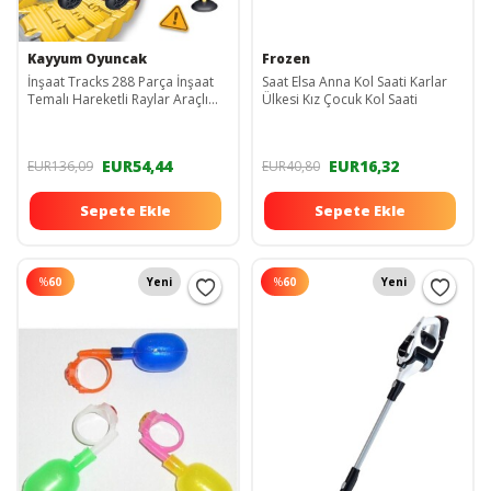
Kayyum Oyuncak
Frozen
İnşaat Tracks 288 Parça İnşaat
Saat Elsa Anna Kol Saati Karlar
Temalı Hareketli Raylar Araçlı
Ülkesi Kız Çocuk Kol Saati
Full Set
EUR54,44
EUR16,32
EUR136,09
EUR40,80
Sepete Ekle
Sepete Ekle
%
60
Yeni
%
60
Yeni