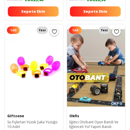
Sepete Ekle
Sepete Ekle
%
60
Yeni
%
60
Yeni
Giftzone
Okfis
Su Fışkırtan Yüzük Şaka Yüzüğü
Eğitici Otobant Oyun Bandı Ve
10 Adet
Eğlenceli Yol Yapım Bandı