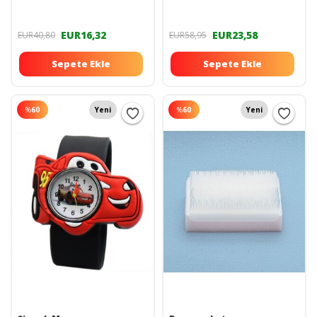
EUR16,32
EUR23,58
EUR40,80
EUR58,95
Sepete Ekle
Sepete Ekle
%
60
Yeni
%
60
Yeni