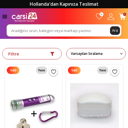
Hollanda'dan Kapınıza Teslimat
0
0
Ara
Filtre
%
60
Yeni
%
60
Yeni