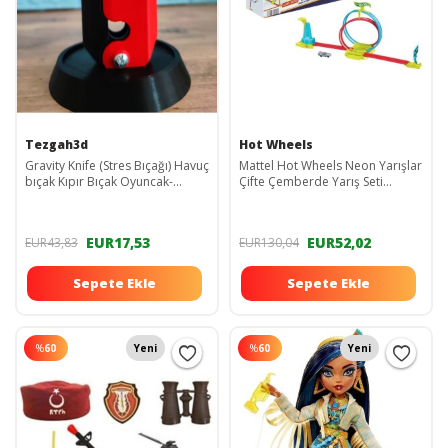
Tezgah3d
Hot Wheels
Gravity Knife (Stres Bıçağı) Havuç
Mattel Hot Wheels Neon Yarışlar
bıçak Kıpır Bıçak Oyuncak-
Çifte Çemberde Yarış Seti
Kırmızı
HPC05
EUR17,53
EUR52,02
EUR43,83
EUR130,04
Sepete Ekle
Sepete Ekle
%
60
Yeni
%
60
Yeni