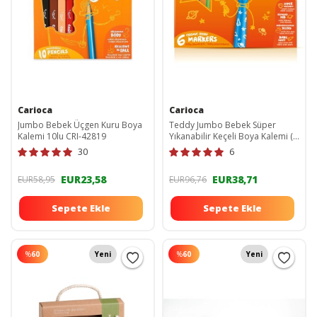
Carioca
Carioca
Jumbo Bebek Üçgen Kuru Boya
Teddy Jumbo Bebek Süper
Kalemi 10lu CRI-42819
Yıkanabilir Keçeli Boya Kalemi (
6'lı ) ( 1 Yaş) 6 LI LEKE TUTMAZ
30
6
SÜPER KALEM
EUR23,58
EUR38,71
EUR58,95
EUR96,76
Sepete Ekle
Sepete Ekle
%
60
Yeni
%
60
Yeni