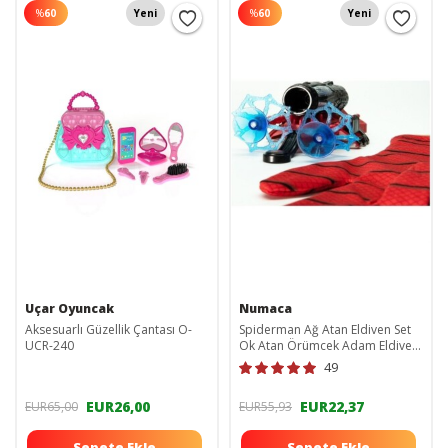
%
60
Yeni
%
60
Yeni
Uçar Oyuncak
Numaca
Aksesuarlı Güzellik Çantası O-
Spiderman Ağ Atan Eldiven Set
UCR-240
Ok Atan Örümcek Adam Eldiveni
spdrmnğtnldvn
49
EUR26,00
EUR22,37
EUR65,00
EUR55,93
Sepete Ekle
Sepete Ekle