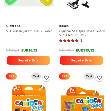
Giftzone
Bosch
Su Fışkırtan Şaka Yüzüğü 20 Adet
Oyuncak Sesli Işıklı Beyaz Elektrik
Süpürgesi S01.6812
8
EUR16,93
EUR113,12
EUR42,31
EUR282,80
Sepete Ekle
Sepete Ekle
%
60
Yeni
%
60
Yeni