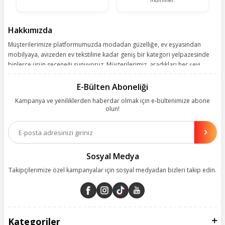
İndirimler.
Hakkımızda
Müşterilerimize platformumuzda modadan güzelliğe, ev eşyasından
mobilyaya, avizeden ev tekstiline kadar geniş bir kategori yelpazesinde
binlerce ürün seçeneği sunuyoruz. Müşterilerimiz, aradıkları her şeyi
kolayca bularak kusursuz alışveriş deneyiminin keyfini çıkarıyor. Size
kolay, kusursuz ve keyifli bir alışveriş yolculuğu sunarken deneyiminize
E-Bülten Aboneliği
değer katmak için sürekli çalışıyoruz.
Kampanya ve yeniliklerden haberdar olmak için e-bültenimize abone
olun!
Aynı zamanda App uygulamımızı kullanan müşterilerimize özel indirim
olanakları sunuyoruz. Çalışmalarımızı müşterilerimizin memnuniyetini
esas alarak yürütüyoruz.
Sosyal Medya
Takipçilerimize özel kampanyalar için sosyal medyadan bizleri takip edin.
Kategoriler