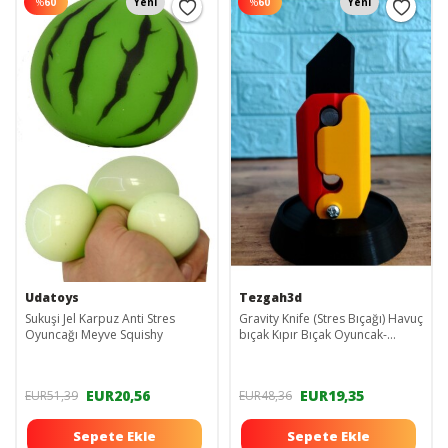
%
60
Yeni
%
60
Yeni
Udatoys
Tezgah3d
Sukuşi Jel Karpuz Anti Stres
Gravity Knife (Stres Bıçağı) Havuç
Oyuncağı Meyve Squishy
bıçak Kıpır Bıçak Oyuncak-
SarıKırmızı
EUR20,56
EUR19,35
EUR51,39
EUR48,36
Sepete Ekle
Sepete Ekle