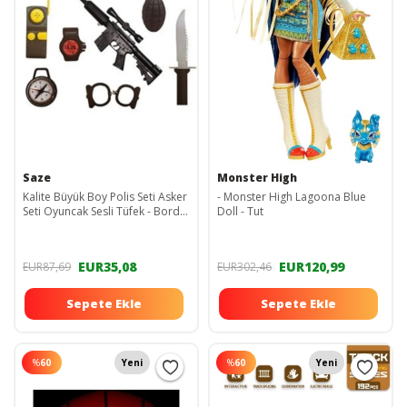
Saze
Monster High
Kalite Büyük Boy Polis Seti Asker
- Monster High Lagoona Blue
Seti Oyuncak Sesli Tüfek - Bordo
Doll - Tut
Bere - Dürbün - Bomba -
EUR35,08
EUR120,99
EUR87,69
EUR302,46
Sepete Ekle
Sepete Ekle
%
60
Yeni
%
60
Yeni