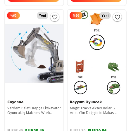
%
60
Yeni
%
60
Yeni
Cayenna
Kayyum Oyuncak
Vardem Paletli Kepçe Ekskavatör
Magic Tracks Aksesuarları 2
Oyuncak Iş Makinesi Work
Adet Yön Değiştirici Makas-
Ekskavatör
Dinozor Kafa Tünel- Kovboy
Kapı
EUR25,40
EUR20,56
EUR63,49
EUR51,39