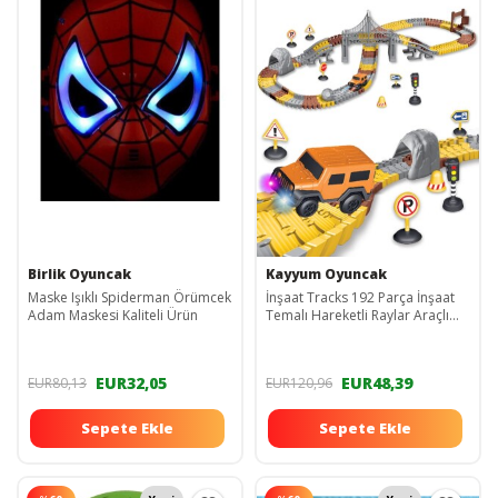
Birlik Oyuncak
Kayyum Oyuncak
Maske Işıklı Spiderman Örümcek
İnşaat Tracks 192 Parça İnşaat
Adam Maskesi Kaliteli Ürün
Temalı Hareketli Raylar Araçlı
Köprülü
EUR32,05
EUR48,39
EUR80,13
EUR120,96
Sepete Ekle
Sepete Ekle