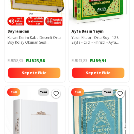
Bayramdan
Ayfa Basın Yayın
Kuranı Kerim Kabe Desenli Orta
Yasin Kitabı - Orta Boy - 128
Boy Kolay Okunan Sesli
Sayfa - Ciltli - Fihristli - Ayfa
Bilgisayar Hatlı
Yayınevi - Mevlid Hediyeliği
EUR23,58
EUR9,91
EUR58,95
EUR43,83
Sepete Ekle
Sepete Ekle
%
60
Yeni
%
60
Yeni