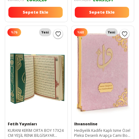
Sepete Ekle
Sepete Ekle
%
76
Yeni
%
60
Yeni
Fetih Yayınları
Ihvanonline
KURANI KERİM ORTA BOY 17X24
Hediyelik Kadife Kaplı Isme Özel
CM YEŞİL RENK BİLGİSAYAR
Pleksi Desenli Arapça Cami Boy