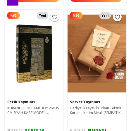
%
60
Yeni
%
60
Yeni
Fetih Yayınları
Server Yayınları
KURANI KERİM CAMİ BOY 25X35
Hediyelik Feyzü'l Furkan Tefsirli
CM SİYAH KABE MODELİ
Kur'an-ı Kerim Meali (SEMPATİK
BİLGİSAYAR YAZILI İRİ YAZILI
CEP BOY - TEFSİRLİ MEAL - CİLTLİ)
HEDİYELİK KURANI KERİM
EUR33,26
EUR39,31
EUR83,15
EUR98,28