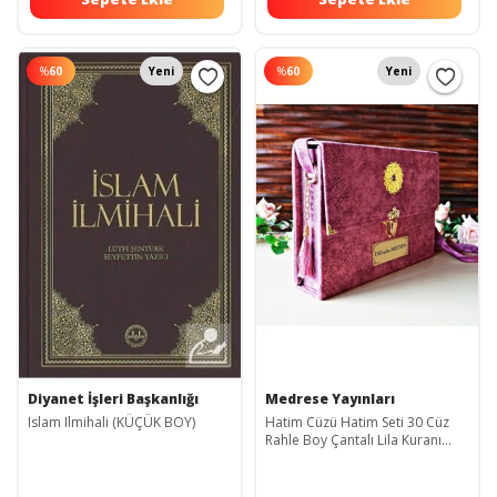
%
60
Yeni
%
60
Yeni
Diyanet İşleri Başkanlığı
Medrese Yayınları
Islam Ilmihali (KÜÇÜK BOY)
Hatim Cüzü Hatim Seti 30 Cüz
Rahle Boy Çantalı Lila Kuranı
Kerim Mevlit Hediyeliği