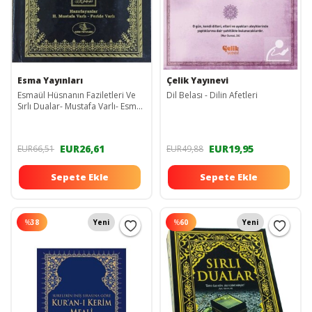
Esma Yayınları
Çelik Yayınevi
Esmaül Hüsnanın Faziletleri Ve
Dil Belası - Dilin Afetleri
Sırlı Dualar- Mustafa Varlı- Esma
Yay
EUR26,61
EUR19,95
EUR66,51
EUR49,88
Sepete Ekle
Sepete Ekle
%
38
Yeni
%
60
Yeni