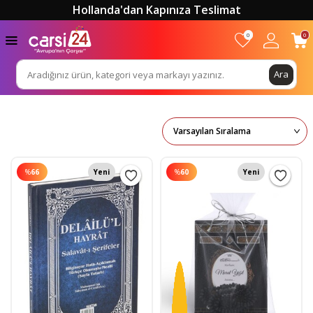
Hollanda'dan Kapınıza Teslimat
0
0
Ara
%
66
Yeni
%
60
Yeni