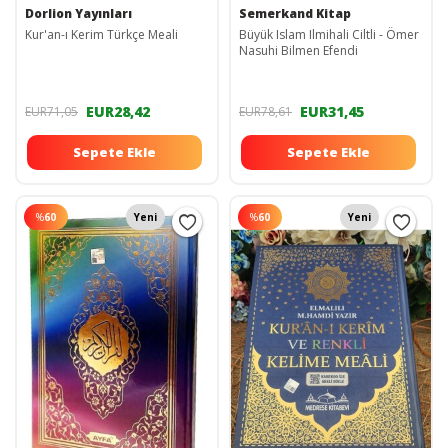
Dorlion Yayınları
Semerkand Kitap
Kur'an-ı Kerim Türkçe Meali
Büyük Islam Ilmihali Ciltli - Ömer
Nasuhi Bilmen Efendi
EUR28,42
EUR31,45
EUR71,05
EUR78,61
Sepete Ekle
Sepete Ekle
%
60
Yeni
%
60
Yeni