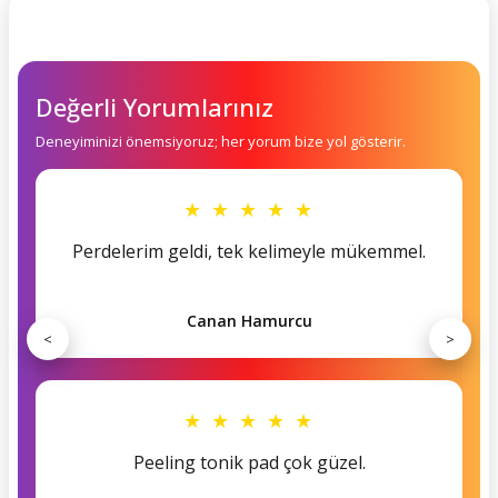
Değerli Yorumlarınız
Deneyiminizi önemsiyoruz; her yorum bize yol gösterir.
★ ★ ★ ★ ★
Perdelerim geldi, tek kelimeyle mükemmel.
Canan Hamurcu
<
>
★ ★ ★ ★ ★
Peeling tonik pad çok güzel.