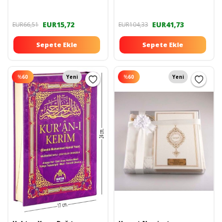
YAZILI DİYANET ONAYLI
Kuranı Kerim Pembe
HEDİYELİK KURANI KERİM
EUR15,72
EUR41,73
EUR66,51
EUR104,33
Sepete Ekle
Sepete Ekle
%
60
Yeni
%
60
Yeni