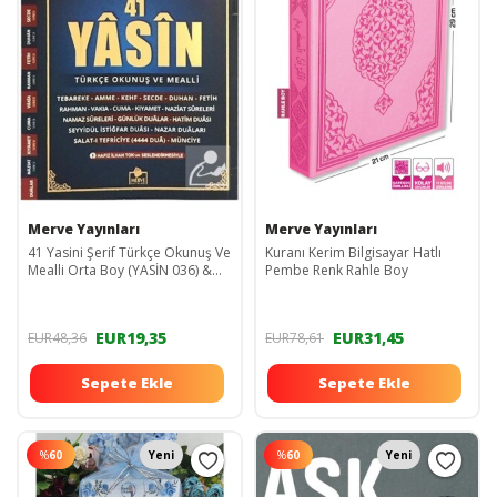
Merve Yayınları
Merve Yayınları
41 Yasini Şerif Türkçe Okunuş Ve
Kuranı Kerim Bilgisayar Hatlı
Mealli Orta Boy (YASİN 036) &
Pembe Renk Rahle Boy
Bilgisayar Hatlı Çok Kolay
Okunuşl...
EUR19,35
EUR31,45
EUR48,36
EUR78,61
Sepete Ekle
Sepete Ekle
%
60
Yeni
%
60
Yeni