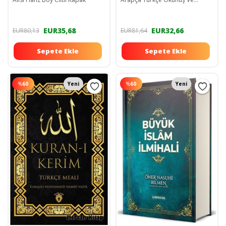
Türkçe Meali
EUR35,68
EUR32,66
EUR80,13
EUR81,64
Sepete Ekle
Sepete Ekle
%
60
Yeni
%
60
Yeni