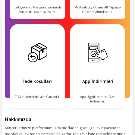
Türkiye'den 5-8 iş günü içerisinde
Multisafepay Ödeme Alt Yapısıyla
Avrupa'da kapınıza teslim.
Güvence Altındasınız!
İade Koşulları
App İndirimleri
7 Gün İçerisinde İade Garantisi.
App Uygulamamıza Özel
İndirimler.
Hakkımızda
Müşterilerimize platformumuzda modadan güzelliğe, ev eşyasından
mobilyaya, avizeden ev tekstiline kadar geniş bir kategori yelpazesinde