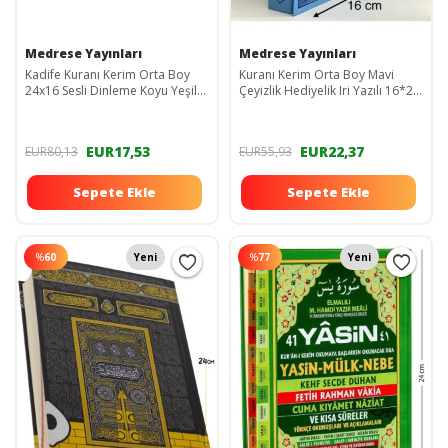
Medrese Yayınları
Medrese Yayınları
Kadife Kuranı Kerim Orta Boy
Kuranı Kerim Orta Boy Mavi
24x16 Sesli Dinleme Koyu Yeşil
Çeyizlik Hediyelik Iri Yazılı 16*24
Diyanet Mühürlü Mevlit Hediyelik
Sesli Dinleme Gelin Damat
Nubuk
Bohcası
EUR17,53
EUR22,37
EUR80,13
EUR55,93
Sepete Ekle
Sepete Ekle
%
60
Yeni
%
77
Yeni