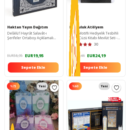
Haktan Yayın Dağıtım
Mutluluk Atölyem
Delâilü'l Hayrât Salavât-ı
Kabe Motifli Hediyelik Tesbihli
Şerifeler Ortaboy Açıklamalı
Yasin Cüzü Kitabı Mevlüt Seti -
Türkçe Okunuşlu Meailli Ebat
10’lu Paket EYS1-6
30
16x24
EUR19,95
EUR24,19
EUR58,95
EUR60,46
Sepete Ekle
Sepete Ekle
%
73
Yeni
%
60
Yeni