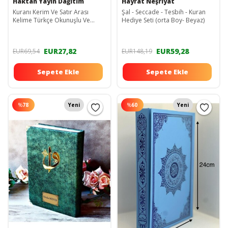
Haktan Yayın Dağıtım
Hayrat Neşriyat
Kuranı Kerim Ve Satır Arası
Şal - Seccade - Tesbih - Kuran
Kelime Türkçe Okunuşlu Ve
Hediye Seti (orta Boy- Beyaz)
Meali 5 Özellikli Mealli Kuran
Orta 17 X 24 Cm
EUR27,82
EUR59,28
EUR69,54
EUR148,19
Sepete Ekle
Sepete Ekle
%
78
Yeni
%
60
Yeni