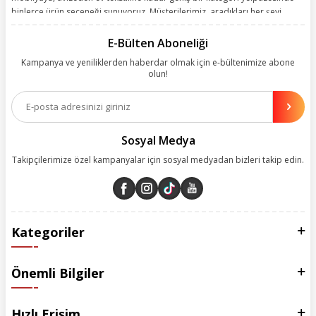
binlerce ürün seçeneği sunuyoruz. Müşterilerimiz, aradıkları her şeyi
kolayca bularak kusursuz alışveriş deneyiminin keyfini çıkarıyor. Size
kolay, kusursuz ve keyifli bir alışveriş yolculuğu sunarken deneyiminize
E-Bülten Aboneliği
değer katmak için sürekli çalışıyoruz.
Kampanya ve yeniliklerden haberdar olmak için e-bültenimize abone
olun!
Aynı zamanda App uygulamımızı kullanan müşterilerimize özel indirim
olanakları sunuyoruz. Çalışmalarımızı müşterilerimizin memnuniyetini
esas alarak yürütüyoruz.
Sosyal Medya
Takipçilerimize özel kampanyalar için sosyal medyadan bizleri takip edin.
Kategoriler
Önemli Bilgiler
Hızlı Erişim