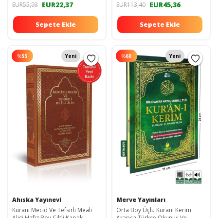
EUR22,37
EUR45,36
EUR55,93
EUR113,40
Sepete Ekle
Sepete Ekle
%
55
Yeni
%
60
Yeni
Ahıska Yayınevi
Merve Yayınları
Kuranı Mecid Ve Tefsirli Meali
Orta Boy Üçlü Kuranı Kerim
Alisi Hafız Boy Ciltli Kapak
Arapça Türkçe Okunuş Ve