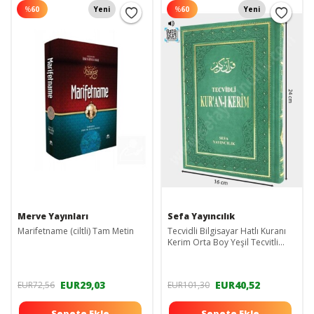
%
60
Yeni
%
60
Yeni
Merve Yayınları
Sefa Yayıncılık
Marifetname (ciltli) Tam Metin
Tecvidli Bilgisayar Hatlı Kuranı
Kerim Orta Boy Yeşil Tecvitli
Kuran
EUR29,03
EUR40,52
EUR72,56
EUR101,30
Sepete Ekle
Sepete Ekle