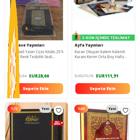
Medrese Yayınları
Ayfa Yayınları
Tül Keseli Yasin Cüzü Kitabı 25'li
Kuran Okuyan Kalem Kalemli
Karışık Renk Tesbihli Sesli
Kuranı Kerim Orta Boy Hafız
Dinleme Özellikli Doğum Mevlüt
Kalem Diyanet Onaylı 3 Yıl
Hediye
Garantili
EUR28,66
EUR111,91
EUR105,84
EUR279,78
Sepete Ekle
Sepete Ekle
%
75
Yeni
%
60
Yeni