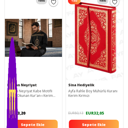
Yeni
%
60
Yeni
Furkan Neşriyat
Sina Hediyelik
Furkan Neşriyat Kabe Motifli
Ayfa Rahle Boy Mühürlü Kuranı
Kolay Okunan Kur'an-ı Kerim
Kerim Kırmızı
Orta Boy
EUR23,20
EUR32,05
EUR80,13
Sepete Ekle
Sepete Ekle