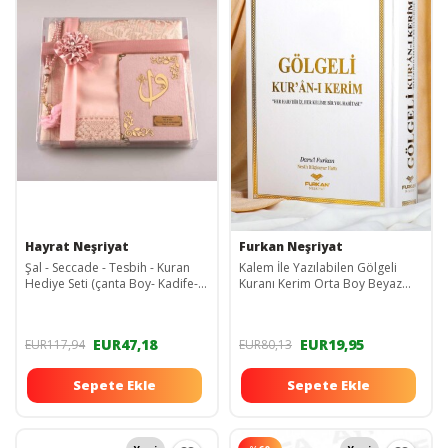
Hayrat Neşriyat
Furkan Neşriyat
Şal - Seccade - Tesbih - Kuran
Kalem İle Yazılabilen Gölgeli
Hediye Seti (çanta Boy- Kadife-
Kuranı Kerim Orta Boy Beyaz
Pudra Pembe)
Sıvama Kapak
EUR47,18
EUR19,95
EUR117,94
EUR80,13
Sepete Ekle
Sepete Ekle