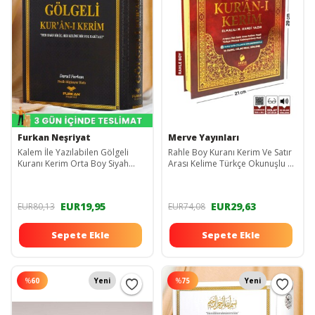
Furkan Neşriyat
Merve Yayınları
Kalem İle Yazılabilen Gölgeli
Rahle Boy Kuranı Kerim Ve Satır
Kuranı Kerim Orta Boy Siyah
Arası Kelime Türkçe Okunuşlu Ve
Sıvama Kapak
Meali 5 Özellikli Mealli Kuran
EUR19,95
EUR29,63
EUR80,13
EUR74,08
Sepete Ekle
Sepete Ekle
%
60
Yeni
%
75
Yeni