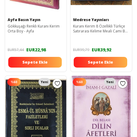
Ayfa Basın Yayın
Medrese Yayınları
Gökkuşağı Renkli Kuranı Kerim
Kuranı Kerim 8 Özellikli Türkçe
Orta Boy - Ayfa
Satırarası Kelime Meali Cami Boy
25x34 Lacivert Renk Sesli
Dinleme
EUR22,98
EUR39,92
EUR57,44
EUR99,79
Sepete Ekle
Sepete Ekle
%
60
Yeni
%
60
Yeni