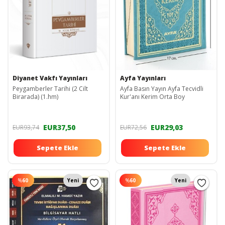
Diyanet Vakfı Yayınları
Ayfa Yayınları
Peygamberler Tarihi (2 Cilt
Ayfa Basın Yayın Ayfa Tecvidli
Birarada) (1.hm)
Kur'anı Kerim Orta Boy
EUR37,50
EUR29,03
EUR93,74
EUR72,56
Sepete Ekle
Sepete Ekle
%
60
Yeni
%
60
Yeni