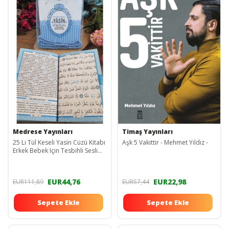
Medrese Yayınları
Timaş Yayınları
25 Li Tül Keseli Yasin Cüzü Kitabı
Aşk 5 Vakittir - Mehmet Yıldız -
Erkek Bebek Için Tesbihli Sesli
Dinleme-dogum-mevlit Hediye-
mavi
EUR44,76
EUR22,98
EUR111,89
EUR57,44
Sepete Ekle
Sepete Ekle