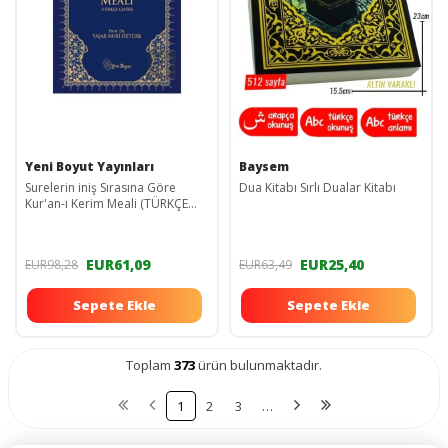
Yeni Boyut Yayınları
Baysem
Surelerin iniş Sırasına Göre
Dua Kitabı Sırlı Dualar Kitabı
Kur'an-ı Kerim Meali (TÜRKÇE
ÇEVİRİ)
EUR61,09
EUR25,40
EUR98,28
EUR63,49
Sepete Ekle
Sepete Ekle
Toplam
373
ürün bulunmaktadır.
1
2
3
…