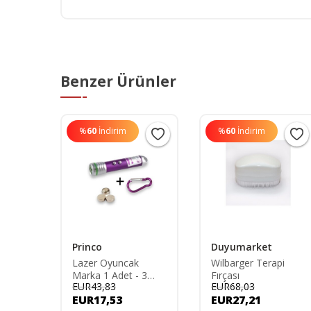
Benzer Ürünler
%
60
İndirim
%
60
İndirim
Princo
Duyumarket
Stres
Lazer Oyuncak
Wilbarger Terapi
bıçak
Marka 1 Adet - 3
Fırçası
EUR43,83
EUR68,03
uncak-
Farklı Işık Kedi
EUR17,53
EUR27,21
Oyuncağı Anahtarlık