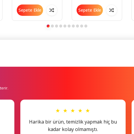
Sepete Ekle
Sepete Ekle
erir.
★ ★ ★ ★ ★
Harika bir ürün, temizlik yapmak hiç bu
kadar kolay olmamıştı.