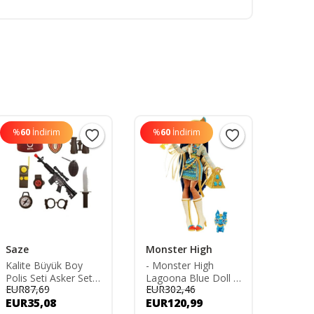
%
60
İndirim
%
60
İndirim
%
60
Saze
Monster High
Birli
Kalite Büyük Boy
- Monster High
Maske 
Polis Seti Asker Seti
Lagoona Blue Doll -
Spide
EUR87,69
EUR302,46
EUR80
Oyuncak Sesli Tüfek
Tut
Adam 
EUR35,08
EUR120,99
EUR3
- Bordo Bere -
Kalite