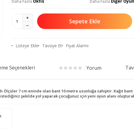
Okfis
Diğer Oyun
Daha Fazla
Daha Fazla
Sepete Ekle
Listeye Ekle
Tavsiye Et
Fiyat Alarmı
me Seçenekleri
Tav
Yorum
ı Ölçüler 7 cm eninde olan bant 10 metre uzunluğa sahiptir. Kağıt bant
- istediğiniz şekilde yol yaparak çocuğunuz için yeni oyun alanı oluşturab
e