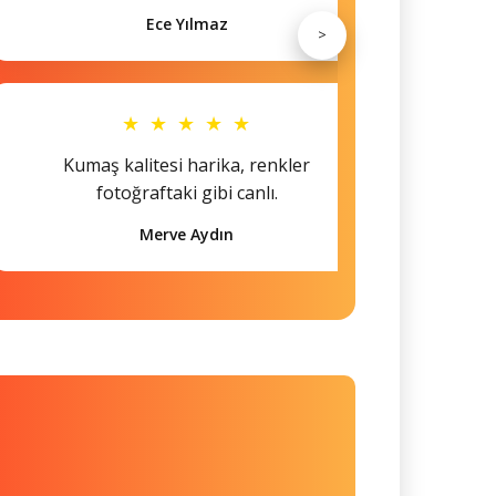
Ece Yılmaz
>
★ ★ ★ ★ ★
Kumaş kalitesi harika, renkler
Hem s
fotoğraftaki gibi canlı.
Merve Aydın