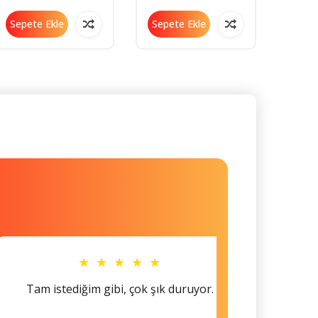
Dürbün - Bomba -
Sepete Ekle
Sepete Ekle
Sepe
★ ★ ★ ★ ★
Tam istediğim gibi, çok şık duruyor.
Küçü