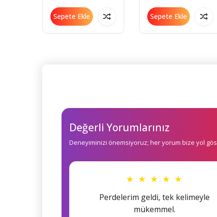
Fener
Sepete Ekle
Sepete Ekle
Değerli Yorumlarınız
Deneyiminizi önemsiyoruz; her yorum bize yol göst
★ ★ ★ ★ ★
Perdelerim geldi, tek kelimeyle
mükemmel.