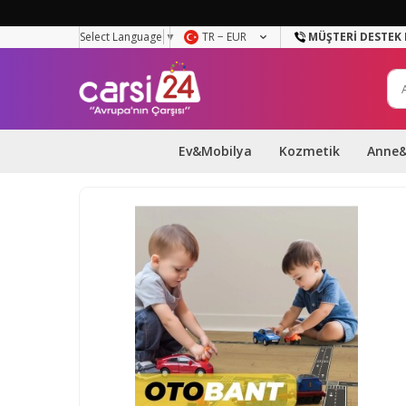
Select Language
▼
TR − EUR
MÜŞTERI DESTEK 
Ev&Mobilya
Kozmetik
Anne