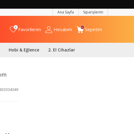
Ana Sayfa
Siparişlerim
0
0
Favorilerim
Hesabım
Sepetim
Hobi & Eğlence
2. El Cihazlar
pım
433334349