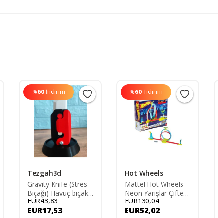
%
60
İndirim
%
60
İndirim
Tezgah3d
Hot Wheels
Gravity Knife (Stres
Mattel Hot Wheels
Bıçağı) Havuç bıçak
Neon Yarışlar Çifte
EUR43,83
EUR130,04
Kıpır Bıçak Oyuncak-
Çemberde Yarış Seti
EUR17,53
EUR52,02
Kırmızı
HPC05