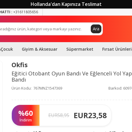
Hollanda'dan Kapınıza Teslimat
HATTI :
+31611805656
Ara
&Çocuk
Giyim & Aksesuar
Süpermarket
Fırsat Ürünleri
Okfis
Eğitici Otobant Oyun Bandı Ve Eğlenceli Yol Ya
Bandı
Ürün Kodu:
767MNZ1547369
Barkod:
6097
%
60
EUR
23,58
EUR
58,95
İndirim