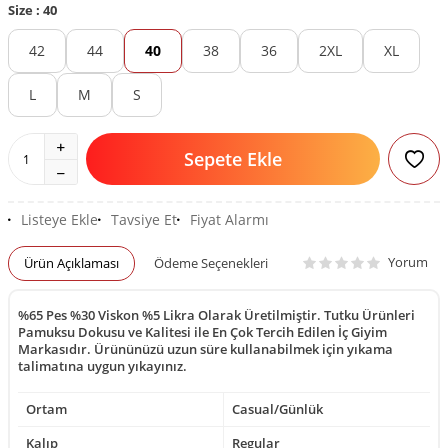
Size :
40
42
44
40
38
36
2XL
XL
L
M
S
Sepete Ekle
Listeye Ekle
Tavsiye Et
Fiyat Alarmı
Yorum
Ürün Açıklaması
Ödeme Seçenekleri
%65 Pes %30 Viskon %5 Likra Olarak Üretilmiştir. Tutku Ürünleri
Pamuksu Dokusu ve Kalitesi ile En Çok Tercih Edilen İç Giyim
Markasıdır. Ürününüzü uzun süre kullanabilmek için yıkama
talimatına uygun yıkayınız.
Ortam
Casual/Günlük
Kalıp
Regular