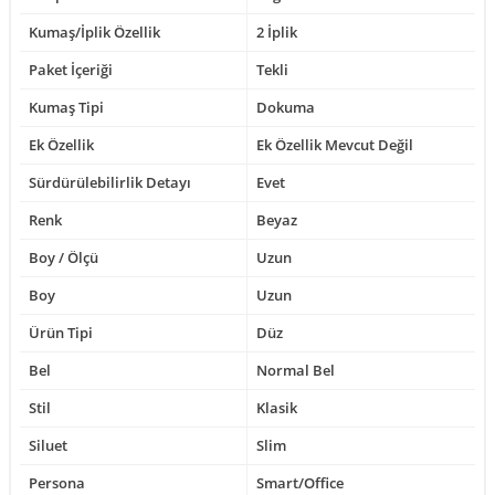
Kumaş/İplik Özellik
2 İplik
Paket İçeriği
Tekli
Kumaş Tipi
Dokuma
Ek Özellik
Ek Özellik Mevcut Değil
Sürdürülebilirlik Detayı
Evet
Renk
Beyaz
Boy / Ölçü
Uzun
Boy
Uzun
Ürün Tipi
Düz
Bel
Normal Bel
Stil
Klasik
Siluet
Slim
Persona
Smart/Office