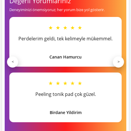
Değerli Yorumlarınız
Deneyiminizi önemsiyoruz; her yorum bize yol gösterir.
★ ★ ★ ★ ★
Perdelerim geldi, tek kelimeyle mükemmel.
Canan Hamurcu
<
>
★ ★ ★ ★ ★
Peeling tonik pad çok güzel.
Birdane Yildirim