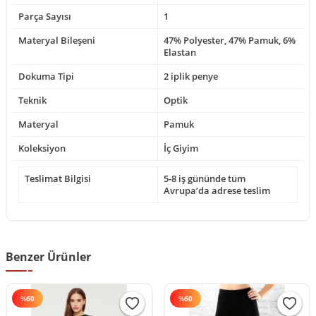
Parça Sayısı
1
Materyal Bileşeni
47% Polyester, 47% Pamuk, 6%
Elastan
Dokuma Tipi
2 iplik penye
Teknik
Optik
Materyal
Pamuk
Koleksiyon
İç Giyim
Teslimat Bilgisi
5-8 iş gününde tüm
Avrupa’da adrese teslim
Benzer Ürünler
%
60
%
60