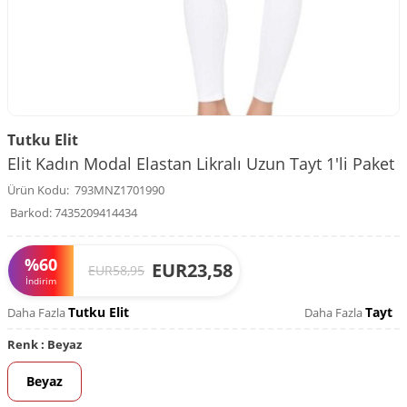
Tutku Elit
Elit Kadın Modal Elastan Likralı Uzun Tayt 1'li Paket
Ürün Kodu:
793MNZ1701990
Barkod:
7435209414434
%
60
EUR
23,58
EUR
58,95
İndirim
Tutku Elit
Tayt
Daha Fazla
Daha Fazla
Renk :
Beyaz
Beyaz