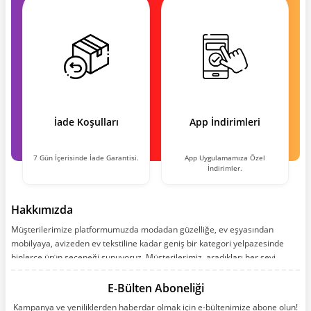
İade Koşulları
App İndirimleri
7 Gün İçerisinde İade Garantisi.
App Uygulamamıza Özel
İndirimler.
Hakkımızda
Müşterilerimize platformumuzda modadan güzelliğe, ev eşyasından
mobilyaya, avizeden ev tekstiline kadar geniş bir kategori yelpazesinde
binlerce ürün seçeneği sunuyoruz. Müşterilerimiz, aradıkları her şeyi
kolayca bularak kusursuz alışveriş deneyiminin keyfini çıkarıyor. Size kolay,
kusursuz ve keyifli bir alışveriş yolculuğu sunarken deneyiminize değer
E-Bülten Aboneliği
katmak için sürekli çalışıyoruz.
Kampanya ve yeniliklerden haberdar olmak için e-bültenimize abone olun!