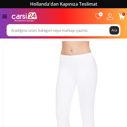
Hollanda'dan Kapınıza Teslimat
0
0
Ara