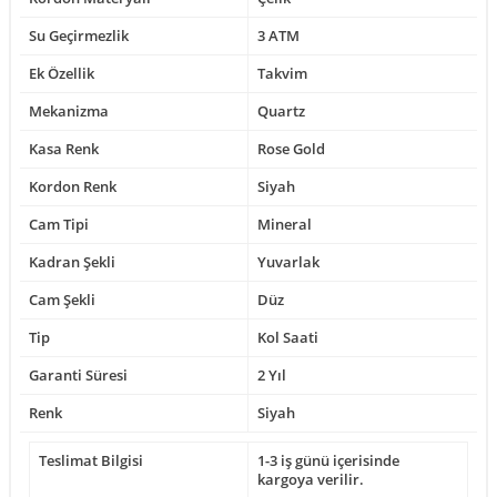
Su Geçirmezlik
3 ATM
Ek Özellik
Takvim
Mekanizma
Quartz
Kasa Renk
Rose Gold
Kordon Renk
Siyah
Cam Tipi
Mineral
Kadran Şekli
Yuvarlak
Cam Şekli
Düz
Tip
Kol Saati
Garanti Süresi
2 Yıl
Renk
Siyah
Teslimat Bilgisi
1-3 iş günü içerisinde
kargoya verilir.