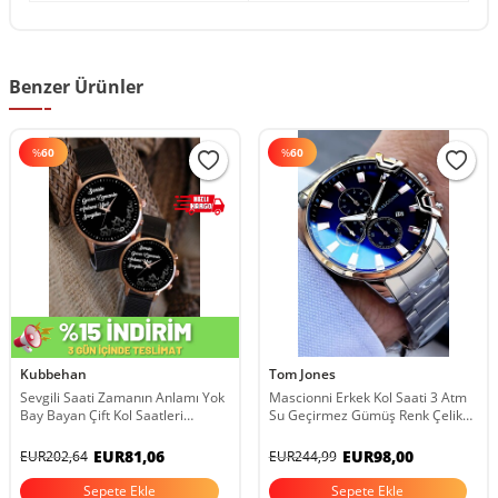
Benzer Ürünler
%
60
%
60
Kubbehan
Tom Jones
Sevgili Saati Zamanın Anlamı Yok
Mascionni Erkek Kol Saati 3 Atm
Bay Bayan Çift Kol Saatleri
Su Geçirmez Gümüş Renk Çelik
Sevgililer Günü Hediyesi TYS093
Kordon Bileklik Hediyeli Elg1268
DKH4136
EUR81,06
EUR98,00
EUR202,64
EUR244,99
Sepete Ekle
Sepete Ekle