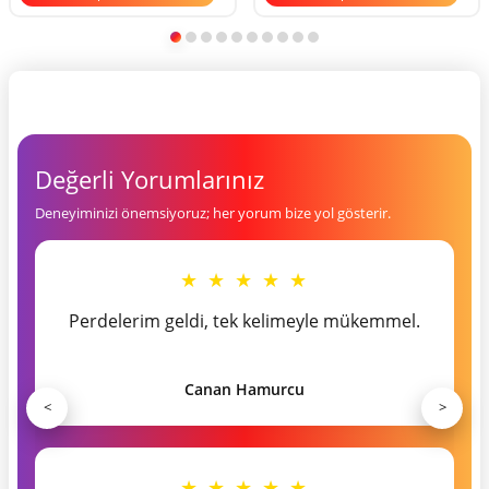
Değerli Yorumlarınız
Deneyiminizi önemsiyoruz; her yorum bize yol gösterir.
★ ★ ★ ★ ★
Perdelerim geldi, tek kelimeyle mükemmel.
Canan Hamurcu
<
>
★ ★ ★ ★ ★