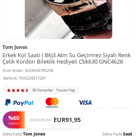
Tom Jones
Erkek Kol Saati ( Bk)3 Atm Su Geçirmez Siyah Renk
Çelik Kordon Bileklik Hediyeli Cbk630 GNC4628
Ürün Kodu:
622MNZ785258
Barkod:
7435234217291
30 Yorumlar
Yorum Yap
%
60
EUR
91,95
EUR
229,86
İndirim
Tom Jones
Saat
Daha Fazla
Daha Fazla