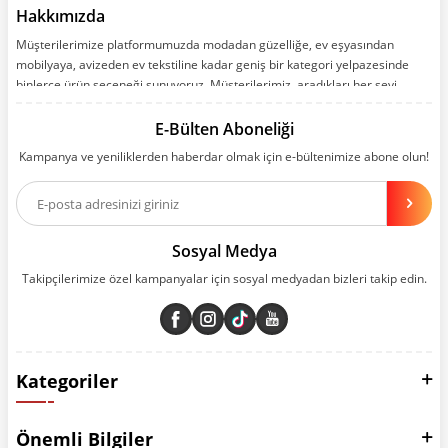
Hakkımızda
Müşterilerimize platformumuzda modadan güzelliğe, ev eşyasından
mobilyaya, avizeden ev tekstiline kadar geniş bir kategori yelpazesinde
binlerce ürün seçeneği sunuyoruz. Müşterilerimiz, aradıkları her şeyi
kolayca bularak kusursuz alışveriş deneyiminin keyfini çıkarıyor. Size kolay,
kusursuz ve keyifli bir alışveriş yolculuğu sunarken deneyiminize değer
E-Bülten Aboneliği
katmak için sürekli çalışıyoruz.
Kampanya ve yeniliklerden haberdar olmak için e-bültenimize abone olun!
Aynı zamanda App uygulamımızı kullanan müşterilerimize özel indirim
olanakları sunuyoruz. Çalışmalarımızı müşterilerimizin memnuniyetini
esas alarak yürütüyoruz.
Sosyal Medya
Takipçilerimize özel kampanyalar için sosyal medyadan bizleri takip edin.
Kategoriler
Önemli Bilgiler