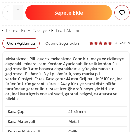
Sepete Ekle
Listeye Ekle
Tavsiye Et
Fiyat Alarmı
30 Yorum
Ürün Açıklaması
Ödeme Seçenekleri
Mekanizma : Pilli quartz mekanizma.Cam: Kırılmaya ve çizilmeye
dayanıklı mineral cam.Kordon: Ayarlanabilir çelik kordon.Su
geçirmezlik: 3 atm basınca dayanıklıdır, el yüz yıkamada su
geçirmez...Pil ömrü : 3 yıl pil ömürlü, sony marka pil
vardır.Cinsiyet: Erkek.Kasa çapı : 44 mm.Orijinallik: %100 orijinal
üründür.Ürün garanti süresi : 24 ay türkiye resmi distribütör
tarafından garantilidir.Paket içeriği: Kraft poşetiyle birlikte
orijinal kutu içerisinde kol saati, garanti belgesi, e-Faturası ve
bileklik.
Kasa Çapı
41-45 mm
Kasa Materyali
Metal
Kordon Materyali
Çelik