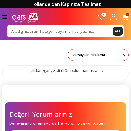
Hollanda'dan Kapınıza Teslimat
0
0
Ara
İlgili kategoriye ait ürün bulunmamaktadır.
Değerli Yorumlarınız
Deneyiminizi önemsiyoruz; her yorum bize yol gösterir.