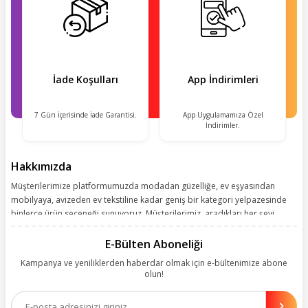
İade Koşulları
App İndirimleri
7 Gün İçerisinde İade Garantisi.
App Uygulamamıza Özel
İndirimler.
Hakkımızda
Müşterilerimize platformumuzda modadan güzelliğe, ev eşyasından
mobilyaya, avizeden ev tekstiline kadar geniş bir kategori yelpazesinde
binlerce ürün seçeneği sunuyoruz. Müşterilerimiz, aradıkları her şeyi
kolayca bularak kusursuz alışveriş deneyiminin keyfini çıkarıyor. Size
kolay, kusursuz ve keyifli bir alışveriş yolculuğu sunarken deneyiminize
E-Bülten Aboneliği
değer katmak için sürekli çalışıyoruz.
Kampanya ve yeniliklerden haberdar olmak için e-bültenimize abone
olun!
Aynı zamanda App uygulamımızı kullanan müşterilerimize özel indirim
olanakları sunuyoruz. Çalışmalarımızı müşterilerimizin memnuniyetini