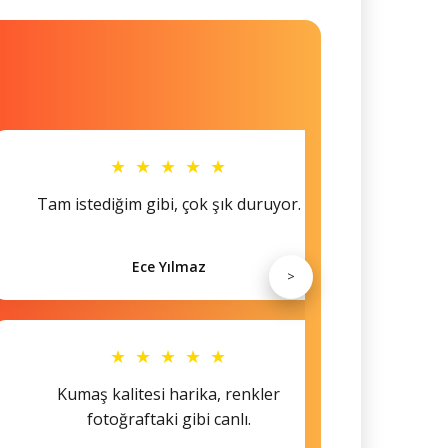
★ ★ ★ ★ ★
Tam istediğim gibi, çok şık duruyor.
Küçü
Ece Yılmaz
>
★ ★ ★ ★ ★
Kumaş kalitesi harika, renkler
Hem s
fotoğraftaki gibi canlı.