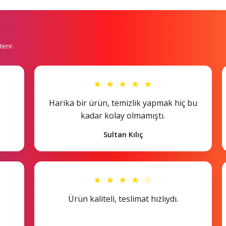
erir.
★ ★ ★ ★ ★
Harika bir ürün, temizlik yapmak hiç bu
kadar kolay olmamıştı.
Sultan Kılıç
★ ★ ★ ★ ☆
Ürün kaliteli, teslimat hızlıydı.