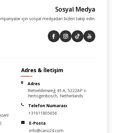
Sosyal Medya
ampanyalar için sosyal medyadan bizleri takip edin.
Adres & İletişim
Adres
Rietveldenweg 43 A, 5222AP s-
Hertogenbosch, Netherlands
Telefon Numarası
+31611805656
azan!
)
E-Posta
info@carsi24.com