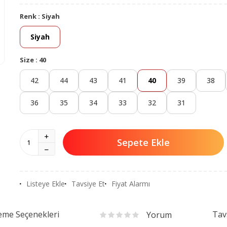
Renk :
Siyah
Siyah
Size :
40
42
44
43
41
40
39
38
36
35
34
33
32
31
Sepete Ekle
Listeye Ekle
Tavsiye Et
Fiyat Alarmı
me Seçenekleri
Tav
Yorum