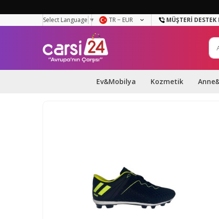
Select Language
▼
TR − EUR
MÜŞTERI DESTEK 
Ev&Mobilya
Kozmetik
Anne