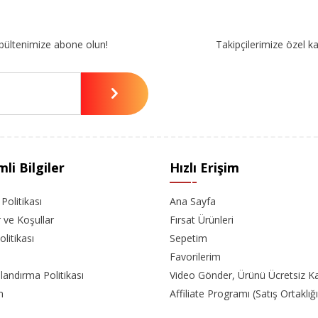
bültenimize abone olun!
Takipçilerimize özel k
li Bilgiler
Hızlı Erişim
k Politikası
Ana Sayfa
r ve Koşullar
Fırsat Ürünleri
olitikası
Sepetim
Favorilerim
landırma Politikası
Video Gönder, Ürünü Ücretsiz K
m
Affiliate Programı (Satış Ortaklığı