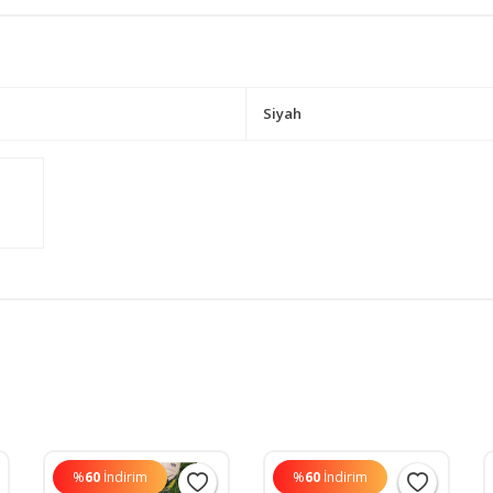
Siyah
%
60
İndirim
%
60
İndirim