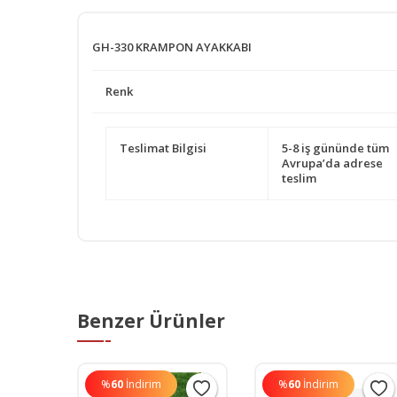
GH-330 KRAMPON AYAKKABI
Renk
Teslimat Bilgisi
5-8 iş gününde tüm
Avrupa’da adrese
teslim
Benzer Ürünler
%
60
İndirim
%
60
İndirim