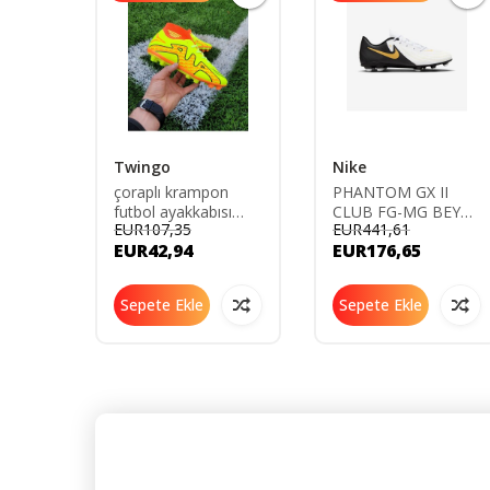
Twingo
Nike
on
çoraplı krampon
PHANTOM GX II
ısı
futbol ayakkabısı
CLUB FG-MG BEYAZ
EUR107,35
EUR441,61
kramponu yetişkin
Erkek Krampon
EUR42,94
EUR176,65
kramponu halı saha
ayakkabısı
Sepete Ekle
Sepete Ekle