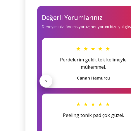
Değerli Yorumlarınız
Deneyiminizi önemsiyoruz; her yorum bize yol göst
★ ★ ★ ★ ★
Perdelerim geldi, tek kelimeyle
mükemmel.
Canan Hamurcu
<
★ ★ ★ ★ ★
Peeling tonik pad çok güzel.