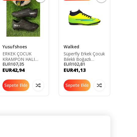
Yusufshoes
Walked
Yusuf
ERKEK ÇOCUK
Süperfly Erkek Çocuk
ÇORA
KRAMPON HALI
Bilekli Boğazlı
HALI
EUR107,35
EUR102,81
EUR98
SAHA
Çoraplı Dişsiz Düz
AYAKK
EUR42,94
EUR41,13
EUR3
FUTBOLAYAKKABISI
Halı Saha Krampon
SİYAH
Futbol Spor Ayakkabı
Sepete Ekle
Sepete Ekle
Sepe