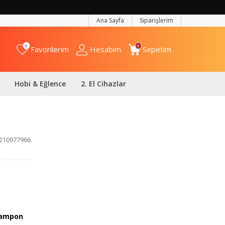
Ana Sayfa
Siparişlerim
0
0
Favorilerim
Hesabım
Sepetim
Hobi & Eğlence
2. El Cihazlar
210977966
ampon