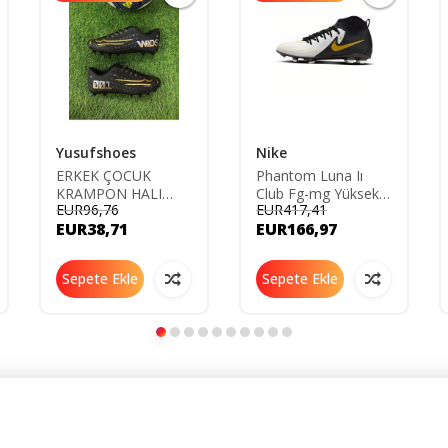
Yusufshoes
Nike
ERKEK ÇOCUK
Phantom Luna Iı
KRAMPON HALI
Club Fg-mg Yüksek
EUR96,76
EUR417,41
SAHA
Bilekli Krampon(DAR
EUR38,71
EUR166,97
FUTBOLAYAKKABISI
KALIP)
SİYAH ALTIN
Sepete Ekle
Sepete Ekle