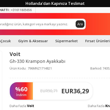
Hollanda'dan Kapınıza Teslimat
HATTI :
+31611805656
Ara
&Çocuk
Giyim & Aksesuar
Süpermarket
Fırsat Ürünleri
Voit
Gh-330 Krampon Ayakkabı
Ürün Kodu:
796MNZ1714821
Barkod:
7435
%
60
EUR
36,29
EUR
90,71
İndirim
Voit
Kr
Daha Fazla
Daha Fazla