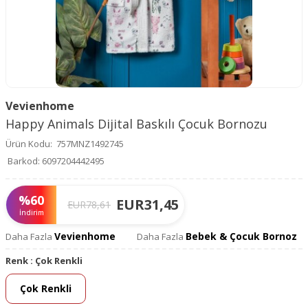
Vevienhome
Happy Animals Dijital Baskılı Çocuk Bornozu
Ürün Kodu:
757MNZ1492745
Barkod:
6097204442495
%
60
EUR
31,45
EUR
78,61
İndirim
Vevienhome
Bebek & Çocuk Bornoz
Daha Fazla
Daha Fazla
Renk :
Çok Renkli
Çok Renkli