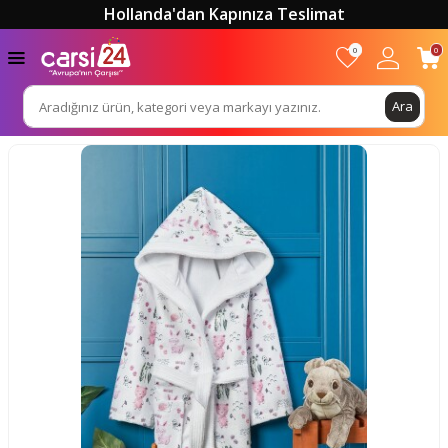
Hollanda'dan Kapınıza Teslimat
0
0
Ara