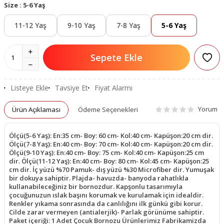
Size :
5-6 Yaş
11-12 Yaş
9-10 Yaş
7-8 Yaş
5-6 Yaş
Sepete Ekle
Listeye Ekle
Tavsiye Et
Fiyat Alarmı
Yorum
Ürün Açıklaması
Ödeme Seçenekleri
Ölçü(5-6 Yaş): En:35 cm- Boy: 60 cm- Kol:40 cm- Kapüşon:20 cm dir.
Ölçü(7-8 Yaş): En:40 cm- Boy: 70 cm- Kol:40 cm- Kapüşon:20 cm dir.
Ölçü(9-10 Yaş): En:40 cm- Boy: 75 cm- Kol:40 cm- Kapüşon:25 cm
dir. Ölçü(11-12 Yaş): En:40 cm- Boy: 80 cm- Kol:45 cm- Kapüşon:25
cm dir. İç yüzü %70 Pamuk- dış yüzü %30 Microfiber dir. Yumuşak
bir dokuya sahiptir. Plajda- havuzda- banyoda rahatlıkla
kullanabileceğiniz bir bornozdur. Kapşonlu tasarımıyla
çocuğunuzun ıslak başını korumak ve kurulamak için idealdir.
Renkler yıkama sonrasında da canlılığını ilk günkü gibi korur.
Cilde zarar vermeyen (antialerjik)- Parlak görünüme sahiptir.
Paket içeriği: 1 Adet Çocuk Bornozu Ürünlerimiz Fabrikamizda