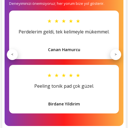
Deneyiminizi önemsiyoruz; her yorum bize yol gösterir.
★ ★ ★ ★ ★
Perdelerim geldi, tek kelimeyle mükemmel.
Canan Hamurcu
<
>
★ ★ ★ ★ ★
Peeling tonik pad çok güzel.
Birdane Yildirim