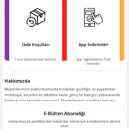
İade Koşulları
App İndirimleri
7 Gün İçerisinde İade Garantisi.
App Uygulamamıza Özel
İndirimler.
Hakkımızda
Müşterilerimize platformumuzda modadan güzelliğe, ev eşyasından
mobilyaya, avizeden ev tekstiline kadar geniş bir kategori yelpazesinde
binlerce ürün seçeneği sunuyoruz. Müşterilerimiz, aradıkları her şeyi
kolayca bularak kusursuz alışveriş deneyiminin keyfini çıkarıyor. Size
kolay, kusursuz ve keyifli bir alışveriş yolculuğu sunarken deneyiminize
E-Bülten Aboneliği
değer katmak için sürekli çalışıyoruz.
Kampanya ve yeniliklerden haberdar olmak için e-bültenimize abone
olun!