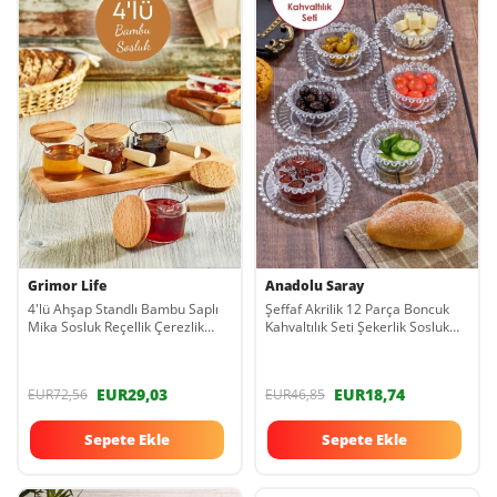
Grimor Life
Anadolu Saray
4'lü Ahşap Standlı Bambu Saplı
Şeffaf Akrilik 12 Parça Boncuk
Mika Sosluk Reçellik Çerezlik
Kahvaltılık Seti Şekerlik Sosluk
Ikramlık Sunumluk-cam Değildir
Reçellik Seti Çay Bardağı Altığı
EUR29,03
EUR18,74
EUR72,56
EUR46,85
Sepete Ekle
Sepete Ekle