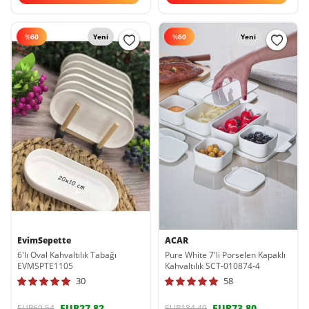
%
60
Yeni
%
60
Yeni
EvimSepette
ACAR
6'lı Oval Kahvaltılık Tabağı
Pure White 7'li Porselen Kapaklı
EVMSPTE1105
Kahvaltılık SCT-010874-4
30
58
EUR27,82
EUR73,80
EUR69,54
EUR184,49