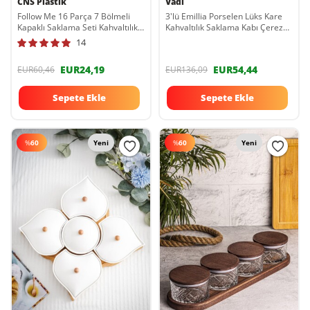
CNS Plastik
Vadi
Follow Me 16 Parça 7 Bölmeli
3'lü Emillia Porselen Lüks Kare
Kapaklı Saklama Seti Kahvaltılık
Kahvaltılık Saklama Kabı Çerez
Gri TYC00708280166
Reçel Kahvaltılık 3'lü Sunum
14
Tabağı
EUR24,19
EUR54,44
EUR60,46
EUR136,09
Sepete Ekle
Sepete Ekle
%
60
Yeni
%
60
Yeni