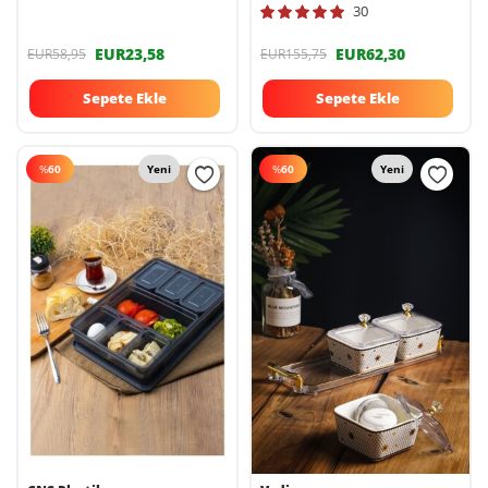
HMNV-4LUCAMSAKLAMA-470-
30
QLUX
EUR23,58
EUR62,30
EUR58,95
EUR155,75
Sepete Ekle
Sepete Ekle
%
60
Yeni
%
60
Yeni