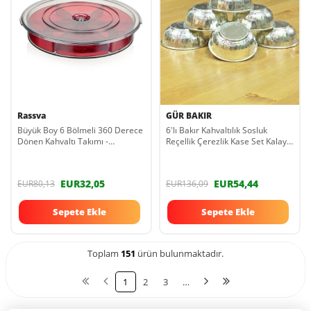
Rassva
GÜR BAKIR
Büyük Boy 6 Bölmeli 360 Derece
6'lı Bakır Kahvaltılık Sosluk
Dönen Kahvaltı Takımı -
Reçellik Çerezlik Kase Set Kalaylı
Ayrılabilir Kâseli Yuvarlak
grbkrçrzklyçkr12
Kahvaltılık KHVL360S
EUR32,05
EUR54,44
EUR80,13
EUR136,09
Sepete Ekle
Sepete Ekle
Toplam
151
ürün bulunmaktadır.
1
2
3
…