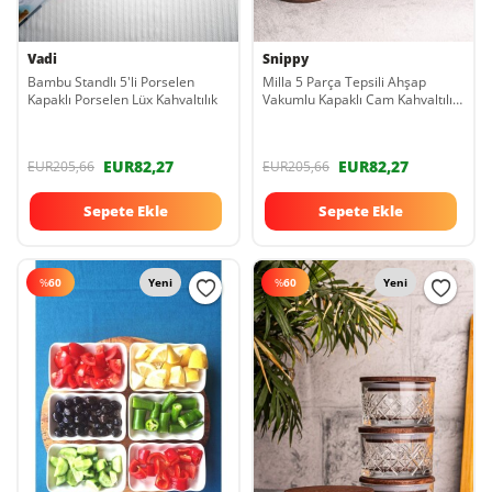
Vadi
Snippy
Bambu Standlı 5'li Porselen
Milla 5 Parça Tepsili Ahşap
Kapaklı Porselen Lüx Kahvaltılık
Vakumlu Kapaklı Cam Kahvaltılık
Çok Amaçlı Cam Çerezlik 230ml
EUR82,27
EUR82,27
EUR205,66
EUR205,66
Sepete Ekle
Sepete Ekle
%
60
Yeni
%
60
Yeni