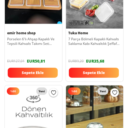
emir home shop
Tuka Home
Porselen 6'lı Ahşap Kapaklı Ve
7 Parça Bölmeli Kapaklı Kahvaltı
Tepsili Kahvaltı Takımı Seti
Saklama Kabı Kahvaltılık Şeffaf
Kahvaltılık Çerezlik Ikramlık
FR158
Sunumluk 77456356
EUR50,81
EUR35,68
EUR127,01
EUR89,20
Sepete Ekle
Sepete Ekle
%
60
Yeni
%
60
Yeni