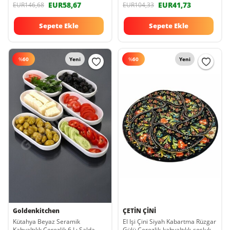
EUR58,67
EUR41,73
EUR146,68
EUR104,33
Sepete Ekle
Sepete Ekle
%
60
Yeni
%
60
Yeni
Goldenkitchen
ÇETİN ÇİNİ
Kütahya Beyaz Seramik
El Işi Çini Siyah Kabartma Rüzgar
Kahvaltılık Çerezlik 6 Lı Salda
Gülü Çerezlik-kahvaltılık-sosluk-