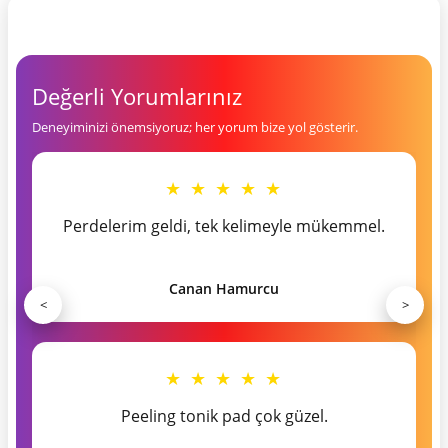
Değerli Yorumlarınız
Deneyiminizi önemsiyoruz; her yorum bize yol gösterir.
★ ★ ★ ★ ★
Perdelerim geldi, tek kelimeyle mükemmel.
Canan Hamurcu
<
>
★ ★ ★ ★ ★
Peeling tonik pad çok güzel.