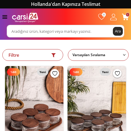
Hollanda'dan Kapınıza Teslimat
0
0
Ara
Filtre
%
60
Yeni
%
60
Yeni