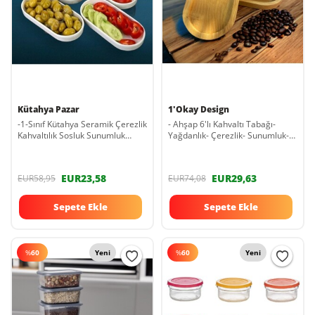
Kütahya Pazar
1'Okay Design
-1-Sınıf Kütahya Seramik Çerezlik
- Ahşap 6'lı Kahvaltı Tabağı-
Kahvaltılık Sosluk Sunumluk
Yağdanlık- Çerezlik- Sunumluk-
Salda Kayık Tabak
Organizer
EUR23,58
EUR29,63
EUR58,95
EUR74,08
Sepete Ekle
Sepete Ekle
%
60
Yeni
%
60
Yeni