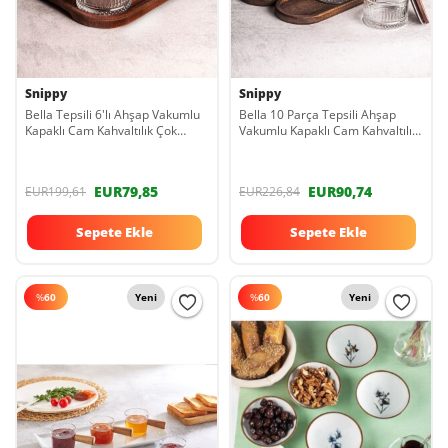
Snippy
Snippy
Bella Tepsili 6'lı Ahşap Vakumlu
Bella 10 Parça Tepsili Ahşap
Kapaklı Cam Kahvaltılık Çok
Vakumlu Kapaklı Cam Kahvaltılık
Amaçlı Cam Çerezlik 235 ml
Çok Amaçlı Cam Çerezlik 235ml
EUR79,85
EUR90,74
EUR199,61
EUR226,84
Sepete Ekle
Sepete Ekle
%
60
Yeni
%
60
Yeni