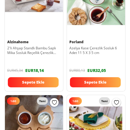
Alzinahome
Porland
2'li Ahşap Standlı Bambu Saplı
Azelya Kase Çerezlik Sosluk 6
Mika Sosluk Reçellik Çerezlik
Adet 11 5 X 3 5 cm
Ikramlık Sunumluk-cam Değildir
EUR18,14
EUR32,05
EUR45,34
EUR80,13
Sepete Ekle
Sepete Ekle
%
60
Yeni
%
60
Yeni