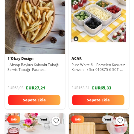
1'Okay Design
ACAR
- Ahşap Baykuş Kahvaltı Tabağı-
Pure White 6'lı Porselen Kasıksız
Servis Tabağı- Patates
Kahvaltılık Sct-010875-6 SCT-
Kızartması Sunumluk- Çerezlik -
010875-6
32x18 Cm
EUR27,21
EUR65,33
EUR68,03
EUR163,31
Sepete Ekle
Sepete Ekle
%
60
Yeni
%
60
Yeni