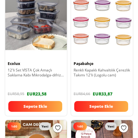
Ecolux
Paşabahçe
12'li Set VİSTA Çok Amaçlı
Renkli Kapaklı Kahvaltılık Çerezlik
Saklama Kabı Mikrodalga-difriz-
Takımı 12'li (Logolu cam)
kahvaltılık-çerezlik Vb. Şeffaf-
antrasit
EUR23,58
EUR33,87
EUR58,95
EUR84,66
Sepete Ekle
Sepete Ekle
%
60
Yeni
%
60
Yeni