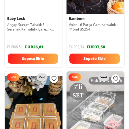
Baby Lock
Bambum
Ahşap Sunum Tabaklı 3'lü
Voler - 6 Parça Cam Kahvaltılık
Seramik Kahvaltılık Çerezlik
415ml B5254
Sosluk Tabak 3lü Seramik
Kahvaltılık
EUR26,61
EUR37,50
EUR66,51
EUR93,74
Sepete Ekle
Sepete Ekle
%
60
Yeni
%
60
Yeni