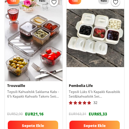
%
60
Yeni
%
60
Yeni
Trouvaille
Pembelia Life
Tepsili Kahvaltılık Saklama Kabı -
Tepsili Lüks 6'lı Kapaklı Kavaltılık
6'lı Kapaklı Kahvaltı Takımı Seti
Seti&kahvaltılık Set
Kare Bölmeli Kahvaltılık TRVVV-
0909180209051
32
CC23102
EUR21,16
EUR65,33
EUR52,90
EUR163,31
Sepete Ekle
Sepete Ekle