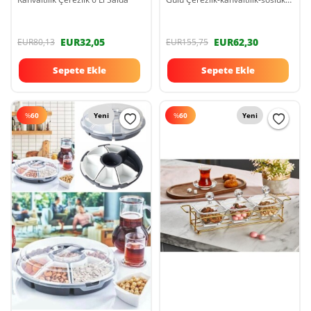
reçellik 2160232RGK
EUR32,05
EUR62,30
EUR80,13
EUR155,75
Sepete Ekle
Sepete Ekle
%
60
Yeni
%
60
Yeni