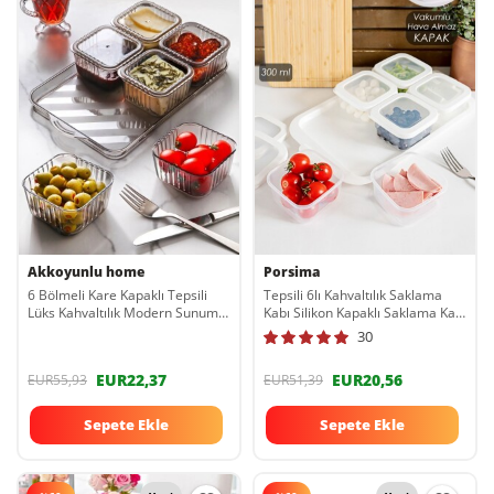
Akkoyunlu home
Porsima
6 Bölmeli Kare Kapaklı Tepsili
Tepsili 6lı Kahvaltılık Saklama
Lüks Kahvaltılık Modern Sunum
Kabı Silikon Kapaklı Saklama Kabı
Seti Ve Saklama Kabı
Kapaklı Kahvaltılık Seti Vakum
30
TYC00811401678
Kapaklı Sızdırmaz Kahvaltılık Seti
EUR22,37
EUR20,56
EUR55,93
EUR51,39
Sepete Ekle
Sepete Ekle