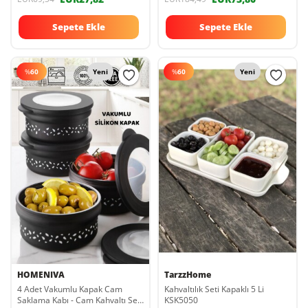
Sepete Ekle
Sepete Ekle
%
60
Yeni
%
60
Yeni
HOMENIVA
TarzzHome
4 Adet Vakumlu Kapak Cam
Kahvaltılık Seti Kapaklı 5 Li
Saklama Kabı - Cam Kahvaltı Seti
KSK5050