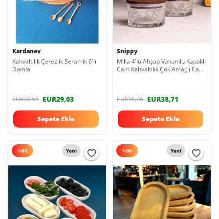
Kardanev
Snippy
Kahvaltılık Çerezlik Seramik 6'lı
Milla 4'lü Ahşap Vakumlu Kapaklı
Damla
Cam Kahvaltılık Çok Amaçlı Cam
Çerezlik 230 ml
EUR29,03
EUR38,71
EUR72,56
EUR96,76
Sepete Ekle
Sepete Ekle
%
60
Yeni
%
60
Yeni