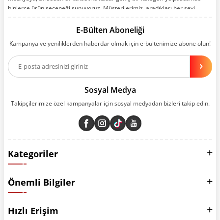
binlerce ürün seçeneği sunuyoruz. Müşterilerimiz, aradıkları her şeyi
kolayca bularak kusursuz alışveriş deneyiminin keyfini çıkarıyor. Size kolay,
kusursuz ve keyifli bir alışveriş yolculuğu sunarken deneyiminize değer
E-Bülten Aboneliği
katmak için sürekli çalışıyoruz.
Kampanya ve yeniliklerden haberdar olmak için e-bültenimize abone olun!
Aynı zamanda App uygulamımızı kullanan müşterilerimize özel indirim
olanakları sunuyoruz. Çalışmalarımızı müşterilerimizin memnuniyetini
esas alarak yürütüyoruz.
Sosyal Medya
Takipçilerimize özel kampanyalar için sosyal medyadan bizleri takip edin.
Kategoriler
Önemli Bilgiler
Hızlı Erişim