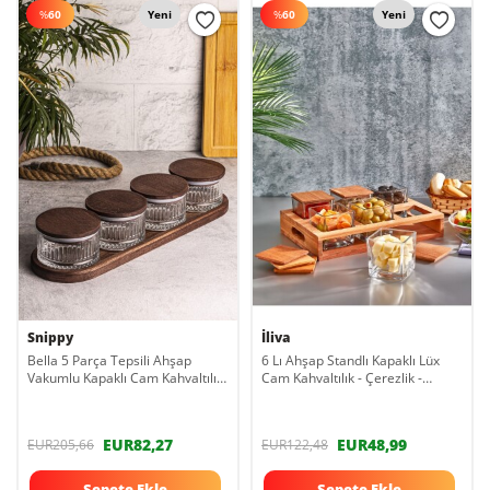
%
60
Yeni
%
60
Yeni
Snippy
İliva
Bella 5 Parça Tepsili Ahşap
6 Lı Ahşap Standlı Kapaklı Lüx
Vakumlu Kapaklı Cam Kahvaltılık
Cam Kahvaltılık - Çerezlik -
Çok Amaçlı Cam Çerezlik 235 ml
baharatlık Takımı - Kahvaltı
Sunum Seti
EUR82,27
EUR48,99
EUR205,66
EUR122,48
Sepete Ekle
Sepete Ekle