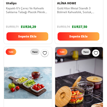
Utelips
ALİNA HOME
Kapaklı 6'lı Çerez Ve Kahvaltı
Gold Altın Metal Standlı 3
Saklama Tabağı Plastik Piknik
Bölmeli Kahvaltılık, Sosluk,
Mangal Kullanışlı Şeffaf Lilyum
Çerezlik gold-kahvaltilik
Seti ap3a
EUR36,29
EUR37,50
EUR90,71
EUR93,74
Sepete Ekle
Sepete Ekle
%
60
Yeni
%
60
Yeni