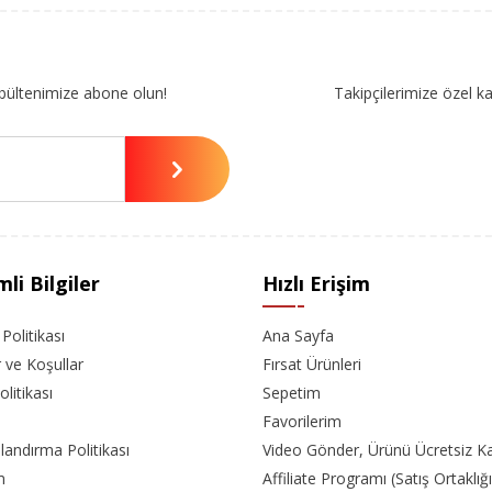
bültenimize abone olun!
Takipçilerimize özel k
li Bilgiler
Hızlı Erişim
k Politikası
Ana Sayfa
r ve Koşullar
Fırsat Ürünleri
olitikası
Sepetim
Favorilerim
landırma Politikası
Video Gönder, Ürünü Ücretsiz K
m
Affiliate Programı (Satış Ortaklığı