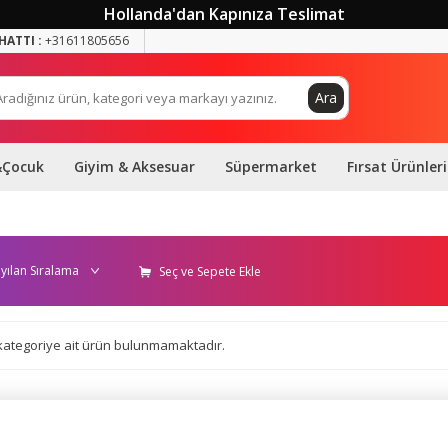
Hollanda'dan Kapınıza Teslimat
HATTI :
+31611805656
Ara
&Çocuk
Giyim & Aksesuar
Süpermarket
Fırsat Ürünleri
Seç ve Sepete Ekle
i kategoriye ait ürün bulunmamaktadır.