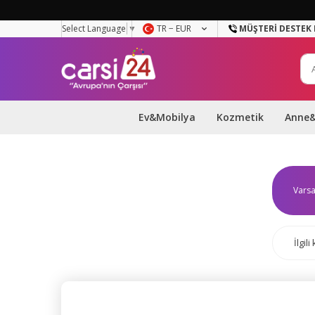
Select Language
▼
TR − EUR
MÜŞTERI DESTEK 
Ev&Mobilya
Kozmetik
Anne
İlgil