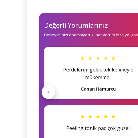
Değerli Yorumlarınız
Deneyiminizi önemsiyoruz; her yorum bize yol göst
★ ★ ★ ★ ★
Perdelerim geldi, tek kelimeyle
mükemmel.
Canan Hamurcu
<
★ ★ ★ ★ ★
Peeling tonik pad çok güzel.