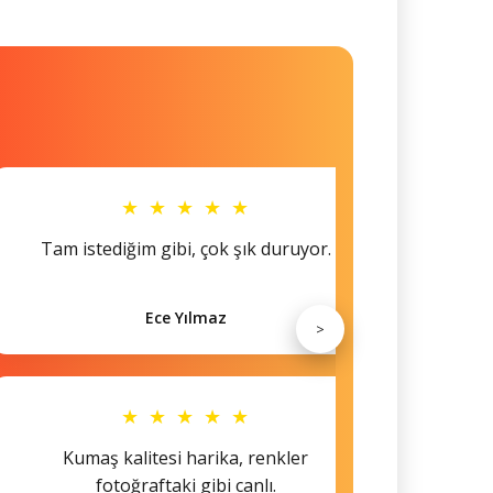
★ ★ ★ ★ ★
Tam istediğim gibi, çok şık duruyor.
Küçü
Ece Yılmaz
>
★ ★ ★ ★ ★
Kumaş kalitesi harika, renkler
Hem s
fotoğraftaki gibi canlı.