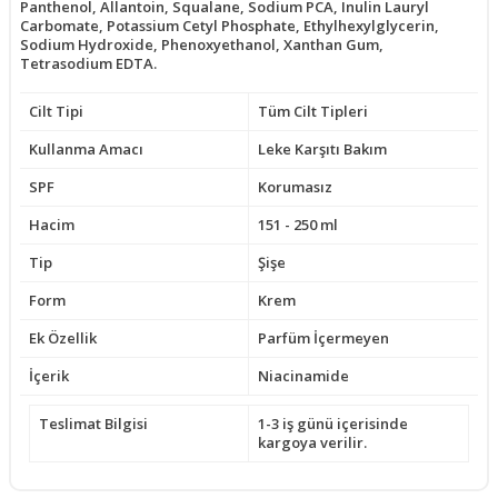
Panthenol, Allantoin, Squalane, Sodium PCA, Inulin Lauryl
Carbomate, Potassium Cetyl Phosphate, Ethylhexylglycerin,
Sodium Hydroxide, Phenoxyethanol, Xanthan Gum,
Tetrasodium EDTA.
Cilt Tipi
Tüm Cilt Tipleri
Kullanma Amacı
Leke Karşıtı Bakım
SPF
Korumasız
Hacim
151 - 250 ml
Tip
Şişe
Form
Krem
Ek Özellik
Parfüm İçermeyen
İçerik
Niacinamide
Teslimat Bilgisi
1-3 iş günü içerisinde
kargoya verilir.