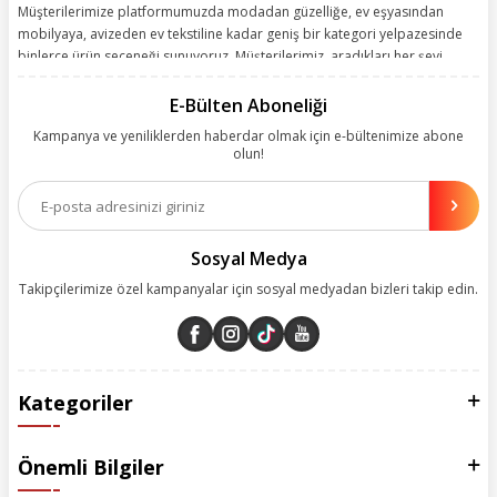
Müşterilerimize platformumuzda modadan güzelliğe, ev eşyasından
mobilyaya, avizeden ev tekstiline kadar geniş bir kategori yelpazesinde
binlerce ürün seçeneği sunuyoruz. Müşterilerimiz, aradıkları her şeyi
kolayca bularak kusursuz alışveriş deneyiminin keyfini çıkarıyor. Size
kolay, kusursuz ve keyifli bir alışveriş yolculuğu sunarken deneyiminize
E-Bülten Aboneliği
değer katmak için sürekli çalışıyoruz.
Kampanya ve yeniliklerden haberdar olmak için e-bültenimize abone
olun!
Aynı zamanda App uygulamımızı kullanan müşterilerimize özel indirim
olanakları sunuyoruz. Çalışmalarımızı müşterilerimizin memnuniyetini
esas alarak yürütüyoruz.
Sosyal Medya
Takipçilerimize özel kampanyalar için sosyal medyadan bizleri takip edin.
Kategoriler
Önemli Bilgiler