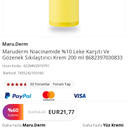
Maru.Derm
Maruderm Niacinamide %10 Leke Karşıtı Ve
Gözenek Sıkılaştırıcı Krem 200 ml 8682397030833
Ürün Kodu:
622MNZ819791
Barkod:
7435242150160
30 Yorumlar
Yorum Yap
%
60
EUR
21,77
EUR
54,41
İndirim
Maru.Derm
Yüz Kremi
Daha Fazla
Daha Fazla