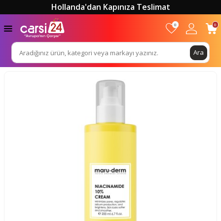
Hollanda'dan Kapınıza Teslimat
0
0
Ara