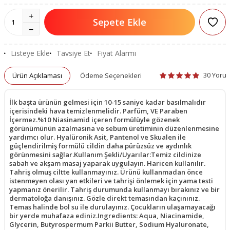
Sepete Ekle
Listeye Ekle
Tavsiye Et
Fiyat Alarmı
30 Yoru
Ürün Açıklaması
Ödeme Seçenekleri
İlk başta ürünün gelmesi için 10-15 saniye kadar basılmalıdır
içerisindeki hava temizlenmelidir. Parfüm, VE Paraben
İçermez.%10 Niasinamid içeren formülüyle gözenek
görünümünün azalmasına ve sebum üretiminin düzenlenmesine
yardımcı olur. Hyalüronik Asit, Pantenol ve Skualen ile
güçlendirilmiş formülü cildin daha pürüzsüz ve aydınlık
görünmesini sağlar.Kullanım Şekli/Uyarılar:Temiz cildinize
sabah ve akşam masaj yaparak uygulayın. Haricen kullanılır.
Tahriş olmuş ciltte kullanmayınız. Ürünü kullanmadan önce
istenmeyen olası yan etkileri ve tahrişi önlemek için yama testi
yapmanız önerilir. Tahriş durumunda kullanmayı bırakınız ve bir
dermatoloğa danışınız. Gözle direkt temasından kaçınınız.
Temas halinde bol su ile durulayınız. Çocukların ulaşamayacağı
bir yerde muhafaza ediniz.Ingredients: Aqua, Niacinamide,
Glycerin, Butyrospermum Parkii Butter, Sodium Hyaluronate,