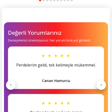
Değerli Yorumlarınız
Deneyiminizi önemsiyoruz; her yorum bize yol gösterir.
★ ★ ★ ★ ★
Perdelerim geldi, tek kelimeyle mükemmel.
Canan Hamurcu
<
>
★ ★ ★ ★ ★