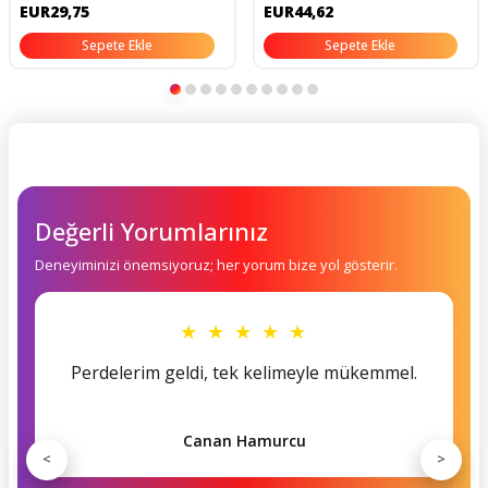
EUR29,75
EUR44,62
Sepete Ekle
Sepete Ekle
Değerli Yorumlarınız
Deneyiminizi önemsiyoruz; her yorum bize yol gösterir.
★ ★ ★ ★ ★
Perdelerim geldi, tek kelimeyle mükemmel.
Canan Hamurcu
<
>