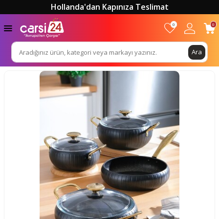
Hollanda'dan Kapınıza Teslimat
0
0
Ara