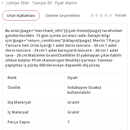
Listeye Ekle
Tavsiye Et
Fiyat Alarmı
Yorum
Ürün Açıklaması
Ödeme Seçenekleri
Bu ürün [page="merchant_info"]Çiçek-Home[/page] tarafından
gönderilecektir. 15 gün içinde ücretsiz iade. Detaylı bilgi
için [page="return_conditions"]tıklayın[/page]. Merlin 7 Parça
Tencere Seti Ürün İçeriği 1 adet derin tencere - 20 cm 1 adet
derin tencere - 24 cm 1 adet karnıyarık tencere - 26 cm 1 adet
tava - 26 cm Malzeme GranitÖzellikler El yakmayan çıkarılabilir
silikon kulplar PFoA (Kanserojen Madde) içermez. Yanmaz-
yapışmaz iç yüzey 600 dereceye dayanıklı dış yüzey
Renk
Siyah
Özellik
İndüksiyon Ocakta
kullanılabilir
Dış Materyal
Granit
İç Materyal
Granit
Parça Sayısı
7