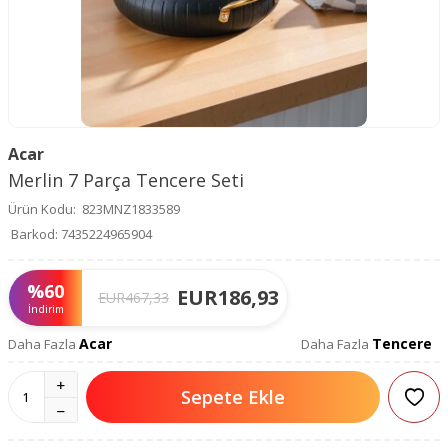
Acar
Merlin 7 Parça Tencere Seti
Ürün Kodu:
823MNZ1833589
Barkod:
7435224965904
%
60
EUR
186,93
EUR
467,33
İndirim
Acar
Tencere
Daha Fazla
Daha Fazla
Sepete Ekle