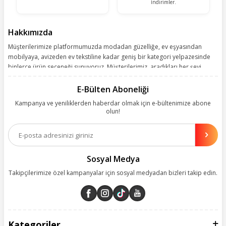
İndirimler.
Hakkımızda
Müşterilerimize platformumuzda modadan güzelliğe, ev eşyasından
mobilyaya, avizeden ev tekstiline kadar geniş bir kategori yelpazesinde
binlerce ürün seçeneği sunuyoruz. Müşterilerimiz, aradıkları her şeyi
kolayca bularak kusursuz alışveriş deneyiminin keyfini çıkarıyor. Size
kolay, kusursuz ve keyifli bir alışveriş yolculuğu sunarken deneyiminize
E-Bülten Aboneliği
değer katmak için sürekli çalışıyoruz.
Kampanya ve yeniliklerden haberdar olmak için e-bültenimize abone
olun!
Aynı zamanda App uygulamımızı kullanan müşterilerimize özel indirim
olanakları sunuyoruz. Çalışmalarımızı müşterilerimizin memnuniyetini
esas alarak yürütüyoruz.
Sosyal Medya
Takipçilerimize özel kampanyalar için sosyal medyadan bizleri takip edin.
Kategoriler