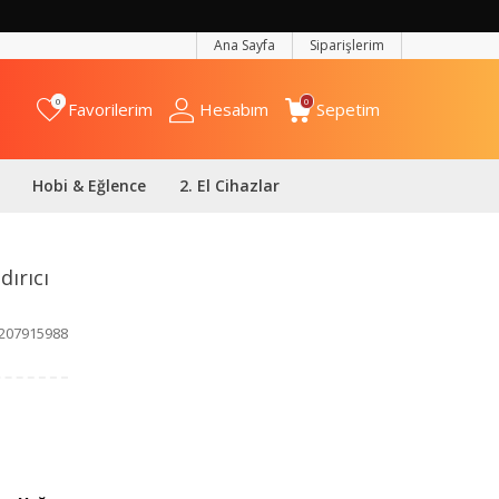
Ana Sayfa
Siparişlerim
0
0
Favorilerim
Hesabım
Sepetim
Hobi & Eğlence
2. El Cihazlar
dırıcı
207915988