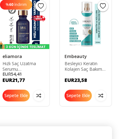
%
60
İndirim
%
60
eliamora
Embeauty
Luca 
Hızlı Saç Uzatma
Besleyici Keratin
Brezi
Serumu
Kolajen Saç Bakım
Kerat
EUR54,41
EUR69
8680407134281
Sütü 200 ML
ml Kal
EUR21,77
EUR23,58
EUR2
Saç Dü
Sepete Ekle
Sepete Ekle
Sepe