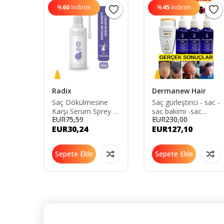
%
60
İndirim
%
45
İndirim
Radix
Dermanew Hair
akım
Saç Dökülmesine
Saç gürleştirici - sac -
2'li
Karşı Serum Sprey -
sac bakimi -sac
EUR75,59
EUR230,00
Anti Hair Loss Lotion
serumu - sac serum
EUR30,24
EUR127,10
60 Ml
ve yagi - sac - 3
8681877436226
Adet-Roller-
Şampuan
Sepete Ekle
Sepete Ekle