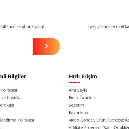
bültenimize abone olun!
Takipçilerimize özel k
li Bilgiler
Hızlı Erişim
k Politikası
Ana Sayfa
r ve Koşullar
Fırsat Ürünleri
olitikası
Sepetim
Favorilerim
landırma Politikası
Video Gönder, Ürünü Ücretsiz K
m
Affiliate Programı (Satış Ortaklığı