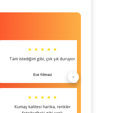
★ ★ ★ ★ ★
Tam istediğim gibi, çok şık duruyor.
Küçü
Ece Yılmaz
>
★ ★ ★ ★ ★
Kumaş kalitesi harika, renkler
Hem s
fotoğraftaki gibi canlı.