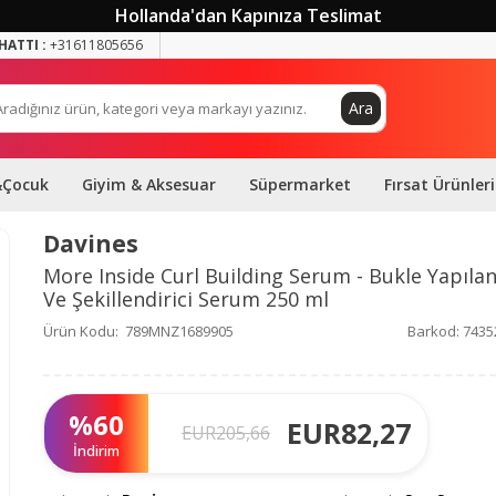
Hollanda'dan Kapınıza Teslimat
HATTI :
+31611805656
Ara
&Çocuk
Giyim & Aksesuar
Süpermarket
Fırsat Ürünleri
Davines
More Inside Curl Building Serum - Bukle Yapılan
Ve Şekillendirici Serum 250 ml
Ürün Kodu:
789MNZ1689905
Barkod:
7435
%
60
EUR
82,27
EUR
205,66
İndirim