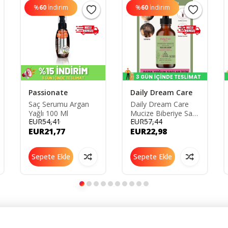
%
60
İndirim
%
60
İndirim
Passionate
Daily Dream Care
Saç Serumu Argan
Daily Dream Care
Yağlı 100 Ml
Mucize Biberiye Saç
EUR54,41
EUR57,44
Serum Hızlı Saç
EUR21,77
EUR22,98
Uzatma ve Yeni Saç
Oluşumunu
Destekleyen Formül
Sepete Ekle
Sepete Ekle