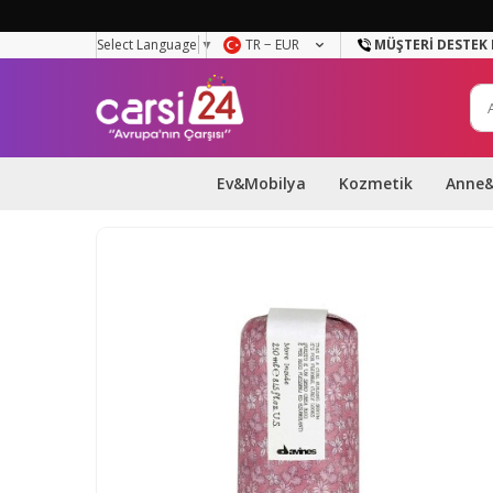
Select Language
▼
TR − EUR
MÜŞTERI DESTEK 
Ev&Mobilya
Kozmetik
Anne