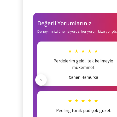
Değerli Yorumlarınız
Deneyiminizi önemsiyoruz; her yorum bize yol göst
★ ★ ★ ★ ★
Perdelerim geldi, tek kelimeyle
mükemmel.
Canan Hamurcu
<
★ ★ ★ ★ ★
Peeling tonik pad çok güzel.