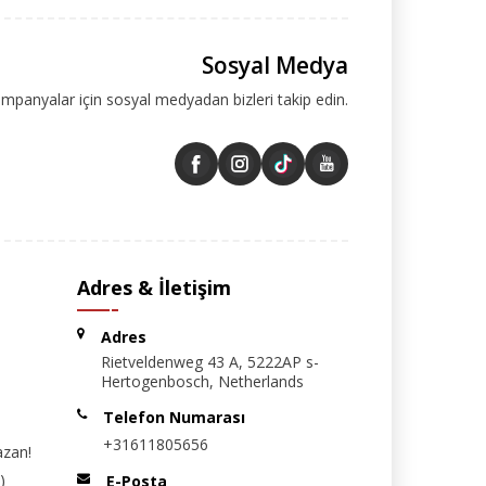
Sosyal Medya
ampanyalar için sosyal medyadan bizleri takip edin.
Adres & İletişim
Adres
Rietveldenweg 43 A, 5222AP s-
Hertogenbosch, Netherlands
Telefon Numarası
+31611805656
azan!
)
E-Posta