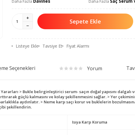
Davines
Saç Serum 
Daha Fazla
Daha Fazla
Sepete Ekle
Listeye Ekle
Tavsiye Et
Fiyat Alarmı
me Seçenekleri
Tav
Yorum
ararları > Bukle belirginleştirici serum- saçın doğal yapısını dalgalı v
arttırarak güçlü kalmasını ve kolay şekillenmesini sağlar. > Yer çekimini
parlaklıkla aydınlatır. > Neme karşı saçı korur ve buklelerin bozulmasın
bi şekillendirin.
Isıya Karşı Koruma