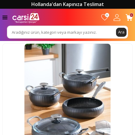
Hollanda'dan Kapınıza Teslimat
0
0
Ara