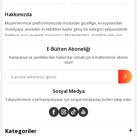
Hakkımızda
Müşterilerimize platformumuzda modadan güzelliğe, ev eşyasından
mobilyaya, avizeden ev tekstiline kadar geniş bir kategori yelpazesinde
binlerce ürün seçeneği sunuyoruz. Müşterilerimiz, aradıkları her şeyi
kolayca bularak kusursuz alışveriş deneyiminin keyfini çıkarıyor. Size
kolay, kusursuz ve keyifli bir alışveriş yolculuğu sunarken deneyiminize
E-Bülten Aboneliği
değer katmak için sürekli çalışıyoruz.
Kampanya ve yeniliklerden haberdar olmak için e-bültenimize abone
olun!
Aynı zamanda App uygulamımızı kullanan müşterilerimize özel indirim
olanakları sunuyoruz. Çalışmalarımızı müşterilerimizin memnuniyetini
esas alarak yürütüyoruz.
Sosyal Medya
Takipçilerimize özel kampanyalar için sosyal medyadan bizleri takip edin.
Kategoriler