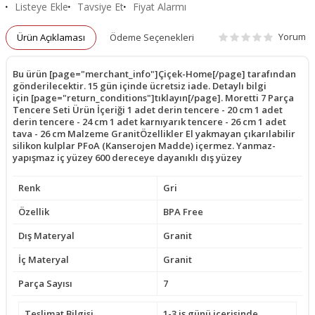
Listeye Ekle
Tavsiye Et
Fiyat Alarmı
Yorum
Ürün Açıklaması
Ödeme Seçenekleri
Bu ürün [page="merchant_info"]Çiçek-Home[/page] tarafından
gönderilecektir. 15 gün içinde ücretsiz iade. Detaylı bilgi
için [page="return_conditions"]tıklayın[/page]. Moretti 7 Parça
Tencere Seti Ürün İçeriği 1 adet derin tencere - 20 cm 1 adet
derin tencere - 24 cm 1 adet karnıyarık tencere - 26 cm 1 adet
tava - 26 cm Malzeme GranitÖzellikler El yakmayan çıkarılabilir
silikon kulplar PFoA (Kanserojen Madde) içermez. Yanmaz-
yapışmaz iç yüzey 600 dereceye dayanıklı dış yüzey
Renk
Gri
Özellik
BPA Free
Dış Materyal
Granit
İç Materyal
Granit
Parça Sayısı
7
Teslimat Bilgisi
1-3 iş günü içerisinde