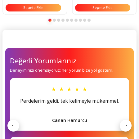
Sepete Ekle
Sepete Ekle
Değerli Yorumlarınız
Deneyiminizi önemsiyoruz; her yorum bize yol gösterir.
★ ★ ★ ★ ★
Perdelerim geldi, tek kelimeyle mükemmel.
Canan Hamurcu
<
>