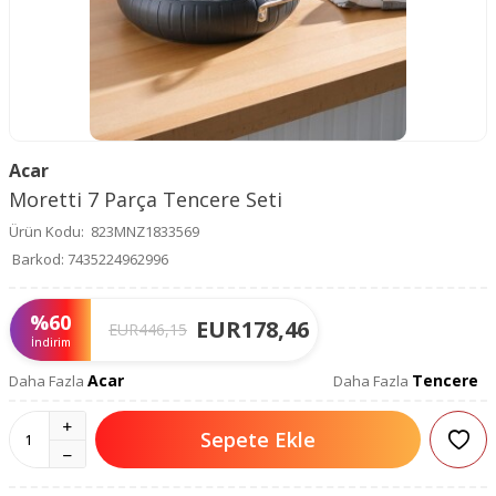
Acar
Moretti 7 Parça Tencere Seti
Ürün Kodu:
823MNZ1833569
Barkod:
7435224962996
%
60
EUR
178,46
EUR
446,15
İndirim
Acar
Tencere
Daha Fazla
Daha Fazla
Sepete Ekle