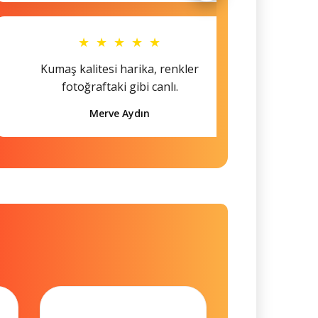
★ ★ ★ ★ ★
Kumaş kalitesi harika, renkler
Hem s
fotoğraftaki gibi canlı.
Merve Aydın