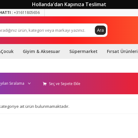
Hollanda'dan Kapınıza Teslimat
HATTI :
+31611805656
Ara
&Çocuk
Giyim & Aksesuar
Süpermarket
Fırsat Ürünleri
Seç ve Sepete Ekle
i kategoriye ait ürün bulunmamaktadır.