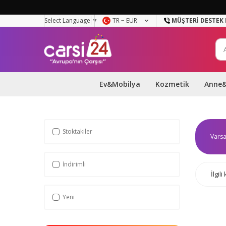
Select Language
▼
TR − EUR
MÜŞTERI DESTEK 
Ev&Mobilya
Kozmetik
Anne
Stoktakiler
İndirimli
İlgil
Yeni