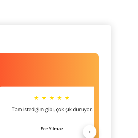
★ ★ ★ ★ ★
Tam istediğim gibi, çok şık duruyor.
Küçü
Ece Yılmaz
>