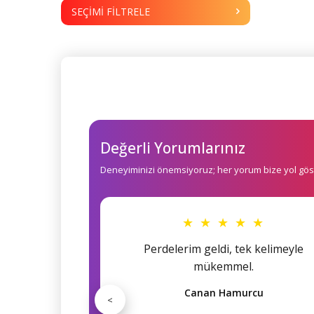
SEÇIMI FILTRELE
Değerli Yorumlarınız
Deneyiminizi önemsiyoruz; her yorum bize yol göst
★ ★ ★ ★ ★
Perdelerim geldi, tek kelimeyle
mükemmel.
Canan Hamurcu
<