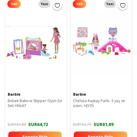
%
60
Yeni
%
60
Yeni
Barbie
Barbie
Bebek Bakıcısı Skipper Oyun Evi
Chelsea Kaykay Parkı- 3 yaş ve
Seti Hhb67
üzeri- HJY35
EUR64,72
EUR61,09
EUR161,80
EUR152,73
Sepete Ekle
Sepete Ekle