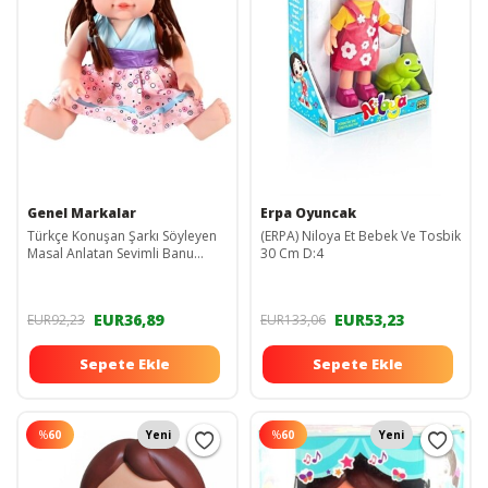
Genel Markalar
Erpa Oyuncak
Türkçe Konuşan Şarkı Söyleyen
(ERPA) Niloya Et Bebek Ve Tosbik
Masal Anlatan Sevimli Banu
30 Cm D:4
Bebek 30 Cm
EUR36,89
EUR53,23
EUR92,23
EUR133,06
Sepete Ekle
Sepete Ekle
%
60
Yeni
%
60
Yeni