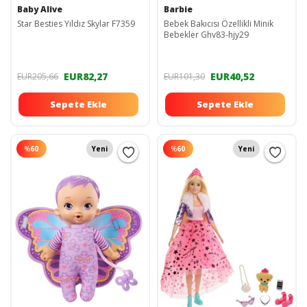
Baby Alive
Barbie
Star Besties Yıldız Skylar F7359
Bebek Bakıcısı Özellikli Minik
Bebekler Ghv83-hjy29
EUR82,27
EUR40,52
EUR205,66
EUR101,30
Sepete Ekle
Sepete Ekle
%
60
Yeni
%
60
Yeni