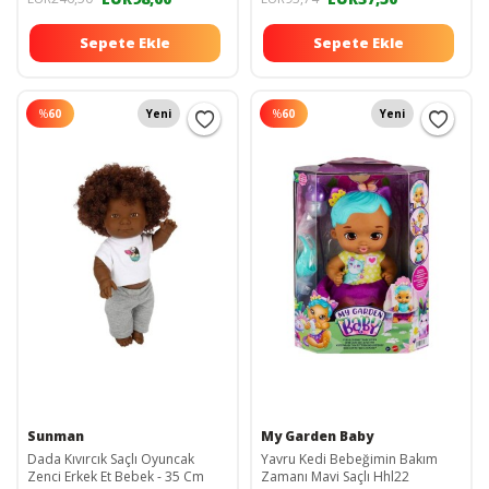
Sepete Ekle
Sepete Ekle
%
60
Yeni
%
60
Yeni
Sunman
My Garden Baby
Dada Kıvırcık Saçlı Oyuncak
Yavru Kedi Bebeğimin Bakım
Zenci Erkek Et Bebek - 35 Cm
Zamanı Mavi Saçlı Hhl22