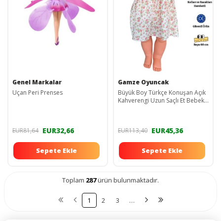
Genel Markalar
Gamze Oyuncak
Uçan Peri Prenses
Büyük Boy Türkçe Konuşan Açık
Kahverengi Uzun Saçlı Et Bebek
Oyuncak (60 CM)
EUR32,66
EUR45,36
EUR81,64
EUR113,40
Sepete Ekle
Sepete Ekle
Toplam
287
ürün bulunmaktadır.
1
2
3
…