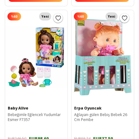
%
60
Yeni
%
60
Yeni
Baby Alive
Erpa Oyuncak
Bebeğimle Eğlenceli Yudumlar
Ağlayan-gülen Bebiş Bebek 26
Esmer F7357
Cm Pembe
EUR98,60
EUR37,50
EUR246,50
EUR93,74