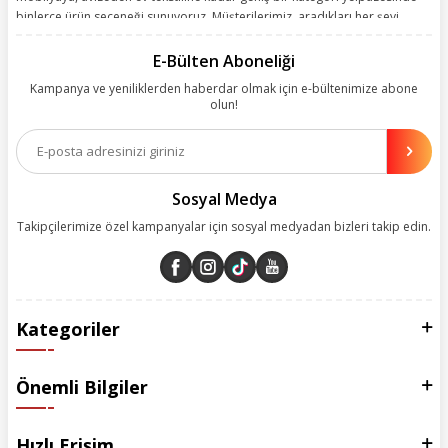
binlerce ürün seçeneği sunuyoruz. Müşterilerimiz, aradıkları her şeyi
kolayca bularak kusursuz alışveriş deneyiminin keyfini çıkarıyor. Size
kolay, kusursuz ve keyifli bir alışveriş yolculuğu sunarken deneyiminize
E-Bülten Aboneliği
değer katmak için sürekli çalışıyoruz.
Kampanya ve yeniliklerden haberdar olmak için e-bültenimize abone
olun!
Aynı zamanda App uygulamımızı kullanan müşterilerimize özel indirim
olanakları sunuyoruz. Çalışmalarımızı müşterilerimizin memnuniyetini
esas alarak yürütüyoruz.
Sosyal Medya
Takipçilerimize özel kampanyalar için sosyal medyadan bizleri takip edin.
Kategoriler
Önemli Bilgiler
Hızlı Erişim