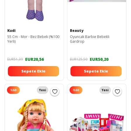
Kudi
Beauty
55 Cm - Mor - Bez Bebek (%100
Oyuncak Barbie Bebekli
Yerli)
Gardrop
EUR20,56
EUR50,20
EUR51,39
EUR125,50
Sepete Ekle
Sepete Ekle
%
60
Yeni
%
60
Yeni