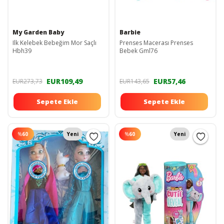
My Garden Baby
Barbie
Ilk Kelebek Bebeğim Mor Saçlı
Prenses Macerası Prenses
Hbh39
Bebek Gml76
EUR109,49
EUR57,46
EUR273,73
EUR143,65
Sepete Ekle
Sepete Ekle
%
60
Yeni
%
60
Yeni