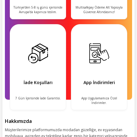
Türkiye'den 5-8 iş günü içerisinde
Multisafepay Ödeme Alt Yapısıyla
Avrupa'da kapınıza teslim.
Güvence Altındasınız!
İade Koşulları
App İndirimleri
7 Gün İçerisinde İade Garantisi.
App Uygulamamıza Özel
İndirimler.
Hakkımızda
Müşterilerimize platformumuzda modadan güzelliğe, ev eşyasından
mobilyaya, avizeden ev tekstiline kadar geniş bir kategori yelpazesinde