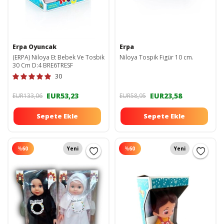
Erpa Oyuncak
Erpa
(ERPA) Niloya Et Bebek Ve Tosbik
Niloya Tospik Figür 10 cm.
30 Cm D:4 BRE6TRESF
30
EUR53,23
EUR23,58
EUR133,06
EUR58,95
Sepete Ekle
Sepete Ekle
%
60
Yeni
%
60
Yeni