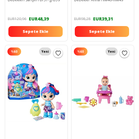
EUR48,39
EUR39,31
EUR120,96
EUR98,28
Sepete Ekle
Sepete Ekle
%
60
Yeni
%
60
Yeni