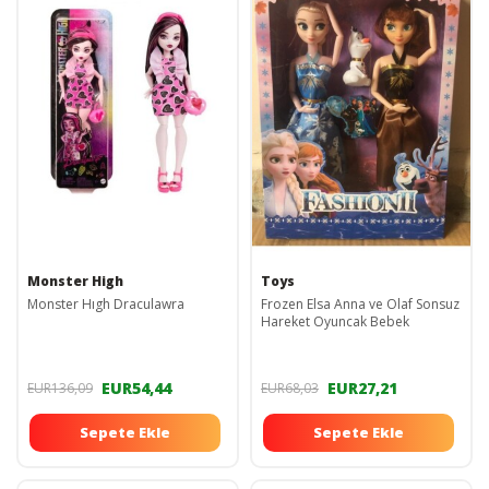
Monster High
Toys
Monster Hıgh Draculawra
Frozen Elsa Anna ve Olaf Sonsuz
Hareket Oyuncak Bebek
EUR54,44
EUR27,21
EUR136,09
EUR68,03
Sepete Ekle
Sepete Ekle