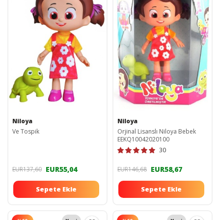
Niloya
Niloya
Ve Tospik
Orjinal Lisanslı Niloya Bebek
EEKQ10042020100
30
EUR55,04
EUR58,67
EUR137,60
EUR146,68
Sepete Ekle
Sepete Ekle