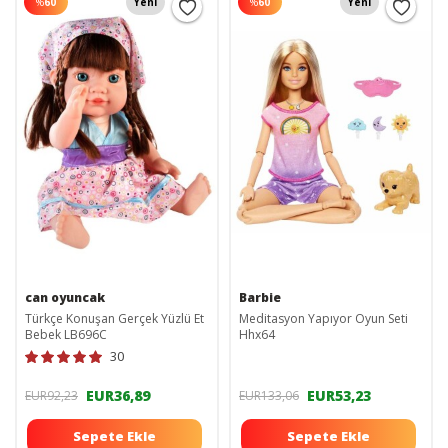
%
60
Yeni
%
60
Yeni
can oyuncak
Barbie
Türkçe Konuşan Gerçek Yüzlü Et
Meditasyon Yapıyor Oyun Seti
Bebek LB696C
Hhx64
30
EUR36,89
EUR53,23
EUR92,23
EUR133,06
Sepete Ekle
Sepete Ekle