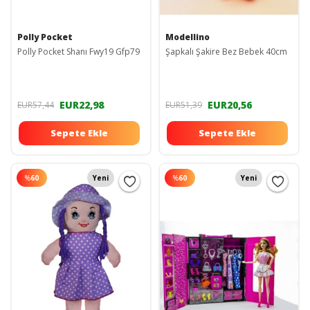
Polly Pocket
Modellino
Polly Pocket Shanı Fwy19 Gfp79
Şapkalı Şakire Bez Bebek 40cm
EUR22,98
EUR20,56
EUR57,44
EUR51,39
Sepete Ekle
Sepete Ekle
%
60
Yeni
%
60
Yeni