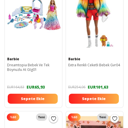
Barbie
Barbie
Dreamtopia Bebek Ve Tek
Extra Renkli Ceketli Bebek Gvr04
Boynuzlu At Gtg01
EUR65,93
EUR101,63
EUR164,83
EUR254,06
Sepete Ekle
Sepete Ekle
%
60
Yeni
%
60
Yeni