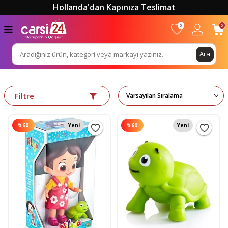
Hollanda'dan Kapınıza Teslimat
0
0
Ara
Filtre
%
60
Yeni
%
60
Yeni