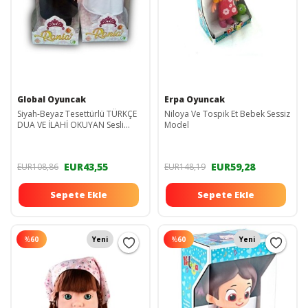
Global Oyuncak
Erpa Oyuncak
Siyah-Beyaz Tesettürlü TÜRKÇE
Niloya Ve Tospik Et Bebek Sessiz
DUA VE İLAHİ OKUYAN Sesli
Model
Rania Et Bebek
EUR43,55
EUR59,28
EUR108,86
EUR148,19
Sepete Ekle
Sepete Ekle
%
60
Yeni
%
60
Yeni