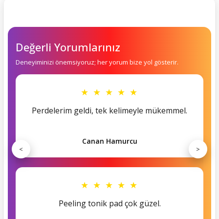
Değerli Yorumlarınız
Deneyiminizi önemsiyoruz; her yorum bize yol gösterir.
★ ★ ★ ★ ★
Perdelerim geldi, tek kelimeyle mükemmel.
Canan Hamurcu
<
>
★ ★ ★ ★ ★
Peeling tonik pad çok güzel.