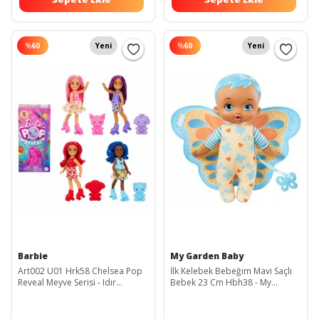
%
60
Yeni
%
60
Yeni
Barbie
My Garden Baby
Art002 U01 Hrk58 Chelsea Pop
İlk Kelebek Bebeğim Mavi Saçlı
Reveal Meyve Serisi - Idır
Bebek 23 Cm Hbh38 - My
Bernami Yeni
Garden Baby