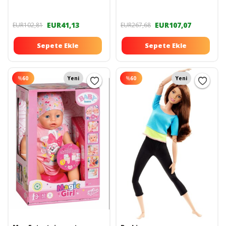
EUR41,13
EUR107,07
EUR102,81
EUR267,68
Sepete Ekle
Sepete Ekle
%
60
Yeni
%
60
Yeni