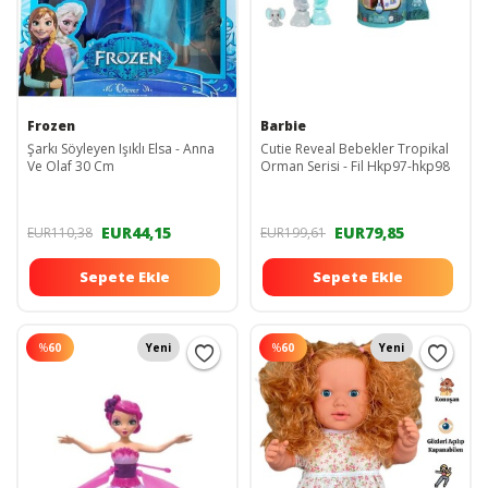
Frozen
Barbie
Şarkı Söyleyen Işıklı Elsa - Anna
Cutie Reveal Bebekler Tropikal
Ve Olaf 30 Cm
Orman Serisi - Fil Hkp97-hkp98
EUR44,15
EUR79,85
EUR110,38
EUR199,61
Sepete Ekle
Sepete Ekle
%
60
Yeni
%
60
Yeni