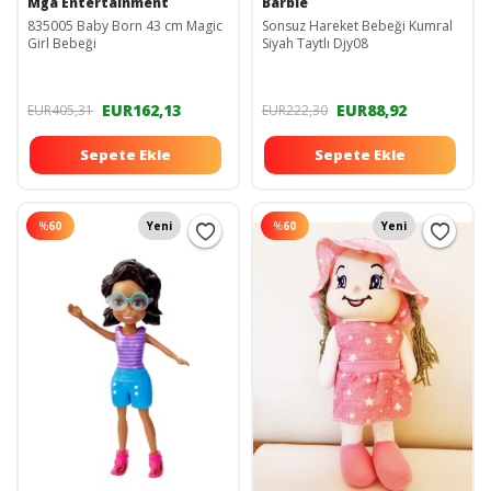
Mga Entertainment
Barbie
835005 Baby Born 43 cm Magic
Sonsuz Hareket Bebeği Kumral
Girl Bebeği
Siyah Taytlı Djy08
EUR162,13
EUR88,92
EUR405,31
EUR222,30
Sepete Ekle
Sepete Ekle
%
60
Yeni
%
60
Yeni