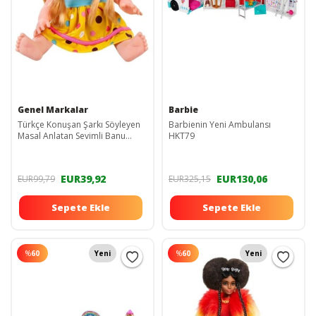
Genel Markalar
Barbie
Türkçe Konuşan Şarkı Söyleyen
Barbienin Yeni Ambulansı
Masal Anlatan Sevimli Banu
HKT79
Bebek 30 cm
EUR39,92
EUR130,06
EUR99,79
EUR325,15
Sepete Ekle
Sepete Ekle
%
60
Yeni
%
60
Yeni