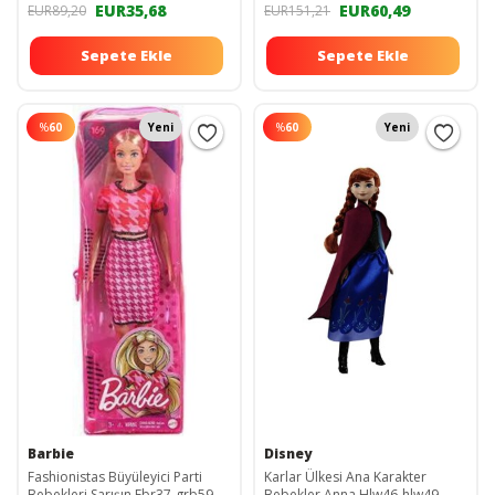
EUR35,68
EUR60,49
EUR89,20
EUR151,21
Sepete Ekle
Sepete Ekle
%
60
Yeni
%
60
Yeni
Barbie
Disney
Fashionistas Büyüleyici Parti
Karlar Ülkesi Ana Karakter
Bebekleri Sarışın Fbr37-grb59
Bebekler Anna Hlw46-hlw49