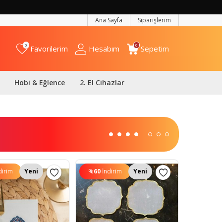
Ana Sayfa
Siparişlerim
0
0
Favorilerim
Hesabım
Sepetim
Hobi & Eğlence
2. El Cihazlar
dirim
Yeni
%
60
İndirim
Yeni