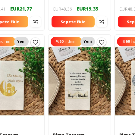
EUR21,77
EUR19,35
,41
EUR48,36
EUR48,
pete Ekle
Sepete Ekle
Sep
ndirim
Yeni
%
60
İndirim
Yeni
%
60
İn
Tasarım
Rima Tasarım
Rima 