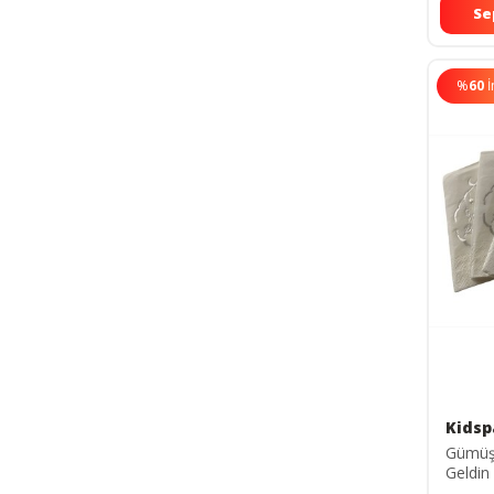
Se
%
60
İ
Kidsp
Gümüş 
Geldin
Garson