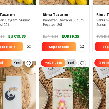
Tasarım
Rima Tasarım
Rima 
an Bayramı Sunum
Ramazan Bayramı Sunum
Sahur V
i 20li
Peçetesi 20li
Sunum P
EUR19,35
EUR19,35
,36
EUR48,36
EUR48,
pete Ekle
Sepete Ekle
Sep
ndirim
Yeni
%
60
İndirim
Yeni
%
60
İn