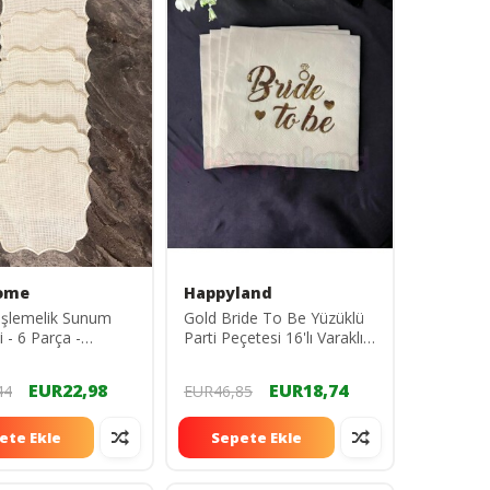
ome
Happyland
Işlemelik Sunum
Gold Bride To Be Yüzüklü
 - 6 Parça -
Parti Peçetesi 16'lı Varaklı
m
Gold Bride Parti Sunum
Peçetesi
EUR22,98
EUR18,74
44
EUR46,85
ete Ekle
Sepete Ekle