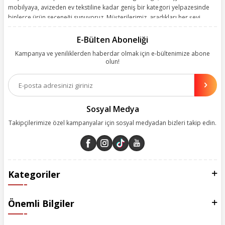
mobilyaya, avizeden ev tekstiline kadar geniş bir kategori yelpazesinde
binlerce ürün seçeneği sunuyoruz. Müşterilerimiz, aradıkları her şeyi
kolayca bularak kusursuz alışveriş deneyiminin keyfini çıkarıyor. Size
kolay, kusursuz ve keyifli bir alışveriş yolculuğu sunarken deneyiminize
E-Bülten Aboneliği
değer katmak için sürekli çalışıyoruz.
Kampanya ve yeniliklerden haberdar olmak için e-bültenimize abone
olun!
Aynı zamanda App uygulamımızı kullanan müşterilerimize özel indirim
olanakları sunuyoruz. Çalışmalarımızı müşterilerimizin memnuniyetini
esas alarak yürütüyoruz.
Sosyal Medya
Takipçilerimize özel kampanyalar için sosyal medyadan bizleri takip edin.
Kategoriler
Önemli Bilgiler