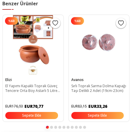
Benzer Ürünler
%
60
%
60
Elizi
Avanos
El Yapımı Kapaklı Toprak Güveç
Sırlı Toprak Sarma Dolma Kapağı
Tencere Orta Boy Astarlı 5 Litre
Taşı Delikli 2 Adet (19cm-23cm)
(Özel Kırılmaz Köpük
Ambalajında)
EUR70,77
EUR33,26
EUR176,93
EUR83,15
Sepete Ekle
Sepete Ekle