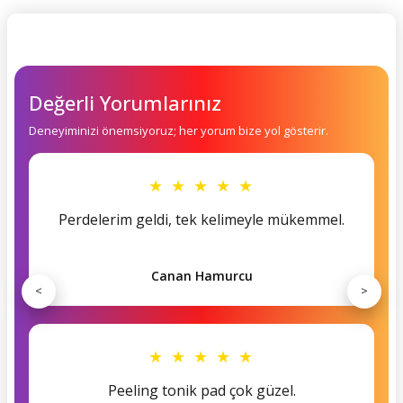
Değerli Yorumlarınız
Deneyiminizi önemsiyoruz; her yorum bize yol gösterir.
★ ★ ★ ★ ★
Perdelerim geldi, tek kelimeyle mükemmel.
Canan Hamurcu
<
>
★ ★ ★ ★ ★
Peeling tonik pad çok güzel.