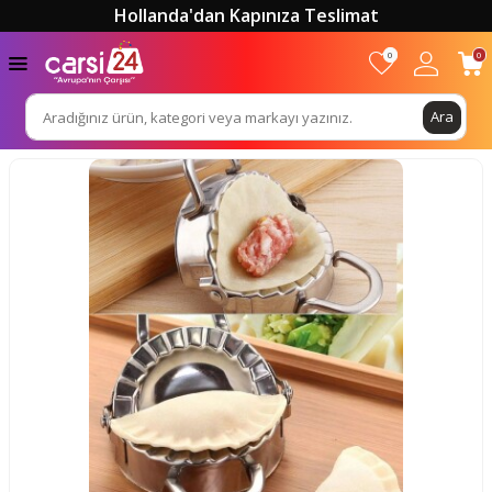
Hollanda'dan Kapınıza Teslimat
0
0
Ara