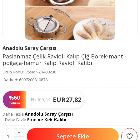
Anadolu Saray Çarşısı
Paslanmaz Çelik Ravioli Kalıp Çiğ Börek-mantı-
poğaça-hamur Kalıp Ravioli Kalıbı
Ürün Kodu:
755MNZ1480238
Barkod:
6097200810878
%
60
EUR
27,82
EUR
69,54
İndirim
Anadolu Saray Çarşısı
Daha Fazla
Fırın ve Kek Kalıbı
Daha Fazla
Sepete Ekle