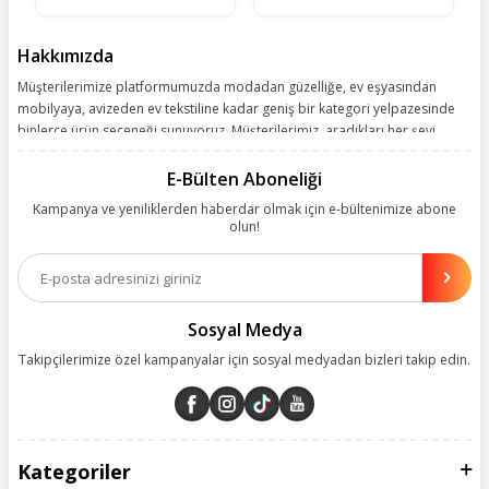
Hakkımızda
Müşterilerimize platformumuzda modadan güzelliğe, ev eşyasından
mobilyaya, avizeden ev tekstiline kadar geniş bir kategori yelpazesinde
binlerce ürün seçeneği sunuyoruz. Müşterilerimiz, aradıkları her şeyi
kolayca bularak kusursuz alışveriş deneyiminin keyfini çıkarıyor. Size
kolay, kusursuz ve keyifli bir alışveriş yolculuğu sunarken deneyiminize
E-Bülten Aboneliği
değer katmak için sürekli çalışıyoruz.
Kampanya ve yeniliklerden haberdar olmak için e-bültenimize abone
olun!
Aynı zamanda App uygulamımızı kullanan müşterilerimize özel indirim
olanakları sunuyoruz. Çalışmalarımızı müşterilerimizin memnuniyetini
esas alarak yürütüyoruz.
Sosyal Medya
Takipçilerimize özel kampanyalar için sosyal medyadan bizleri takip edin.
Kategoriler