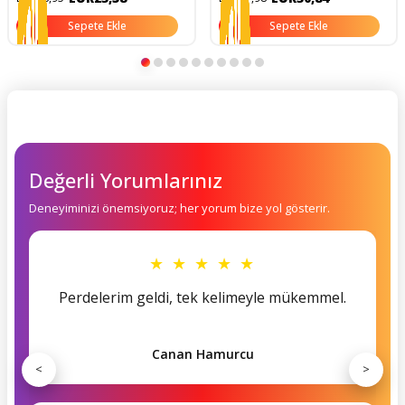
Sepete Ekle
Sepete Ekle
Değerli Yorumlarınız
Deneyiminizi önemsiyoruz; her yorum bize yol gösterir.
★ ★ ★ ★ ★
Perdelerim geldi, tek kelimeyle mükemmel.
Canan Hamurcu
<
>