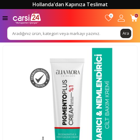
Hollanda'dan Kapınıza Teslimat
0
0
Ara