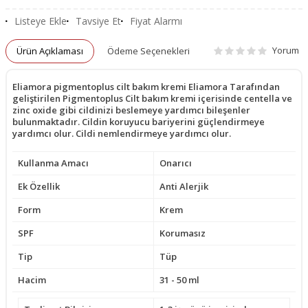
Listeye Ekle
Tavsiye Et
Fiyat Alarmı
Yorum
Ürün Açıklaması
Ödeme Seçenekleri
Eliamora pigmentoplus cilt bakım kremi Eliamora Tarafından
geliştirilen Pigmentoplus Cilt bakım kremi içerisinde centella ve
zinc oxide gibi cildinizi beslemeye yardımcı bileşenler
bulunmaktadır. Cildin koruyucu bariyerini güçlendirmeye
yardımcı olur. Cildi nemlendirmeye yardımcı olur.
Kullanma Amacı
Onarıcı
Ek Özellik
Anti Alerjik
Form
Krem
SPF
Korumasız
Tip
Tüp
Hacim
31 - 50 ml