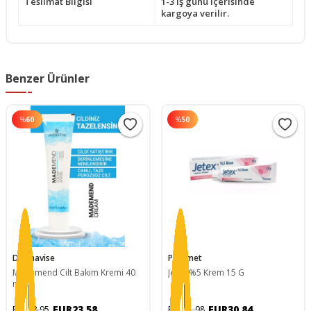
Teslimat Bilgisi
1-3 iş günü içerisinde
kargoya verilir.
Benzer Ürünler
%
60
%
50
Dermavise
Pharmet
Mademend Cilt Bakım Kremi 40
Jetex %5 Krem 15 G
ml
EUR23,58
EUR30,84
EUR58,95
EUR61,98