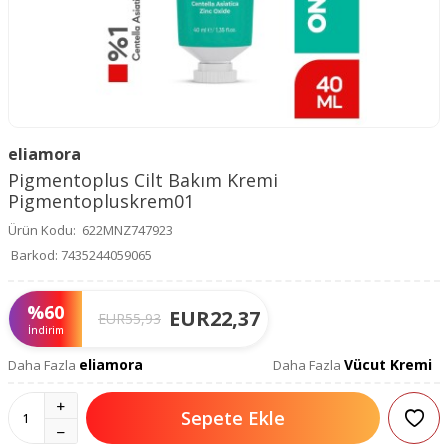
eliamora
Pigmentoplus Cilt Bakım Kremi
Pigmentopluskrem01
Ürün Kodu:
622MNZ747923
Barkod:
7435244059065
%
60
EUR
22,37
EUR
55,93
İndirim
eliamora
Vücut Kremi
Daha Fazla
Daha Fazla
Sepete Ekle