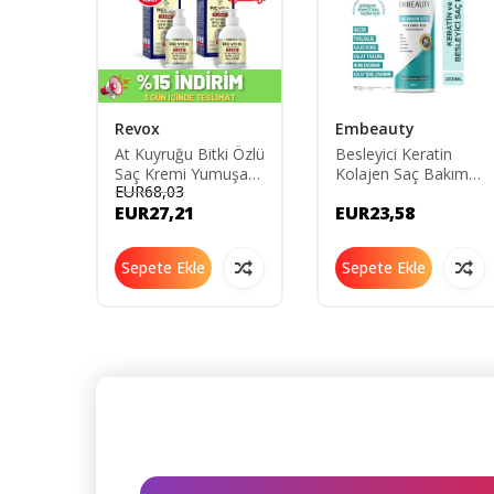
Revox
Embeauty
py
At Kuyruğu Bitki Özlü
Besleyici Keratin
dırıcı
Saç Kremi Yumuşak
Kolajen Saç Bakım
EUR68,03
Sıvı
Ve Kolay Taranan
Sütü 200 ML
EUR27,21
EUR23,58
l 2'li
Saçlar Için - 2'li Set -
250 ml 250 ml
RSK250ST
Sepete Ekle
Sepete Ekle