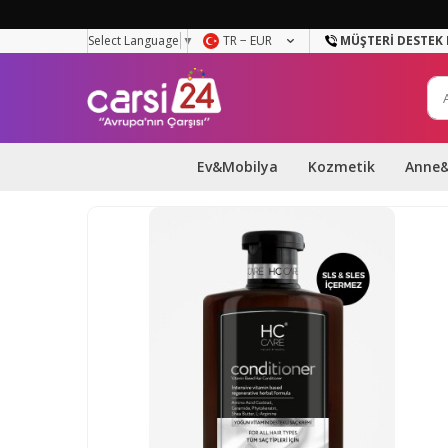
Select Language
▼
TR − EUR
MÜŞTERI DESTEK 
Ev&Mobilya
Kozmetik
Anne