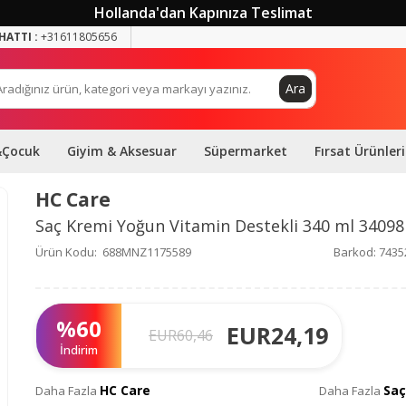
Hollanda'dan Kapınıza Teslimat
HATTI :
+31611805656
Ara
&Çocuk
Giyim & Aksesuar
Süpermarket
Fırsat Ürünleri
HC Care
Saç Kremi Yoğun Vitamin Destekli 340 ml 34098
Ürün Kodu:
688MNZ1175589
Barkod:
7435
%
60
EUR
24,19
EUR
60,46
İndirim
HC Care
Saç
Daha Fazla
Daha Fazla