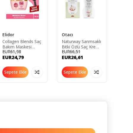
Elidor
Otacı
Urban
Collagen Blends Saç
Naturway Sarımsaklı
Expert
Bakım Maskesi
Bitki Özlü Saç Kremi
Kafei
EUR61,98
EUR66,51
EUR58
Moisture Boom
300 ml
Karşıt
EUR24,79
EUR26,61
EUR2
Yoğun Nem Terapisi
200ml-
160 Ml
Uzama
Sepete Ekle
Sepete Ekle
Sepe