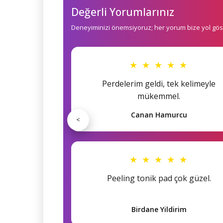
Değerli Yorumlarınız
Deneyiminizi önemsiyoruz; her yorum bize yol göst
★ ★ ★ ★ ★
Perdelerim geldi, tek kelimeyle
mükemmel.
Canan Hamurcu
<
★ ★ ★ ★ ★
Peeling tonik pad çok güzel.
Birdane Yildirim