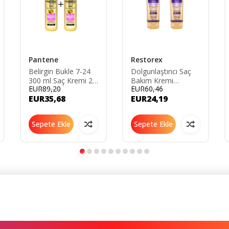
Pantene
Restorex
Belirgin Bukle 7-24
Dolgunlaştırıcı Saç
300 ml Saç Kremi 2
Bakım Kremi
EUR89,20
EUR60,46
Adet
Collagen & Biotin
EUR35,68
EUR24,19
250 Ml 2 Adet
Sepete Ekle
Sepete Ekle