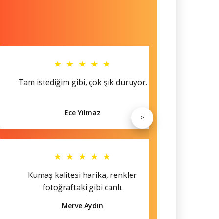
★ ★ ★ ★ ★
Tam istediğim gibi, çok şık duruyor.
Küçü
Ece Yılmaz
>
★ ★ ★ ★ ★
Kumaş kalitesi harika, renkler
Hem s
fotoğraftaki gibi canlı.
Merve Aydın