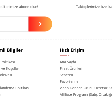
bültenimize abone olun!
Takipçilerimize özel k
li Bilgiler
Hızlı Erişim
k Politikası
Ana Sayfa
r ve Koşullar
Fırsat Ürünleri
olitikası
Sepetim
Favorilerim
landırma Politikası
Video Gönder, Ürünü Ücretsiz K
m
Affiliate Programı (Satış Ortaklığı