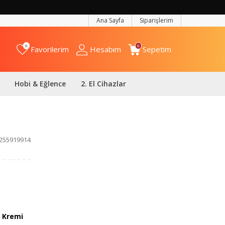
Ana Sayfa
Siparişlerim
0
0
Favorilerim
Hesabım
Sepetim
Hobi & Eğlence
2. El Cihazlar
255919914
 Kremi