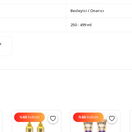
Besleyici / Onarıcı
250 - 499 ml
e
%
60
İndirim
%
60
İndirim