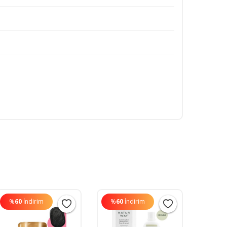
%
60
İndirim
%
60
İndirim
%
60