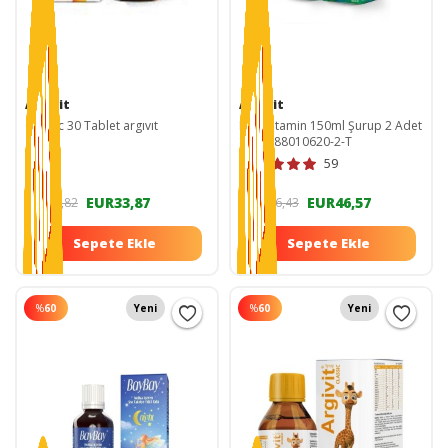
Argivit
Argivit
Classic 30 Tablet argıvıt
Multivitamin 150ml Şurup 2 Adet
8690088010620-2-T
59
EUR33,87
EUR46,57
EUR70,82
EUR116,43
Sepete Ekle
Sepete Ekle
%
60
Yeni
%
60
Yeni