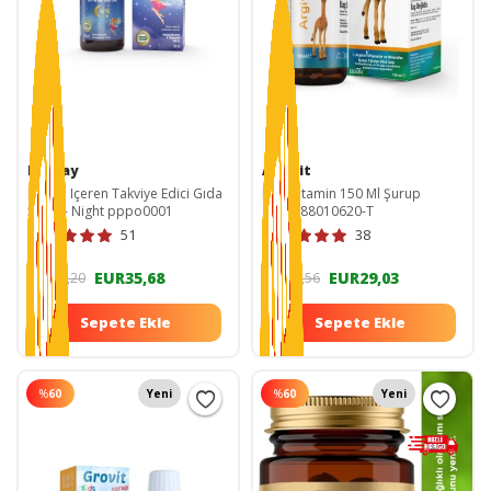
BayBay
Argivit
Melisa Içeren Takviye Edici Gıda
Multivitamin 150 Ml Şurup
50 Ml - Night pppo0001
8690088010620-T
51
38
EUR35,68
EUR29,03
EUR89,20
EUR72,56
Sepete Ekle
Sepete Ekle
%
60
Yeni
%
60
Yeni