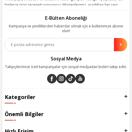
binlerce ürün seçeneği sunuyoruz. Müşterilerimiz, aradıkları her şeyi
kolayca bularak kusursuz alışveriş deneyiminin keyfini çıkarıyor. Size
kolay, kusursuz ve keyifli bir alışveriş yolculuğu sunarken deneyiminize
E-Bülten Aboneliği
değer katmak için sürekli çalışıyoruz.
Kampanya ve yeniliklerden haberdar olmak için e-bültenimize abone
olun!
Aynı zamanda App uygulamımızı kullanan müşterilerimize özel indirim
olanakları sunuyoruz. Çalışmalarımızı müşterilerimizin memnuniyetini
esas alarak yürütüyoruz.
Sosyal Medya
Takipçilerimize özel kampanyalar için sosyal medyadan bizleri takip edin.
Kategoriler
Önemli Bilgiler
Hızlı Erişim