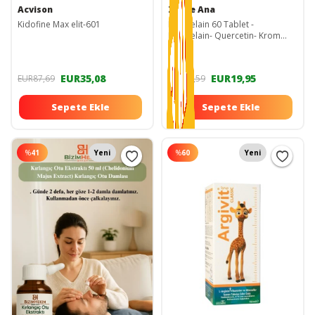
Acvison
Zühre Ana
Kidofine Max elit-601
Bromelain 60 Tablet -
Bromelain- Quercetin- Krom
Pikolinat ve C Vitamini 1250 Mg
EUR35,08
EUR19,95
EUR87,69
EUR75,59
Sepete Ekle
Sepete Ekle
%
41
Yeni
%
60
Yeni