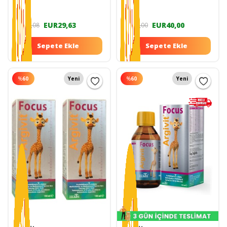
2 Kolajen Hyalüronik Asit
Vitamin C 8680512613145
EUR29,63
EUR40,00
EUR74,08
EUR80,00
Sepete Ekle
Sepete Ekle
%
60
Yeni
%
60
Yeni