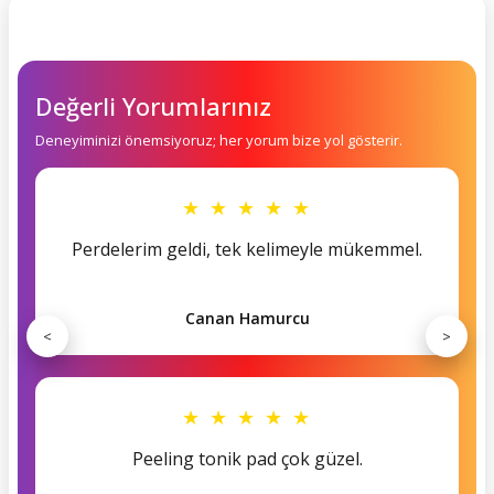
Değerli Yorumlarınız
Deneyiminizi önemsiyoruz; her yorum bize yol gösterir.
★ ★ ★ ★ ★
Perdelerim geldi, tek kelimeyle mükemmel.
Canan Hamurcu
<
>
★ ★ ★ ★ ★
Peeling tonik pad çok güzel.