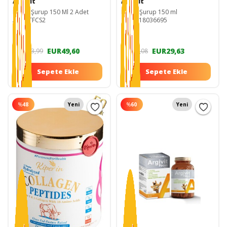
Argivit
Argivit
Focus Şurup 150 Ml 2 Adet
Focus Şurup 150 ml
ARGVTFCS2
8680618036695
EUR49,60
EUR29,63
EUR123,99
EUR74,08
Sepete Ekle
Sepete Ekle
%
48
Yeni
%
60
Yeni