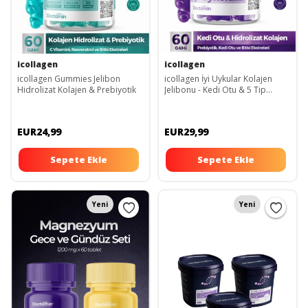
icollagen
icollagen
icollagen Gummies Jelibon
icollagen İyi Uykular Kolajen
Hidrolizat Kolajen & Prebiyotik
Jelibonu - Kedi Otu & 5 Tip
Kolajen
EUR24,99
EUR29,99
Sepete Ekle
Sepete Ekle
Yeni
Yeni