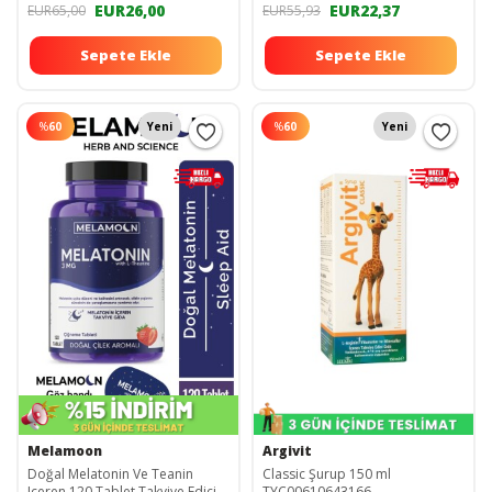
EUR26,00
EUR22,37
EUR65,00
EUR55,93
Sepete Ekle
Sepete Ekle
%
60
Yeni
%
60
Yeni
Melamoon
Argivit
Doğal Melatonin Ve Teanin
Classic Şurup 150 ml
Içeren 120 Tablet Takviye Edici
TYC00610643166