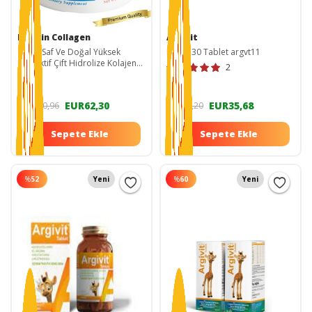
Kiperin Collagen
Argivit
%100 Saf Ve Doğal Yüksek
Focus 30 Tablet argvt11
Biyoaktif Çift Hidrolize Kolajen
2
Peptitler içeren Diyet
Takviyesi(50günlük) KC00001
EUR62,30
EUR35,68
EUR120,96
EUR89,20
Sepete Ekle
Sepete Ekle
%
52
Yeni
%
60
Yeni