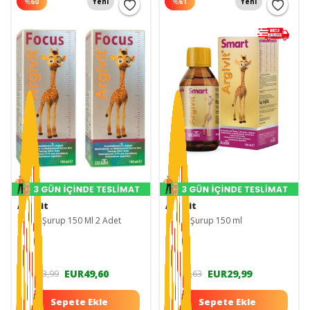
%
60
Yeni
%
61
Yeni
Argivit
Argivit
Focus Şurup 150 Ml 2 Adet
Smart Şurup 150 ml
EUR49,60
EUR29,99
EUR123,99
EUR77,63
Sepete Ekle
Sepete Ekle