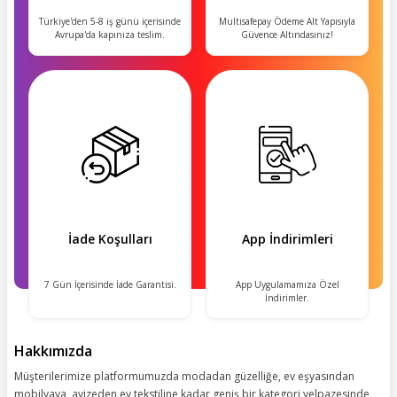
Türkiye'den 5-8 iş günü içerisinde
Multisafepay Ödeme Alt Yapısıyla
Avrupa'da kapınıza teslim.
Güvence Altındasınız!
İade Koşulları
App İndirimleri
7 Gün İçerisinde İade Garantisi.
App Uygulamamıza Özel
İndirimler.
Hakkımızda
Müşterilerimize platformumuzda modadan güzelliğe, ev eşyasından
mobilyaya, avizeden ev tekstiline kadar geniş bir kategori yelpazesinde