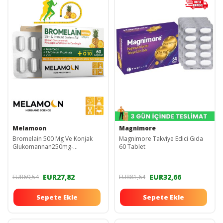
Melamoon
Magnimore
Bromelain 500 Mg Ve Konjak
Magnimore Takviye Edici Gıda
Glukomannan250mg-
60 Tablet
coenzim(KOENZİM) Q10-krom
Pikolinat 60 Kapsül
EUR27,82
EUR32,66
EUR69,54
EUR81,64
Sepete Ekle
Sepete Ekle