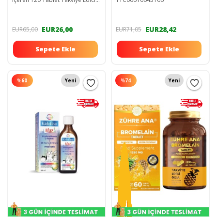
Gıda 3 Mg- Daha Kaliteli Ve
Stressiz Uyku
EUR26,00
EUR28,42
EUR65,00
EUR71,05
Sepete Ekle
Sepete Ekle
%
60
Yeni
%
74
Yeni