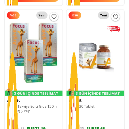
%
56
Yeni
%
56
Yeni
Argivit
Argivit
Focus Takviye Edici Gıda 150ml
Focus 30 Tablet
(3 Adet) Şurup
EUR73,19
EUR35,68
EUR164,83
EUR80,35