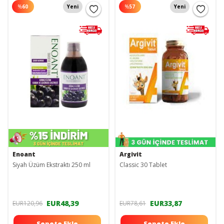
%
60
Yeni
%
57
Yeni
Enoant
Argivit
Siyah Üzüm Ekstraktı 250 ml
Classic 30 Tablet
EUR48,39
EUR33,87
EUR120,96
EUR78,61
Sepete Ekle
Sepete Ekle