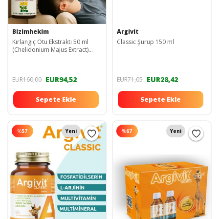
Bizimhekim
Argivit
Kırlangıç Otu Ekstraktı 50 ml
Classic Şurup 150 ml
(Chelidonium Majus Extract)
Kırlangıç Otu Damlası - Kırlangıç
Damlası
EUR94,52
EUR28,42
EUR160,00
EUR71,05
Sepete Ekle
Sepete Ekle
%
57
Yeni
%
67
Yeni