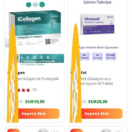
icollagen
Nutriful
icollagen Kolajen Ve Probiyotik
GlutaWell Glutatyon ve L-
Tablet
Glutamin İçeren 60 Tablet
71
EUR19,99
EUR30,00
EUR54,47
EUR60,00
Sepete Ekle
Sepete Ekle