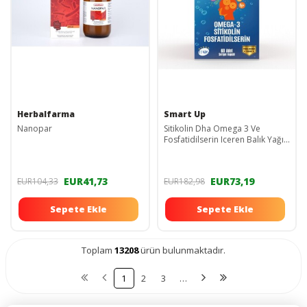
Herbalfarma
Smart Up
Nanopar
Sitikolin Dha Omega 3 Ve
Fosfatidilserin Iceren Balık Yağı
B12 ( 60 Kapsül )
EUR41,73
EUR73,19
EUR104,33
EUR182,98
Sepete Ekle
Sepete Ekle
Toplam
13208
ürün bulunmaktadır.
1
2
3
…