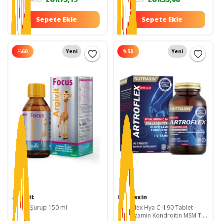
Sepete Ekle
Sepete Ekle
%
60
Yeni
%
50
Yeni
Argivit
Nutraxin
Focus Şurup 150 ml
Artroflex Hya C-II 90 Tablet -
Glukozamin Kondroitin MSM Tip