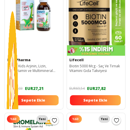
Ferr Pharma
Lifecell
Grovit Kids Arjinin, Lizin,
Biotin 5000 Mcg - Saç Ve Tırnak
Multivitamin ve Multimineral
Vitamini Gıda Takviyesi
İçeren Sıvı Takviye Edici Gıda
150ml 011858-10.11.20201
EUR27,21
EUR27,82
EUR68,03
EUR69,54
Sepete Ekle
Sepete Ekle
%
60
Yeni
%
60
Yeni