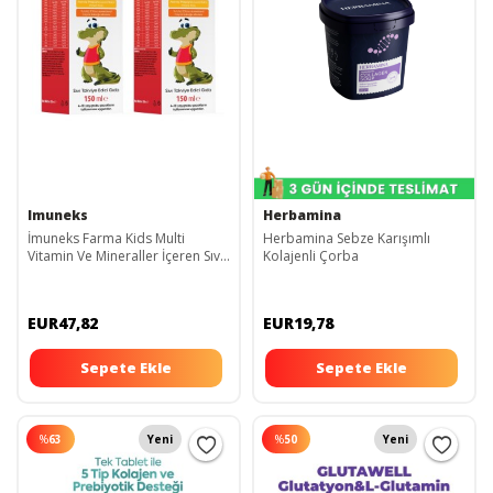
Imuneks
Herbamina
İmuneks Farma Kids Multi
Herbamina Sebze Karışımlı
Vitamin Ve Mineraller İçeren Sıvı
Kolajenli Çorba
Takviye Edici Gıda 150 ml x 2
Adet
EUR47,82
EUR19,78
Sepete Ekle
Sepete Ekle
%
63
Yeni
%
50
Yeni