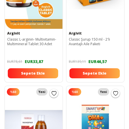
Argivit
Argivit
Classic L-arginin- Multivitamin-
Classic Şurup 150 ml - 2'li
Multimineral Tablet 30 Adet
Avantajlı Aile Paketi
EUR33,87
EUR46,57
EUR78,61
EUR139,11
Sepete Ekle
Sepete Ekle
%
60
Yeni
%
60
Yeni