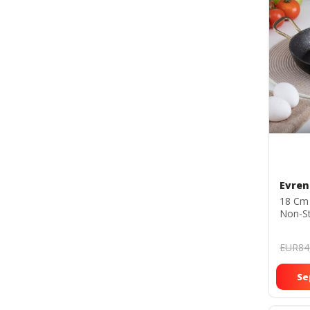
Evren
18 Cm 
Non-St
Tavası
EUR84
Se