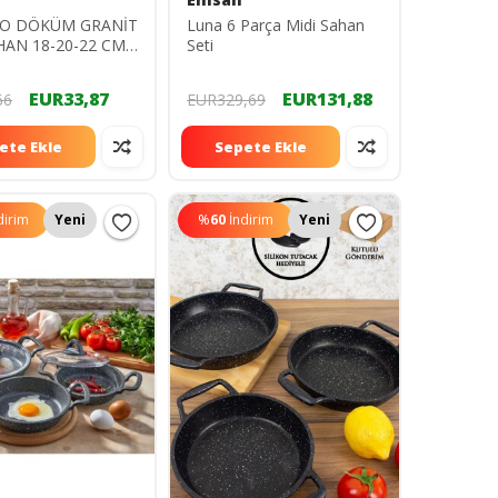
SO DÖKÜM GRANİT
Luna 6 Parça Midi Sahan
HAN 18-20-22 CM
Seti
EUR33,87
EUR131,88
66
EUR329,69
ete Ekle
Sepete Ekle
dirim
Yeni
%
60
İndirim
Yeni