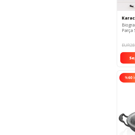
Karac
Biogra
Parça 
EUR28
Se
%
60
İ