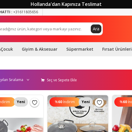
Hollanda'dan Kapınıza Teslimat
HATTI :
+31611805656
Ara
&Çocuk
Giyim & Aksesuar
Süpermarket
Fırsat Ürünleri
Seç ve Sepete Ekle
ndirim
Yeni
%
60
İndirim
Yeni
%
60
İn