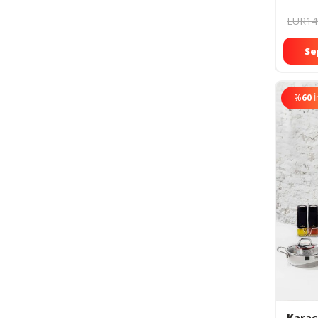
EUR14
Se
%
60
İ
Karac