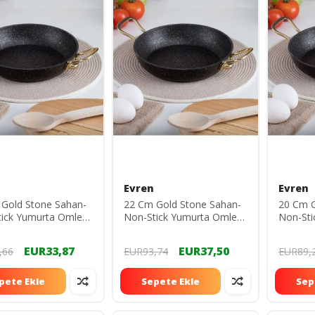
Evren
Evren
Gold Stone Sahan-
22 Cm Gold Stone Sahan-
20 Cm G
ick Yumurta Omlet
Non-Stick Yumurta Omlet
Non-Sti
 18 cm (Çelik Kulp)
Tavası 22 cm (Çelik Kulp)
Tavası 2
EUR33,87
EUR37,50
,66
EUR93,74
EUR89,
pete Ekle
Sepete Ekle
Sep