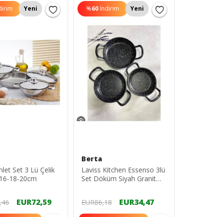
dirim
Yeni
%
60
İndirim
Yeni
n
Berta
let Set 3 Lü Çelik
Laviss Kitchen Essenso 3lü
 16-18-20cm
Set Döküm Siyah Granit
Sahan Tava Seti 18-20-22
Cm
EUR72,59
EUR34,47
,46
EUR86,18