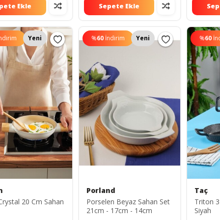
pete Ekle
Sepete Ekle
Sep
ndirim
Yeni
%
60
İndirim
Yeni
%
60
İn
n
Porland
Taç
Crystal 20 Cm Sahan
Porselen Beyaz Sahan Set
Triton 3
21cm - 17cm - 14cm
Siyah