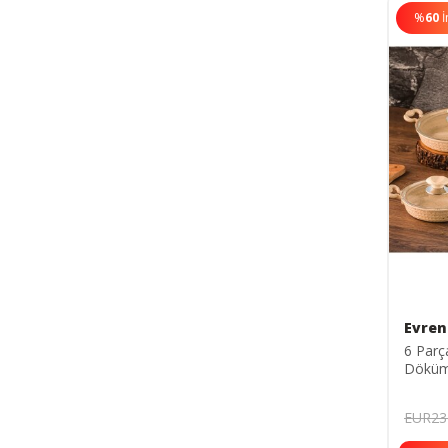
%
60
İ
Evren
6 Parç
Döküm 
22 Cm
Tavası 
EUR23