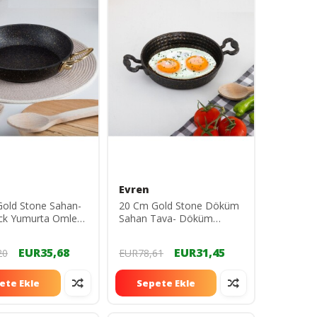
Evren
old Stone Sahan-
20 Cm Gold Stone Döküm
ck Yumurta Omlet
Sahan Tava- Döküm
0 cm (Çelik Kulp)
Yumurta Omlet Tavası 20
Cm
EUR35,68
EUR31,45
20
EUR78,61
ete Ekle
Sepete Ekle