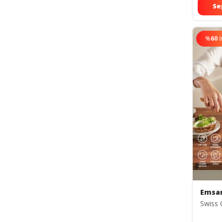
Se
%
60
İ
Emsa
Swiss 