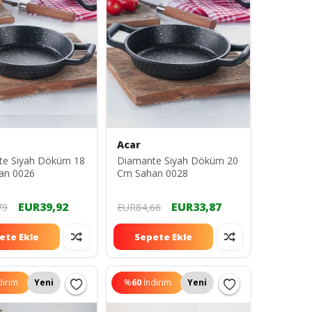
Acar
te Siyah Döküm 18
Diamante Siyah Döküm 20
an 0026
Cm Sahan 0028
EUR39,92
EUR33,87
79
EUR84,66
ete Ekle
Sepete Ekle
dirim
Yeni
%
60
İndirim
Yeni