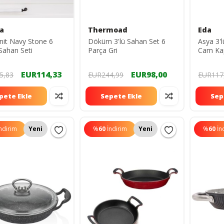
a
Thermoad
Eda
nit Navy Stone 6
Döküm 3'lü Sahan Set 6
Asya 3'l
Sahan Seti
Parça Gri
Cam Kap
EUR114,33
EUR98,00
5,83
EUR244,99
EUR117
pete Ekle
Sepete Ekle
Sep
ndirim
Yeni
%
60
İndirim
Yeni
%
60
İn