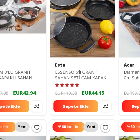
Esta
Acar
 3'LÜ GRANİT
ESSENSO 6'lı GRANİT
Diaman
KAPAKLI SAHAN
SAHAN SETİ CAM KAPAKLI
Cm Sah
18-20-22 CM )
DÖKÜM SİYAH 18-20-22
1
CM
EUR42,94
EUR44,15
7,35
EUR110,38
EUR99,
pete Ekle
Sepete Ekle
Sep
ndirim
Yeni
%
60
İndirim
Yeni
%
60
İn