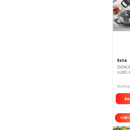
Esta
DÖKÜM
LÜKS 
SETİ (
EUR10
Se
%
60
İ