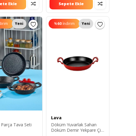
ete Ekle
Sepete Ekle
dirim
Yeni
%
60
İndirim
Yeni
Lava
 Parça Tava Seti
Döküm Yuvarlak Sahan
Döküm Demir Yekpare Çift
Kulplu Çap(Ø)16cm.