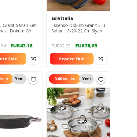
Esivitalia
ü Granit Sahan Seti
Essenso Döküm Granit 3'lü
aklı Döküm Gri
Sahan 18-20-22 Cm Siyah
EUR47,18
EUR36,89
,94
EUR92,23
ete Ekle
Sepete Ekle
dirim
Yeni
%
60
İndirim
Yeni