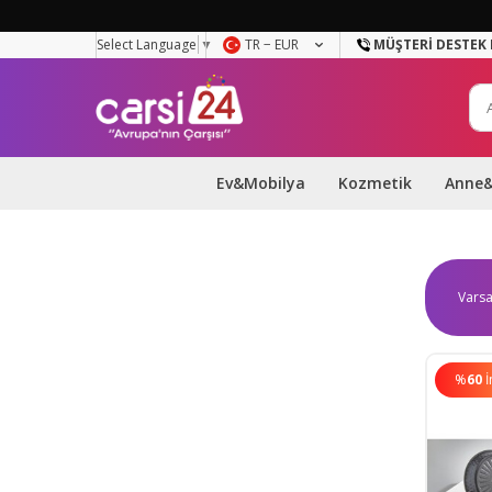
Select Language
▼
TR − EUR
MÜŞTERI DESTEK 
Ev&Mobilya
Kozmetik
Anne
%
60
İ