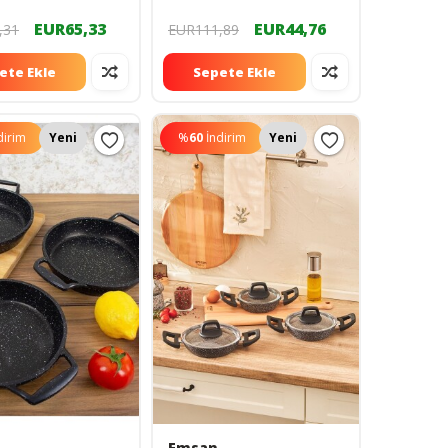
EUR65,33
EUR44,76
,31
EUR111,89
ete Ekle
Sepete Ekle
dirim
Yeni
%
60
İndirim
Yeni
Emsan