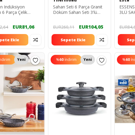
n Indüksiyon
Sahan Seti 6 Parça Granit
ESSEN
ı 6 Parça Çelik
Döküm Sahan Seti 3'lü
3LÜ SA
Set
Granit Tava Seti Vizon
SİYAH
EUR81,06
EUR104,05
2,64
EUR260,11
EUR84,
pete Ekle
Sepete Ekle
Sep
ndirim
Yeni
%
60
İndirim
Yeni
%
60
İn