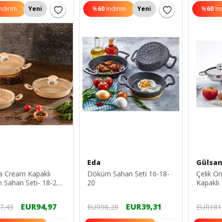
ndirim
Yeni
%
60
İndirim
Yeni
%
60
İn
Eda
Gülsa
a Cream Kapaklı
Döküm Sahan Seti 16-18-
Çelik Om
Sahan Seti- 18-20-
20
Kapaklı
 Yumurta Omlet
3'lü Set
EUR94,97
EUR39,31
7,43
EUR98,28
EUR181