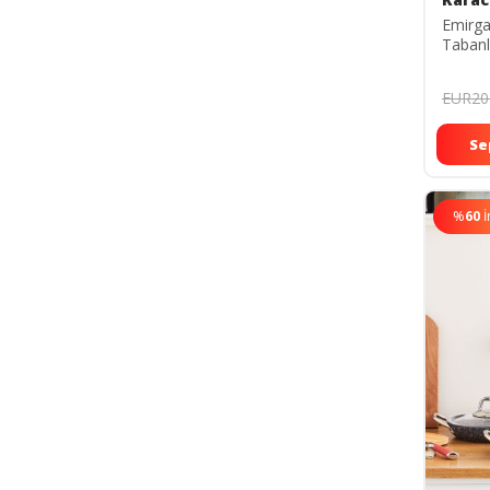
Emirga
Tabanl
Sahan 
EUR20
Se
%
60
İ