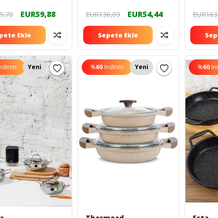
EUR59,88
EUR54,44
9,70
EUR136,09
EUR163
pete Ekle
Sepete Ekle
Sep
ndirim
Yeni
%
60
İndirim
Yeni
%
60
İn
a
Thermoad
Esta