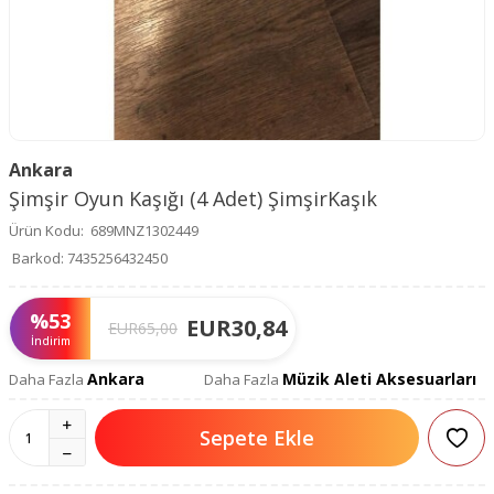
Ankara
Şimşir Oyun Kaşığı (4 Adet) ŞimşirKaşık
Ürün Kodu:
689MNZ1302449
Barkod:
7435256432450
%
53
EUR
30,84
EUR
65,00
İndirim
Ankara
Müzik Aleti Aksesuarları
Daha Fazla
Daha Fazla
Sepete Ekle