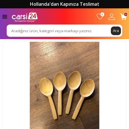
Hollanda'dan Kapınıza Teslimat
0
0
Ara