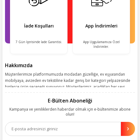
İade Koşulları
App İndirimleri
7 Gün İçerisinde İade Garantisi.
App Uygulamamıza Özel
İndirimler.
Hakkımızda
Müşterilerimize platformumuzda modadan güzelliğe, ev eşyasından
mobilyaya, avizeden ev tekstiline kadar geniş bir kategori yelpazesinde
binlerce ürün seçeneği sunuyoruz. Müşterilerimiz, aradıkları her şeyi
kolayca bularak kusursuz alışveriş deneyiminin keyfini çıkarıyor. Size
kolay, kusursuz ve keyifli bir alışveriş yolculuğu sunarken deneyiminize
E-Bülten Aboneliği
değer katmak için sürekli çalışıyoruz.
Kampanya ve yeniliklerden haberdar olmak için e-bültenimize abone
olun!
Aynı zamanda App uygulamımızı kullanan müşterilerimize özel indirim
olanakları sunuyoruz. Çalışmalarımızı müşterilerimizin memnuniyetini
esas alarak yürütüyoruz.