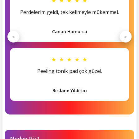
★ ★ ★ ★ ★
Perdelerim geldi, tek kelimeyle mükemmel.
Canan Hamurcu
<
>
★ ★ ★ ★ ★
Peeling tonik pad çok güzel.
Birdane Yildirim
Neden Biz?