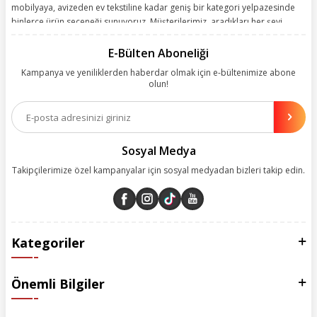
mobilyaya, avizeden ev tekstiline kadar geniş bir kategori yelpazesinde
binlerce ürün seçeneği sunuyoruz. Müşterilerimiz, aradıkları her şeyi
kolayca bularak kusursuz alışveriş deneyiminin keyfini çıkarıyor. Size
kolay, kusursuz ve keyifli bir alışveriş yolculuğu sunarken deneyiminize
E-Bülten Aboneliği
değer katmak için sürekli çalışıyoruz.
Kampanya ve yeniliklerden haberdar olmak için e-bültenimize abone
olun!
Aynı zamanda App uygulamımızı kullanan müşterilerimize özel indirim
olanakları sunuyoruz. Çalışmalarımızı müşterilerimizin memnuniyetini
esas alarak yürütüyoruz.
Sosyal Medya
Takipçilerimize özel kampanyalar için sosyal medyadan bizleri takip edin.
Kategoriler
Önemli Bilgiler