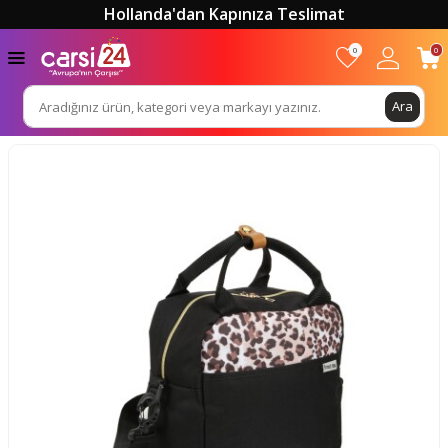
Hollanda'dan Kapınıza Teslimat
0
0
Ara