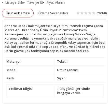
Listeye Ekle
Tavsiye Et
Fiyat Alarmı
Yorum
Ürün Açıklaması
Ödeme Seçenekleri
Anne ve Bebek Bakım Çantası / Isı yalıtımlı Yemek Taşıma Çanta
Marka Adı: Brandbaby Ürün Boyut: 25cm*23cm*15cm
Kanserojensiz silinebilir sıvı geçirmez kumaş Sıcak - Soğuk
Koruma özelliği ile yemek sıcak ve soğuk muhafaza edilebilir.
Kolay açılabilen fermuar ağız Ortopedik kolay taşınması için özel
askı kol Termal oda File cep Cep telefonu ve cüzdan için özel cep
Derin gövde Çok fonksiyonlu cep Islak mendil özel cep
Materyal
Tekstil
Model
Omuz Çantası
Renk
Siyah
Teslimat Bilgisi
1-3 iş günü içerisinde
kargoya verilir.