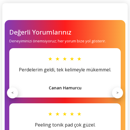
Değerli Yorumlarınız
Deneyiminizi önemsiyoruz; her yorum bize yol gösterir.
★ ★ ★ ★ ★
Perdelerim geldi, tek kelimeyle mükemmel.
Canan Hamurcu
<
>
★ ★ ★ ★ ★
Peeling tonik pad çok güzel.