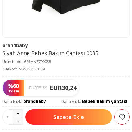
brandbaby
Siyah Anne Bebek Bakım Çantası 0035
Ürün Kodu:
625MNZ799058
Barkod:
7435253530579
%
60
EUR
30,24
EUR
75,59
İndirim
brandbaby
Bebek Bakım Çantası
Daha Fazla
Daha Fazla
Sepete Ekle