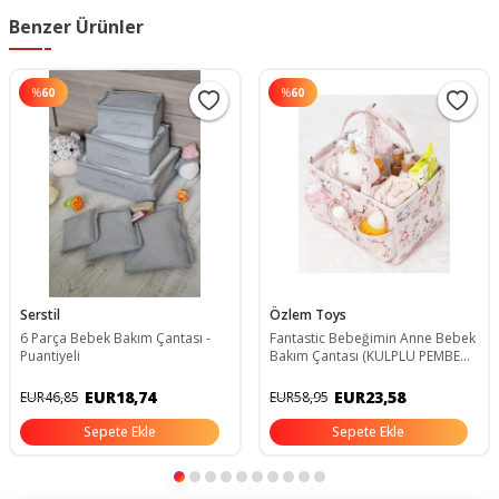
Benzer Ürünler
%
60
%
60
Serstil
Özlem Toys
6 Parça Bebek Bakım Çantası -
Fantastic Bebeğimin Anne Bebek
Puantiyeli
Bakım Çantası (KULPLU PEMBE
RENK)
EUR18,74
EUR23,58
EUR46,85
EUR58,95
Sepete Ekle
Sepete Ekle