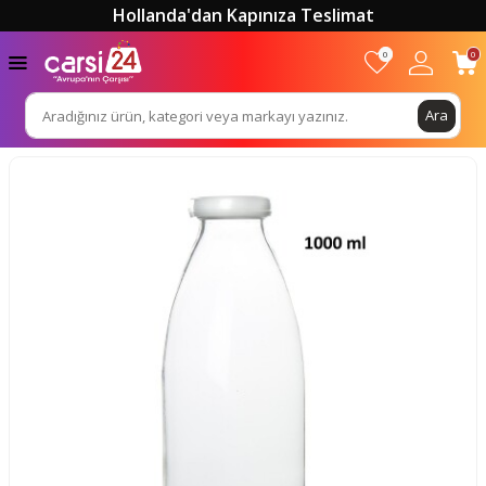
Hollanda'dan Kapınıza Teslimat
0
0
Ara