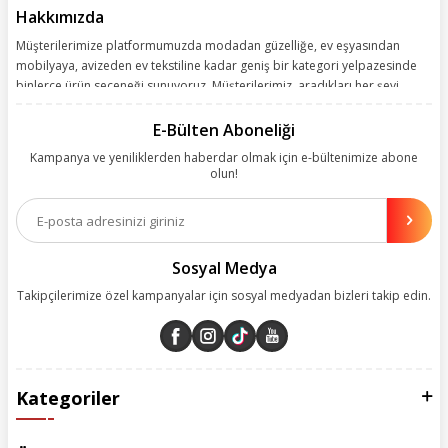
Hakkımızda
Müşterilerimize platformumuzda modadan güzelliğe, ev eşyasından
mobilyaya, avizeden ev tekstiline kadar geniş bir kategori yelpazesinde
binlerce ürün seçeneği sunuyoruz. Müşterilerimiz, aradıkları her şeyi
kolayca bularak kusursuz alışveriş deneyiminin keyfini çıkarıyor. Size
kolay, kusursuz ve keyifli bir alışveriş yolculuğu sunarken deneyiminize
E-Bülten Aboneliği
değer katmak için sürekli çalışıyoruz.
Kampanya ve yeniliklerden haberdar olmak için e-bültenimize abone
olun!
Aynı zamanda App uygulamımızı kullanan müşterilerimize özel indirim
olanakları sunuyoruz. Çalışmalarımızı müşterilerimizin memnuniyetini
esas alarak yürütüyoruz.
Sosyal Medya
Takipçilerimize özel kampanyalar için sosyal medyadan bizleri takip edin.
Kategoriler