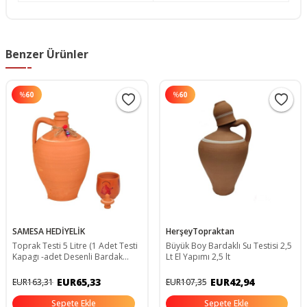
Benzer Ürünler
%
60
%
60
SAMESA HEDİYELİK
HerşeyTopraktan
Toprak Testi 5 Litre (1 Adet Testi
Büyük Boy Bardaklı Su Testisi 2,5
Kapagı -adet Desenli Bardak
Lt El Yapımı 2,5 lt
Hediyedir ) 041
EUR65,33
EUR42,94
EUR163,31
EUR107,35
Sepete Ekle
Sepete Ekle