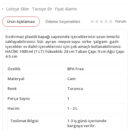
Listeye Ekle
Tavsiye Et
Fiyat Alarmı
Yorum
Ürün Açıklaması
Ödeme Seçenekleri
Sızdırmaz plastik kapağı sayesinde içeceklerinizi uzun ömürlü
saklayabilirsiniz. Süt- ayran- meyve suyu- sirke- şalgam- gazlı
içecekler vs dahil içecekleriniz için çok amaçlı kullanabilirsiniz.
HACİM: 1000 ml (1 LT) Yükseklik: 24 cm Taban Çapı: 9 cm Ağız Çapı:
4-5 cm
Özellik
BPA Free
Materyal
Cam
Renk
Turuncu
Parça Sayısı
1
Hacim
1 - 2 L
Teslimat Bilgisi
1-3 iş günü içerisinde
kargoya verilir.