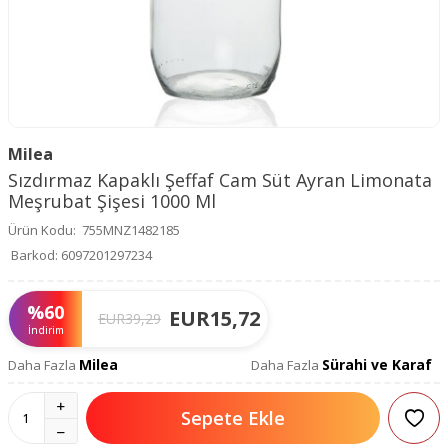
Milea
Sızdırmaz Kapaklı Şeffaf Cam Süt Ayran Limonata
Meşrubat Şişesi 1000 Ml
Ürün Kodu:
755MNZ1482185
Barkod:
6097201297234
%
60
EUR
15,72
EUR
39,29
İndirim
Milea
Sürahi ve Karaf
Daha Fazla
Daha Fazla
Sepete Ekle