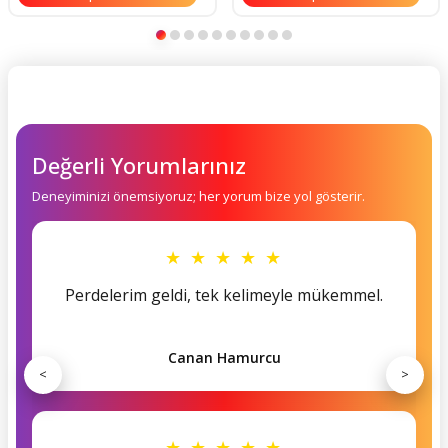
Değerli Yorumlarınız
Deneyiminizi önemsiyoruz; her yorum bize yol gösterir.
★ ★ ★ ★ ★
Perdelerim geldi, tek kelimeyle mükemmel.
Canan Hamurcu
<
>
★ ★ ★ ★ ★