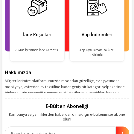
İade Koşulları
App İndirimleri
7 Gün İçerisinde İade Garantisi.
App Uygulamamıza Özel
İndirimler.
Hakkımızda
Müşterilerimize platformumuzda modadan güzelliğe, ev eşyasından
mobilyaya, avizeden ev tekstiline kadar geniş bir kategori yelpazesinde
binlerce ürün seçeneği sunuyoruz. Müşterilerimiz, aradıkları her şeyi
kolayca bularak kusursuz alışveriş deneyiminin keyfini çıkarıyor. Size
kolay, kusursuz ve keyifli bir alışveriş yolculuğu sunarken deneyiminize
E-Bülten Aboneliği
değer katmak için sürekli çalışıyoruz.
Kampanya ve yeniliklerden haberdar olmak için e-bültenimize abone
olun!
Aynı zamanda App uygulamımızı kullanan müşterilerimize özel indirim
olanakları sunuyoruz. Çalışmalarımızı müşterilerimizin memnuniyetini