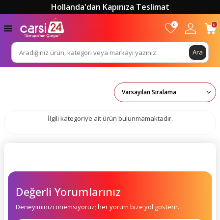
Hollanda'dan Kapınıza Teslimat
0
0
Ara
İlgili kategoriye ait ürün bulunmamaktadır.
Değerli Yorumlarınız
Deneyiminizi önemsiyoruz; her yorum bize yol gösterir.