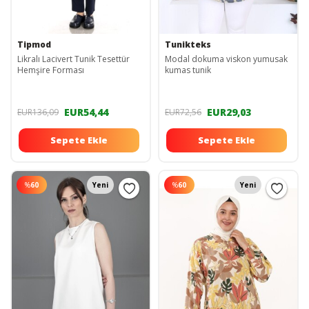
Tipmod
Tunikteks
Likralı Lacivert Tunik Tesettür
Modal dokuma viskon yumusak
Hemşire Forması
kumas tunik
EUR54,44
EUR29,03
EUR136,09
EUR72,56
Sepete Ekle
Sepete Ekle
%
60
Yeni
%
60
Yeni