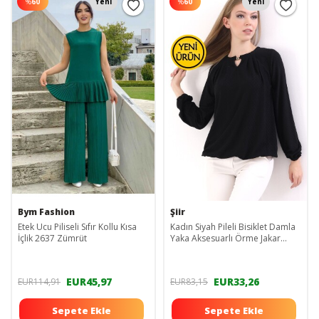
%
60
Yeni
%
60
Yeni
Bym Fashion
Şiir
Etek Ucu Piliseli Sıfır Kollu Kısa
Kadın Siyah Pileli Bisiklet Damla
İçlik 2637 Zümrüt
Yaka Aksesuarlı Örme Jakar
Esnek Penye Uzun Kol
Bluz&Tesettür Bluz
EUR45,97
EUR33,26
EUR114,91
EUR83,15
Sepete Ekle
Sepete Ekle