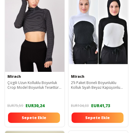
Mirach
Mirach
Çizgili Uzun Kolluklu Boyunluk
2’li Paket Boneli Boyunluklu
Crop Model Boyunluk Tesettür
Kolluk Siyah Beyaz Kapüşonlu
Boyunluk Siyah Beyaz Penye
Boyunluk Bere Sporcu Tesettür
Bone
EUR30,24
EUR41,73
EUR75,59
EUR104,33
Sepete Ekle
Sepete Ekle