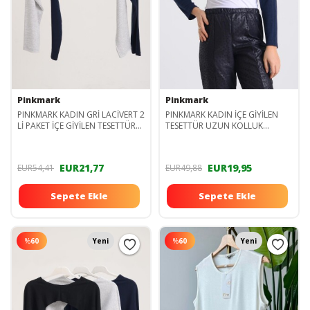
Pinkmark
Pinkmark
PINKMARK KADIN GRİ LACİVERT 2
PINKMARK KADIN İÇE GİYİLEN
Lİ PAKET İÇE GİYİLEN TESETTÜR
TESETTÜR UZUN KOLLUK
BOLERO KOLLUK MCPMBL26010
BOLERO PMBL25545
EUR21,77
EUR19,95
EUR54,41
EUR49,88
Sepete Ekle
Sepete Ekle
%
60
Yeni
%
60
Yeni