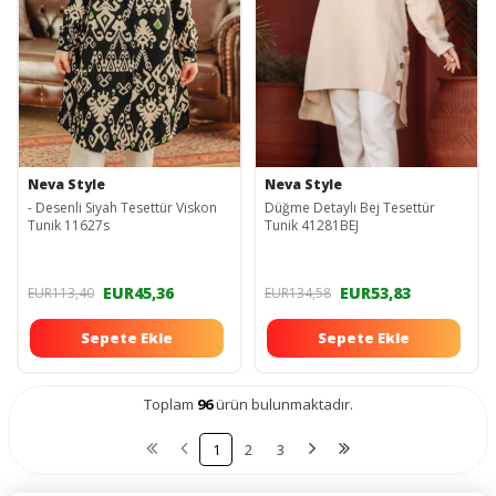
Neva Style
Neva Style
- Desenli Siyah Tesettür Viskon
Düğme Detaylı Bej Tesettür
Tunik 11627s
Tunik 41281BEJ
EUR45,36
EUR53,83
EUR113,40
EUR134,58
Sepete Ekle
Sepete Ekle
Toplam
96
ürün bulunmaktadır.
1
2
3