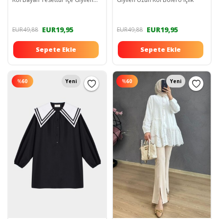
Bolero
EUR19,95
EUR19,95
EUR49,88
EUR49,88
Sepete Ekle
Sepete Ekle
%
60
Yeni
%
60
Yeni