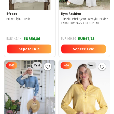
Efraze
Bym Fashion
Piliseli İçlik Tunik
Piliseli Fırfırlı Şerit Detaylı Bisiklet
Yaka Bluz 2627 Gül Kurusu
EUR56,86
EUR67,75
EUR142,14
EUR169,36
Sepete Ekle
Sepete Ekle
%
60
Yeni
%
60
Yeni