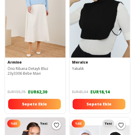
Armine
Meralce
Önü Ribana Detaylı Bluz
Yakalık
23y3306 Bebe Mavi
EUR62,30
EUR18,14
EUR155,75
EUR45,34
Sepete Ekle
Sepete Ekle
%
60
Yeni
%
60
Yeni