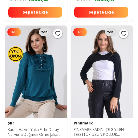
Sepete Ekle
Sepete Ekle
%
60
Yeni
%
60
Yeni
Şiir
Pinkmark
Kadın Hakim Yaka Fırfır Detay
PINKMARK KADIN İÇE GİYİLEN
Nervürlü Düğmeli Örme Jakar
TESETTÜR UZUN KOLLUK