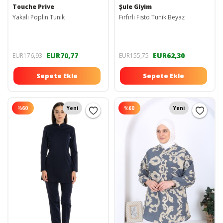
Touche Prive
Şule Giyim
Yakalı Poplin Tunik
Fırfırlı Fisto Tunik Beyaz
EUR70,77
EUR62,30
EUR176,93
EUR155,75
Sepete Ekle
Sepete Ekle
%
60
Yeni
%
60
Yeni