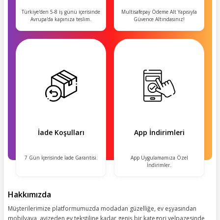
Türkiye'den 5-8 iş günü içerisinde
Multisafepay Ödeme Alt Yapısıyla
Avrupa'da kapınıza teslim.
Güvence Altındasınız!
İade Koşulları
App İndirimleri
7 Gün İçerisinde İade Garantisi.
App Uygulamamıza Özel
İndirimler.
Hakkımızda
Müşterilerimize platformumuzda modadan güzelliğe, ev eşyasından
mobilyaya, avizeden ev tekstiline kadar geniş bir kategori yelpazesinde