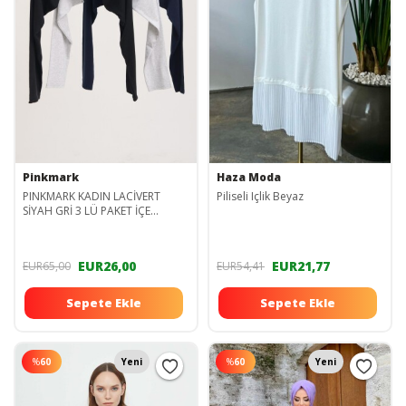
Pinkmark
Haza Moda
PINKMARK KADIN LACİVERT
Piliseli Içlik Beyaz
SİYAH GRİ 3 LÜ PAKET İÇE
GİYİLEN TESETTÜR BOLERO
KOLLUK MCPMBL26001
EUR26,00
EUR21,77
EUR65,00
EUR54,41
Sepete Ekle
Sepete Ekle
%
60
Yeni
%
60
Yeni