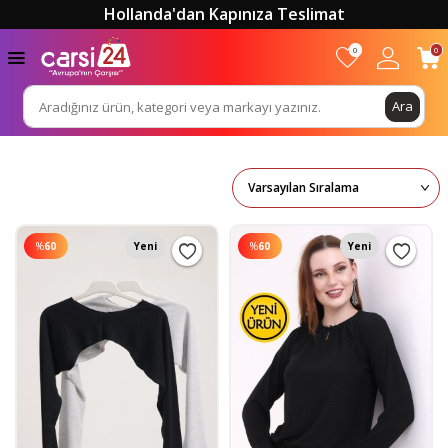
Hollanda'dan Kapınıza Teslimat
0
0
Ara
%
60
Yeni
%
60
Yeni