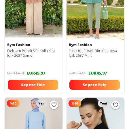
Bym Fashion
Bym Fashion
Etek Ucu Piliseli Sıfır Kollu Kısa
Etek Ucu Piliseli Sıfır Kollu Kısa
İçlik 2637 Somon
İçlik 2637 Mint
EUR45,97
EUR45,97
EUR114,91
EUR114,91
Sepete Ekle
Sepete Ekle
%
60
Yeni
%
60
Yeni