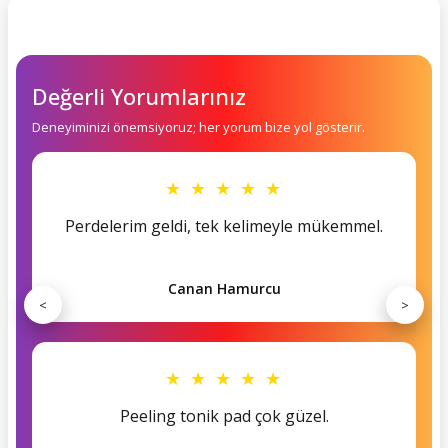
Değerli Yorumlarınız
Deneyiminizi önemsiyoruz; her yorum bize yol gösterir.
★ ★ ★ ★ ★
Perdelerim geldi, tek kelimeyle mükemmel.
Canan Hamurcu
<
>
★ ★ ★ ★ ★
Peeling tonik pad çok güzel.