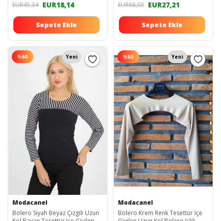
EUR18,14
EUR27,21
EUR45,34
EUR68,03
Sepete Ekle
Sepete Ekle
%
60
Yeni
%
60
Yeni
Modacanel
Modacanel
Bolero Siyah Beyaz Çizgili Uzun
Bolero Krem Renk Tesettür Içe
Kol Bayan Tesettür Içe Giyilen
Giyilen Uzun Kol Bolero Içlik