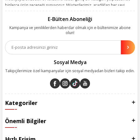
binlerce ürün seçeneği sunuyoruz. Müşterilerimiz, aradıkları her şeyi
kolayca bularak kusursuz alışveriş deneyiminin keyfini çıkarıyor. Size
kolay, kusursuz ve keyifli bir alışveriş yolculuğu sunarken deneyiminize
E-Bülten Aboneliği
değer katmak için sürekli çalışıyoruz.
Kampanya ve yeniliklerden haberdar olmak için e-bültenimize abone
olun!
Aynı zamanda App uygulamımızı kullanan müşterilerimize özel indirim
olanakları sunuyoruz. Çalışmalarımızı müşterilerimizin memnuniyetini
esas alarak yürütüyoruz.
Sosyal Medya
Takipçilerimize özel kampanyalar için sosyal medyadan bizleri takip edin.
Kategoriler
Önemli Bilgiler
Hızlı Erişim