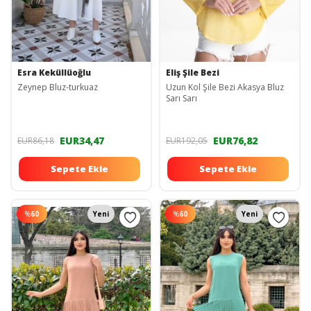
Esra Keküllüoğlu
Eliş Şile Bezi
Zeynep Bluz-turkuaz
Uzun Kol Şile Bezi Akasya Bluz
Sarı Sarı
EUR34,47
EUR76,82
EUR86,18
EUR192,05
Sepete Ekle
Sepete Ekle
%
60
Yeni
%
60
Yeni