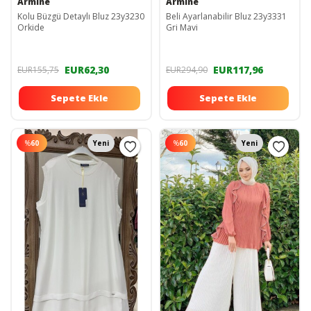
Armine
Armine
Kolu Büzgü Detaylı Bluz 23y3230
Beli Ayarlanabilir Bluz 23y3331
Orkide
Gri Mavi
EUR62,30
EUR117,96
EUR155,75
EUR294,90
Sepete Ekle
Sepete Ekle
%
60
Yeni
%
60
Yeni