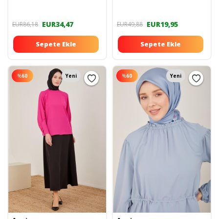
Esnek Penye Uzun Kol Bluz &
BOLERO PMBL25545
Tesettür Bluz
EUR34,47
EUR19,95
EUR86,18
EUR49,88
Sepete Ekle
Sepete Ekle
%
60
Yeni
%
60
Yeni