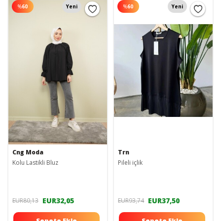
%
60
Yeni
%
60
Yeni
Cng Moda
Trn
Kolu Lastikli Bluz
Pileli içlik
EUR32,05
EUR37,50
EUR80,13
EUR93,74
Sepete Ekle
Sepete Ekle