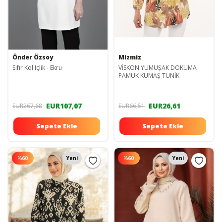
Önder Özsoy
Mizmiz
Sıfır Kol Içlik - Ekru
VİSKON YUMUŞAK DOKUMA
PAMUK KUMAŞ TUNİK
EUR107,07
EUR26,61
EUR267,68
EUR66,51
Sepete Ekle
Sepete Ekle
%
60
Yeni
%
60
Yeni