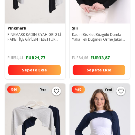
Pinkmark
Şiir
PINKMARK KADIN SİYAH GRİ 2 Lİ
Kadın Bisiklet Büzgülü Damla
PAKET İÇE GİYİLEN TESETTÜR
Yaka Tek Düğmeli Örme Jakar
BOLERO KOLLUK MCPMBL26009
Esnek Penye Uzun Kol Bluz &
Tesettür Bluz
EUR21,77
EUR33,87
EUR54,41
EUR84,66
Sepete Ekle
Sepete Ekle
%
60
Yeni
%
60
Yeni