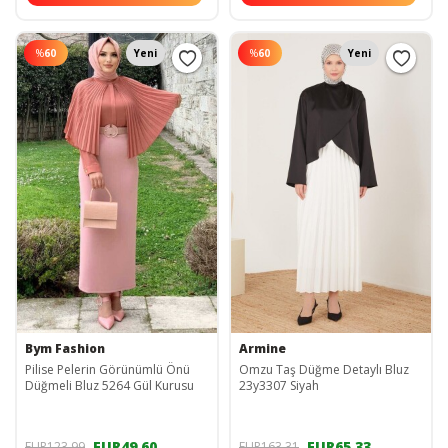
%
60
Yeni
%
60
Yeni
Bym Fashion
Armine
Pilise Pelerin Görünümlü Önü
Omzu Taş Düğme Detaylı Bluz
Düğmeli Bluz 5264 Gül Kurusu
23y3307 Siyah
EUR49,60
EUR65,33
EUR123,99
EUR163,31