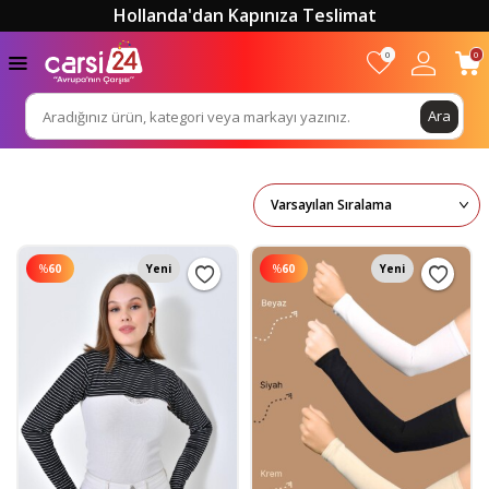
Hollanda'dan Kapınıza Teslimat
0
0
Ara
%
60
Yeni
%
60
Yeni