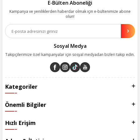
kolay, kusursuz ve keyifli bir alışveriş yolculuğu sunarken deneyiminize
E-Bülten Aboneliği
değer katmak için sürekli çalışıyoruz.
Kampanya ve yeniliklerden haberdar olmak için e-bültenimize abone
olun!
Aynı zamanda App uygulamımızı kullanan müşterilerimize özel indirim
olanakları sunuyoruz. Çalışmalarımızı müşterilerimizin memnuniyetini
esas alarak yürütüyoruz.
Sosyal Medya
Takipçilerimize özel kampanyalar için sosyal medyadan bizleri takip edin.
Kategoriler
Önemli Bilgiler
Hızlı Erişim