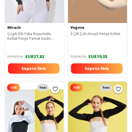
Mirach
Vegove
Çizgili Dik Yaka Boyunluklu
3 Çift Çok Amaçlı Penye Kolluk
Kolluk Penye Pamuk Kadın
Tesettür Boyunluk Siyah Beyaz
EUR27,82
EUR19,35
EUR69,54
EUR48,36
Sepete Ekle
Sepete Ekle
%
60
Yeni
%
60
Yeni