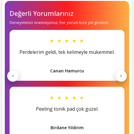
Değerli Yorumlarınız
Deneyiminizi önemsiyoruz; her yorum bize yol gösterir.
★ ★ ★ ★ ★
Perdelerim geldi, tek kelimeyle mükemmel.
Canan Hamurcu
<
>
★ ★ ★ ★ ★
Peeling tonik pad çok güzel.
Birdane Yildirim