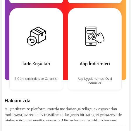
İade Koşulları
App İndirimleri
7 Gün İçerisinde İade Garantisi.
App Uygulamamıza Özel
İndirimler.
Hakkımızda
Müşterilerimize platformumuzda modadan güzelliğe, ev eşyasından
mobilyaya, avizeden ev tekstiline kadar geniş bir kategori yelpazesinde
binlerce ürün seçeneği sunuyoruz. Müşterilerimiz, aradıkları her şeyi
kolayca bularak kusursuz alışveriş deneyiminin keyfini çıkarıyor. Size