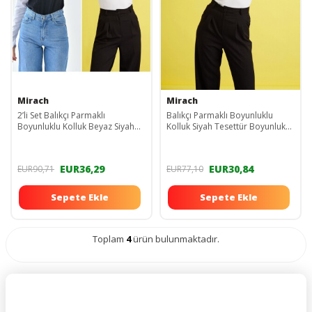
Mirach
Mirach
2’li Set Balıkçı Parmaklı
Balıkçı Parmaklı Boyunluklu
Boyunluklu Kolluk Beyaz Siyah
Kolluk Siyah Tesettür Boyunluk
Tesettür Boyunluk Uzun Kollu
Uzun Kollu Boyunluk Body Bluz
Boyunluk bolero
Bolero
EUR36,29
EUR30,84
EUR90,71
EUR77,10
Sepete Ekle
Sepete Ekle
Toplam
4
ürün bulunmaktadır.