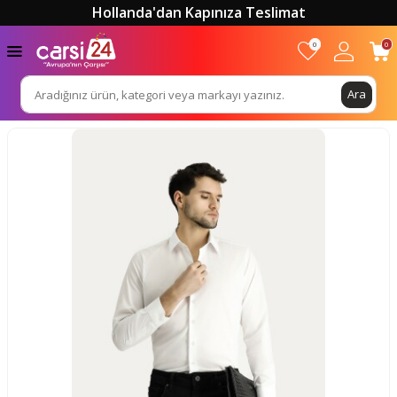
Hollanda'dan Kapınıza Teslimat
0
0
Ara