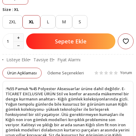
Size :
XL
2XL
XL
L
M
S
Sepete Ekle
Listeye Ekle
Tavsiye Et
Fiyat Alarmı
Yorum
Ürün Açıklaması
Ödeme Seçenekleri
:%55 Pamuk %45 Polyester Aksesuarlar ürüne dahil değildir. E-
TİCARET EXCLUSIVE ÜRÜN Stil ve konfor arasında mükemmel bir
denge kurmanın anahtarı- Kiğılı gömlek koleksiyonlarında gizli.
Yoğun tempolu günlerde bile kusursuz bir görünüm sunan Kiğılı
gömlek koleksiyonu- yüksek teknolojiler ile birleşerek
fonksiyonel bir stil yaşatıyor. Ütü gerektirmeyen kumaşları ile
Kiğılı non iron gömlek modelleri kırışıklık problemine son
veriyor. Kaliteyi ve şıklığı bir arada sunan Kiğılı slim fit non iron
gömlek modelleri dolabınızın kurtarıcı parçaları arasında yerini
uzun yıllar koruyacak. Siz de kusursuz bir görünüm için Kiğılı