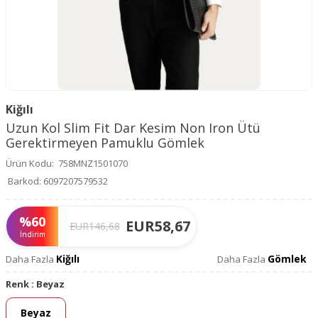
Kiğılı
Uzun Kol Slim Fit Dar Kesim Non Iron Ütü
Gerektirmeyen Pamuklu Gömlek
Ürün Kodu:
758MNZ1501070
Barkod:
6097207579532
%
60
EUR
58,67
EUR
146,68
İndirim
Kiğılı
Gömlek
Daha Fazla
Daha Fazla
Renk :
Beyaz
Beyaz