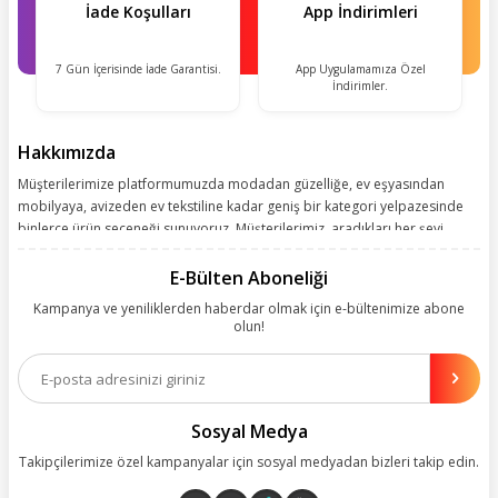
İade Koşulları
App İndirimleri
7 Gün İçerisinde İade Garantisi.
App Uygulamamıza Özel
İndirimler.
Hakkımızda
Müşterilerimize platformumuzda modadan güzelliğe, ev eşyasından
mobilyaya, avizeden ev tekstiline kadar geniş bir kategori yelpazesinde
binlerce ürün seçeneği sunuyoruz. Müşterilerimiz, aradıkları her şeyi
kolayca bularak kusursuz alışveriş deneyiminin keyfini çıkarıyor. Size
kolay, kusursuz ve keyifli bir alışveriş yolculuğu sunarken deneyiminize
E-Bülten Aboneliği
değer katmak için sürekli çalışıyoruz.
Kampanya ve yeniliklerden haberdar olmak için e-bültenimize abone
olun!
Aynı zamanda App uygulamımızı kullanan müşterilerimize özel indirim
olanakları sunuyoruz. Çalışmalarımızı müşterilerimizin memnuniyetini
esas alarak yürütüyoruz.
Sosyal Medya
Takipçilerimize özel kampanyalar için sosyal medyadan bizleri takip edin.