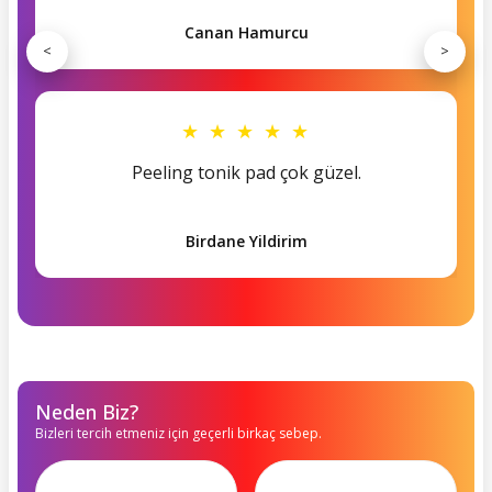
Canan Hamurcu
<
>
★ ★ ★ ★ ★
Peeling tonik pad çok güzel.
Birdane Yildirim
Neden Biz?
Bizleri tercih etmeniz için geçerli birkaç sebep.