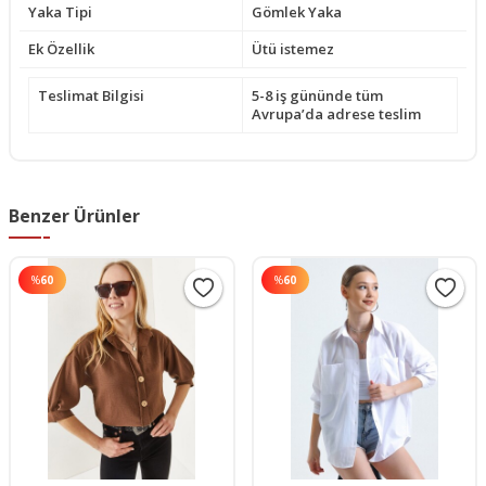
Yaka Tipi
Gömlek Yaka
Ek Özellik
Ütü istemez
Teslimat Bilgisi
5-8 iş gününde tüm
Avrupa’da adrese teslim
Benzer Ürünler
%
60
%
60