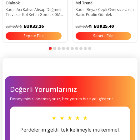
Olalook
Md Trend
Kadın Acı Kahve Ahşap Düğmeli
Kadın Beyaz Cepli Oversize Uzun
Truvakar Kol Keten Gömlek GML-
Basic Poplin Gömlek
19001095
EUR33,26
EUR25,40
EUR83,15
EUR63,49
Sepete Ekle
Sepete Ekle
Değerli Yorumlarınız
Deneyiminizi önemsiyoruz; her yorum bize yol gösterir.
★ ★ ★ ★ ★
Perdelerim geldi, tek kelimeyle mükemmel.