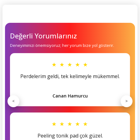
Değerli Yorumlarınız
Deneyiminizi önemsiyoruz; her yorum bize yol gösterir.
★ ★ ★ ★ ★
Perdelerim geldi, tek kelimeyle mükemmel.
Canan Hamurcu
<
>
★ ★ ★ ★ ★
Peeling tonik pad çok güzel.