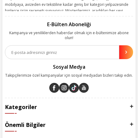
mobilyaya, avizeden ev tekstiline kadar geniş bir kategori yelpazesinde
binlerce ürün seçeneği sunuyoruz. Müşterilerimiz, aradıkları her şeyi
kolayca bularak kusursuz alışveriş deneyiminin keyfini çıkarıyor. Size
kolay, kusursuz ve keyifli bir alışveriş yolculuğu sunarken deneyiminize
E-Bülten Aboneliği
değer katmak için sürekli çalışıyoruz.
Kampanya ve yeniliklerden haberdar olmak için e-bültenimize abone
olun!
Aynı zamanda App uygulamımızı kullanan müşterilerimize özel indirim
olanakları sunuyoruz. Çalışmalarımızı müşterilerimizin memnuniyetini
esas alarak yürütüyoruz.
Sosyal Medya
Takipçilerimize özel kampanyalar için sosyal medyadan bizleri takip edin.
Kategoriler
Önemli Bilgiler