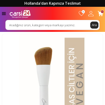
Hollanda'dan Kapınıza Teslimat
0
0
Ara