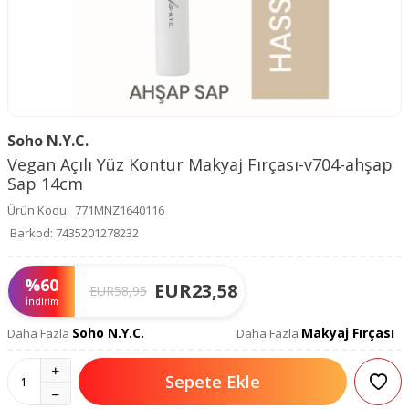
Soho N.Y.C.
Vegan Açılı Yüz Kontur Makyaj Fırçası-v704-ahşap
Sap 14cm
Ürün Kodu:
771MNZ1640116
Barkod:
7435201278232
%
60
EUR
23,58
EUR
58,95
İndirim
Soho N.Y.C.
Makyaj Fırçası
Daha Fazla
Daha Fazla
Sepete Ekle