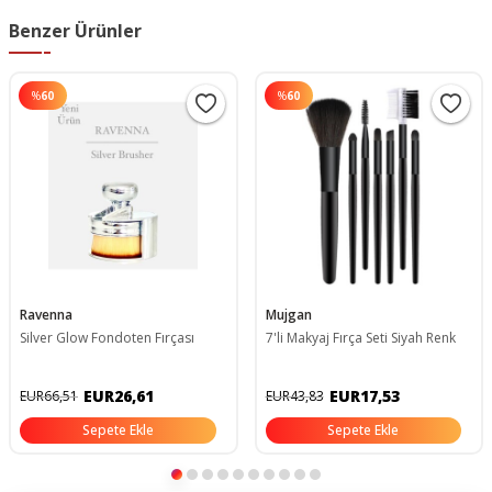
Benzer Ürünler
%
60
%
60
Ravenna
Mujgan
Silver Glow Fondoten Fırçası
7'li Makyaj Fırça Seti Siyah Renk
EUR26,61
EUR17,53
EUR66,51
EUR43,83
Sepete Ekle
Sepete Ekle