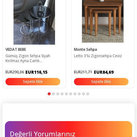
VEDAT BEBE
Monte Sehpa
Gümüş Zigon Sehpa Siyah
Letto 3'lü Zigonsehpa Ceviz
Kırılmaz Ayna Camlı
vdt340gümüşsiyahayna
EUR116,15
EUR84,69
EUR290,36
EUR211,71
Sepete Ekle
Sepete Ekle
Değerli Yorumlarınız