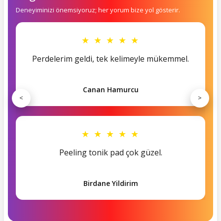
Deneyiminizi önemsiyoruz; her yorum bize yol gösterir.
★ ★ ★ ★ ★
Perdelerim geldi, tek kelimeyle mükemmel.
Canan Hamurcu
<
>
★ ★ ★ ★ ★
Peeling tonik pad çok güzel.
Birdane Yildirim