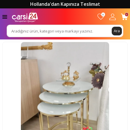
Hollanda'dan Kapınıza Teslimat
0
0
Ara