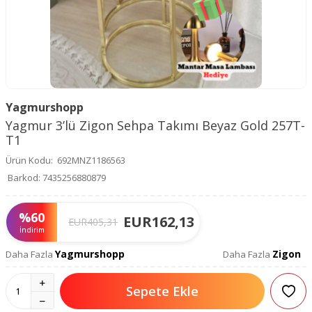
Yagmurshopp
Yagmur 3’lü Zigon Sehpa Takımı Beyaz Gold 257T-
T1
Ürün Kodu:
692MNZ1186563
Barkod:
7435256880879
%
60
EUR
162,13
EUR
405,31
İndirim
Yagmurshopp
Zigon
Daha Fazla
Daha Fazla
Sepete Ekle