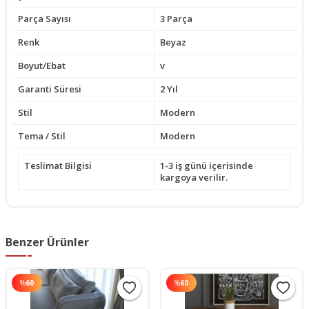
Parça Sayısı
3 Parça
Renk
Beyaz
Boyut/Ebat
v
Garanti Süresi
2 Yıl
Stil
Modern
Tema / Stil
Modern
Teslimat Bilgisi
1-3 iş günü içerisinde
kargoya verilir.
Benzer Ürünler
%
60
%
60