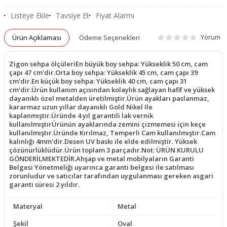
Listeye Ekle
Tavsiye Et
Fiyat Alarmı
Yorum
Ürün Açıklaması
Ödeme Seçenekleri
Zigon sehpa ölçüleriEn büyük boy sehpa: Yükseklik 50 cm, cam
çapı 47 cm'dir.Orta boy sehpa: Yükseklik 45 cm, cam çapı 39
cm'dir.En küçük boy sehpa: Yükseklik 40 cm, cam çapı 31
cm'dir.Ürün kullanım açısından kolaylık sağlayan hafif ve yüksek
dayanıklı özel metalden üretilmiştir.Ürün ayakları paslanmaz,
kararmaz uzun yıllar dayanıklı Gold Nikel Ile
kaplanmıştır.Üründe 4 yıl garantili lak vernik
kullanılmıştırÜrünün ayaklarında zemini çizmemesi için keçe
kullanılmıştır.Üründe Kırılmaz, Temperli Cam kullanılmıştır.Cam
kalınlığı 4mm'dir.Desen UV baskı ile elde edilmiştir. Yüksek
çözünürlüklüdür.Ürün toplam 3 parçadır.Not: ÜRÜN KURULU
GÖNDERİLMEKTEDİR.Ahşap ve metal mobilyaların Garanti
Belgesi Yönetmeliği uyarınca garanti belgesi ile satılması
zorunludur ve satıcılar tarafından uygulanması gereken asgari
garanti süresi 2 yıldır.
Materyal
Metal
Şekil
Oval