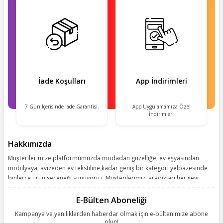
İade Koşulları
App İndirimleri
7 Gün İçerisinde İade Garantisi.
App Uygulamamıza Özel
İndirimler.
Hakkımızda
Müşterilerimize platformumuzda modadan güzelliğe, ev eşyasından
mobilyaya, avizeden ev tekstiline kadar geniş bir kategori yelpazesinde
binlerce ürün seçeneği sunuyoruz. Müşterilerimiz, aradıkları her şeyi
kolayca bularak kusursuz alışveriş deneyiminin keyfini çıkarıyor. Size
kolay, kusursuz ve keyifli bir alışveriş yolculuğu sunarken deneyiminize
E-Bülten Aboneliği
değer katmak için sürekli çalışıyoruz.
Kampanya ve yeniliklerden haberdar olmak için e-bültenimize abone
olun!