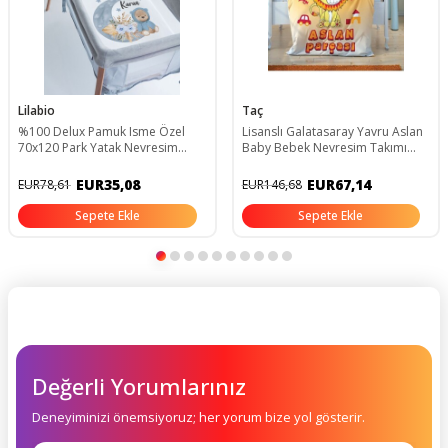
Lilabio
Taç
%100 Delux Pamuk Isme Özel
Lisanslı Galatasaray Yavru Aslan
70x120 Park Yatak Nevresim
Baby Bebek Nevresim Takımı
Takımı
100 Cm X 150 Cm
EUR35,08
EUR67,14
EUR78,61
EUR146,68
Sepete Ekle
Sepete Ekle
Değerli Yorumlarınız
Deneyiminizi önemsiyoruz; her yorum bize yol gösterir.