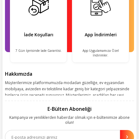
İade Koşulları
App İndirimleri
7 Gün İçerisinde İade Garantisi.
App Uygulamamıza Özel
İndirimler.
Hakkımızda
Müşterilerimize platformumuzda modadan güzelliğe, ev eşyasından
mobilyaya, avizeden ev tekstiline kadar geniş bir kategori yelpazesinde
binlerce ürün seçeneği sunuyoruz. Müşterilerimiz, aradıkları her şeyi
kolayca bularak kusursuz alışveriş deneyiminin keyfini çıkarıyor. Size
kolay, kusursuz ve keyifli bir alışveriş yolculuğu sunarken deneyiminize
E-Bülten Aboneliği
değer katmak için sürekli çalışıyoruz.
Kampanya ve yeniliklerden haberdar olmak için e-bültenimize abone
olun!
Aynı zamanda App uygulamımızı kullanan müşterilerimize özel indirim
olanakları sunuyoruz. Çalışmalarımızı müşterilerimizin memnuniyetini
esas alarak yürütüyoruz.