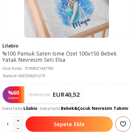
Lilabio
%100 Pamuk Saten Isme Özel 100x150 Bebek
Yatak Nevresim Seti Elsa
Ürün Kodu:
757MNZ1497783
Barkod:
6097206251279
%
60
EUR
40,52
EUR
101,30
İndirim
Lilabio
Bebek&Çocuk Nevresim Takımı
Daha Fazla
Daha Fazla
Sepete Ekle