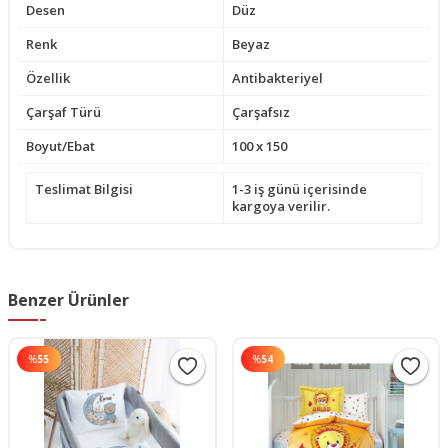
Desen
Düz
Renk
Beyaz
Özellik
Antibakteriyel
Çarşaf Türü
Çarşafsız
Boyut/Ebat
100 x 150
Teslimat Bilgisi
1-3 iş günü içerisinde
kargoya verilir.
Benzer Ürünler
%
55
%
54