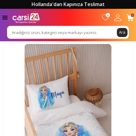
Hollanda'dan Kapınıza Teslimat
0
0
Ara