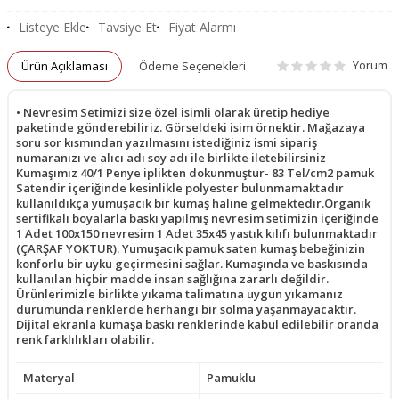
Listeye Ekle
Tavsiye Et
Fiyat Alarmı
Yorum
Ürün Açıklaması
Ödeme Seçenekleri
• Nevresim Setimizi size özel isimli olarak üretip hediye
paketinde gönderebiliriz. Görseldeki isim örnektir. Mağazaya
soru sor kısmından yazılmasını istediğiniz ismi sipariş
numaranızı ve alıcı adı soy adı ile birlikte iletebilirsiniz
Kumaşımız 40/1 Penye iplikten dokunmuştur- 83 Tel/cm2 pamuk
Satendir içeriğinde kesinlikle polyester bulunmamaktadır
kullanıldıkça yumuşacık bir kumaş haline gelmektedir.Organik
sertifikalı boyalarla baskı yapılmış nevresim setimizin içeriğinde
1 Adet 100x150 nevresim 1 Adet 35x45 yastık kılıfı bulunmaktadır
(ÇARŞAF YOKTUR). Yumuşacık pamuk saten kumaş bebeğinizin
konforlu bir uyku geçirmesini sağlar. Kumaşında ve baskısında
kullanılan hiçbir madde insan sağlığına zararlı değildir.
Ürünlerimizle birlikte yıkama talimatına uygun yıkamanız
durumunda renklerde herhangi bir solma yaşanmayacaktır.
Dijital ekranla kumaşa baskı renklerinde kabul edilebilir oranda
renk farklılıkları olabilir.
Materyal
Pamuklu