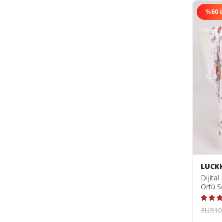
%
60
LUCK
Dijital
Örtü S
ZT500
EUR10