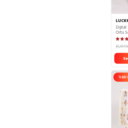
LUCK
Dijital
Örtü S
ZT500
EUR10
Se
%
60