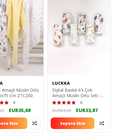
A
LUCKKA
k Amaçlı Müslin Örtü
Dijital Baskılı 6'lı Çok
 75x75 Cm ZTC200
Amaçlı Müslin Örtü Seti -
75x75 Cm ZTC100
4
6
EUR35,68
EUR33,87
20
EUR84,66
ete Ekle
Sepete Ekle