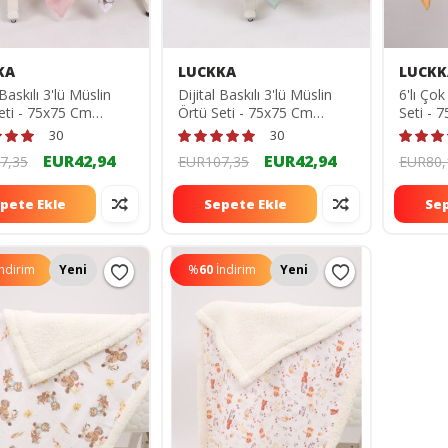
KA
LUCKKA
LUCKK
 Baskılı 3'lü Müslin
Dijital Baskılı 3'lü Müslin
6'lı Ço
eti - 75x75 Cm
Örtü Seti - 75x75 Cm
Seti -
0
ZT5000
30
30
EUR42,94
EUR42,94
7,35
EUR107,35
EUR80,
pete Ekle
Sepete Ekle
Sep
İndirim
Yeni
%
60
İndirim
Yeni