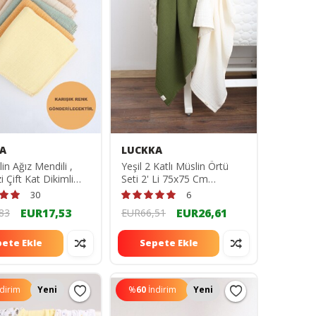
A
LUCKKA
lin Ağız Mendili ,
Yeşil 2 Katlı Müslin Örtü
 Çift Kat Dikimli
Seti 2' Li 75x75 Cm
34551377
TYC00734276477
30
6
EUR17,53
EUR26,61
83
EUR66,51
ete Ekle
Sepete Ekle
ndirim
Yeni
%
60
İndirim
Yeni