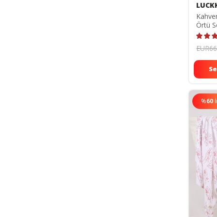
LUCK
Kahver
Örtü S
TYC00
EUR66
Se
%
60