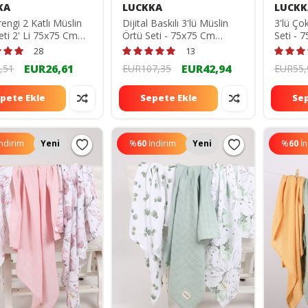
KA
LUCKKA
LUCKK
engi 2 Katlı Müslin
Dijital Baskılı 3'lü Müslin
3'lü Ço
eti 2' Li 75x75 Cm
Örtü Seti - 75x75 Cm
Seti -
734274948
ZT5000
28
13
EUR26,61
EUR42,94
,51
EUR107,35
EUR55,
pete Ekle
Sepete Ekle
Sep
İndirim
Yeni
%
60
İndirim
Yeni
%
60
İ