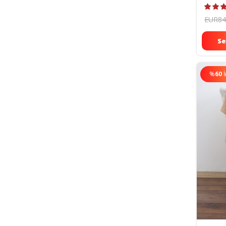
75x75
EUR84
Se
%
60