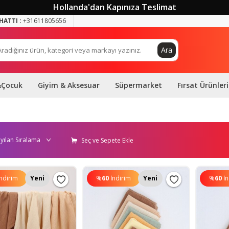
Hollanda'dan Kapınıza Teslimat
HATTI :
+31611805656
Ara
&Çocuk
Giyim & Aksesuar
Süpermarket
Fırsat Ürünleri
Seç ve Sepete Ekle
İndirim
Yeni
%
60
İndirim
Yeni
%
60
İ