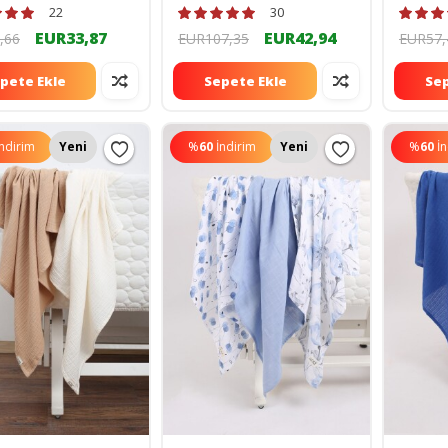
 Cm ZTC100
ZT5000
22
30
EUR33,87
EUR42,94
,66
EUR107,35
EUR57,
pete Ekle
Sepete Ekle
Sep
İndirim
Yeni
%
60
İndirim
Yeni
%
60
İ