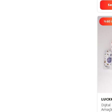
Se
%
60
LUCK
Dijital
Amaçlı