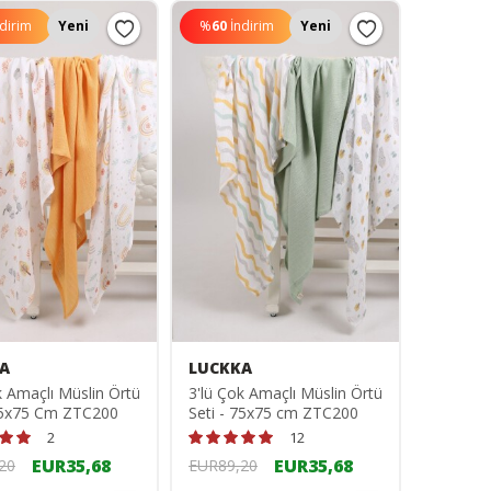
ndirim
Yeni
%
60
İndirim
Yeni
A
LUCKKA
k Amaçlı Müslin Örtü
3'lü Çok Amaçlı Müslin Örtü
 75x75 Cm ZTC200
Seti - 75x75 cm ZTC200
2
12
EUR35,68
EUR35,68
20
EUR89,20