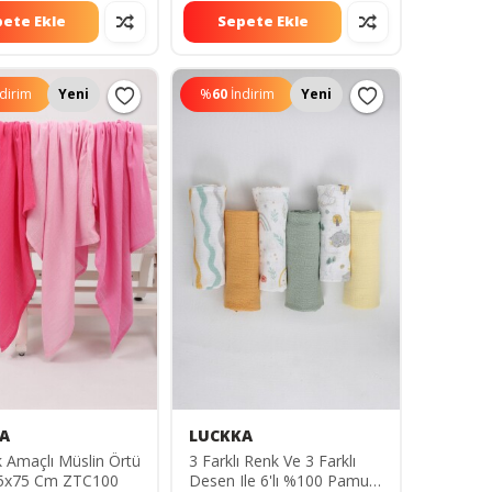
ete Ekle
Sepete Ekle
ndirim
Yeni
%
60
İndirim
Yeni
A
LUCKKA
k Amaçlı Müslin Örtü
3 Farklı Renk Ve 3 Farklı
 75x75 Cm ZTC100
Desen Ile 6'lı %100 Pamuk