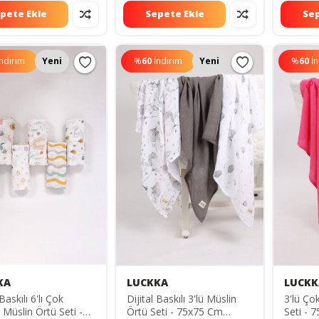
pete Ekle
Sepete Ekle
Sep
İndirim
Yeni
%
60
İndirim
Yeni
%
60
İ
KA
LUCKKA
LUCKK
 Baskılı 6'lı Çok
Dijital Baskılı 3'lü Müslin
3'lü Ço
 Müslin Örtü Seti -
Örtü Seti - 75x75 Cm
Seti -