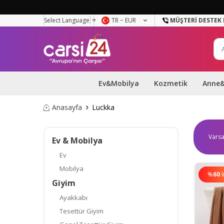
Select Language
▼
TR − EUR
MÜŞTERI DESTEK 
Ev&Mobilya
Kozmetik
Anne
Anasayfa
Luckka
Ev & Mobilya
Ev
Mobilya
%
60
Giyim
Ayakkabı
Tesettür Giyim