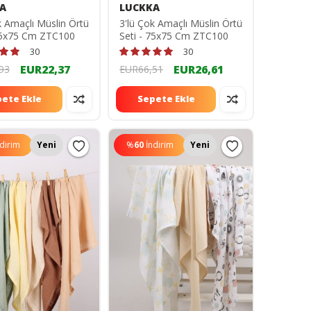
A
LUCKKA
k Amaçlı Müslin Örtü
3'lü Çok Amaçlı Müslin Örtü
 75x75 Cm ZTC100
Seti - 75x75 Cm ZTC100
30
30
EUR22,37
EUR26,61
93
EUR66,51
ete Ekle
Sepete Ekle
ndirim
Yeni
%
60
İndirim
Yeni