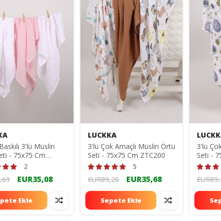
KA
LUCKKA
LUCKK
 Baskılı 3'lü Müslin
3'lü Çok Amaçlı Müslin Örtü
3'lü Ço
eti - 75x75 Cm
Seti - 75x75 Cm ZTC200
Seti -
0
2
5
EUR35,08
EUR35,68
,69
EUR89,20
EUR89,
pete Ekle
Sepete Ekle
Sep