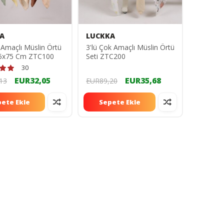
A
LUCKKA
k Amaçlı Müslin Örtü
3'lü Çok Amaçlı Müslin Örtü
 75x75 Cm ZTC100
Seti ZTC200
30
EUR32,05
EUR35,68
13
EUR89,20
ete Ekle
Sepete Ekle