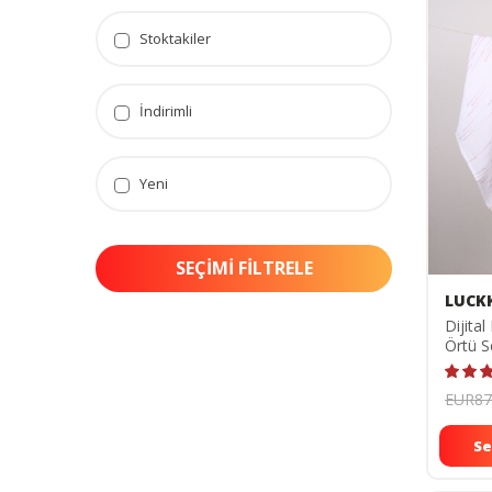
Stoktakiler
İndirimli
Yeni
SEÇIMI FILTRELE
LUCK
Dijital
Örtü S
ZT200
EUR87
Se