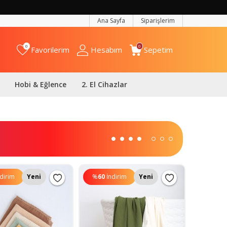
Ana Sayfa
Siparişlerim
0
0
Favorilerim
Hesabım
Sepetim
Hobi & Eğlence
2. El Cihazlar
ndirim
Yeni
%
60
İndirim
Yeni