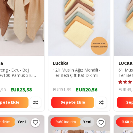
ka
Luckka
LUCKK
engi- Ekru- Bej
12'li Müslin Ağız Mendili -
6'lı Müs
 %100 Pamuk 3'lü
Ter Bezi Çift Kat Dikimli
Ter Bezi
açlı Müslin Bez-
TYC007
Battaniye Seti -
EUR23,58
EUR20,56
,95
EUR51,39
EUR43,
 Cm
pete Ekle
Sepete Ekle
Sep
İndirim
Yeni
%
60
İndirim
Yeni
%
60
İ