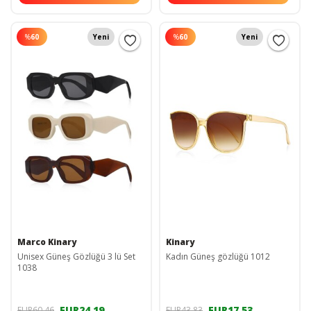
%
60
Yeni
%
60
Yeni
Marco Kinary
Kinary
Unisex Güneş Gözlüğü 3 lü Set
Kadın Güneş gözlüğü 1012
1038
EUR24,19
EUR17,53
EUR60,46
EUR43,83