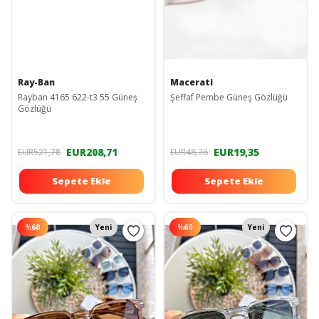
Ray-Ban
Macerati
Rayban 4165 622-t3 55 Güneş
Şeffaf Pembe Güneş Gözlüğü
Gözlüğü
EUR208,71
EUR19,35
EUR521,78
EUR48,36
Sepete Ekle
Sepete Ekle
%
60
Yeni
%
60
Yeni