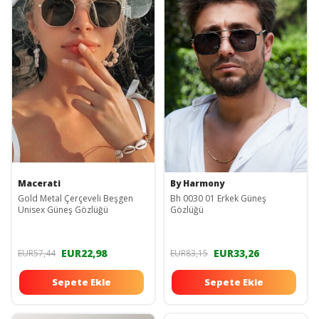
Macerati
By Harmony
Gold Metal Çerçeveli Beşgen
Bh 0030 01 Erkek Güneş
Unisex Güneş Gözlüğü
Gözlüğü
EUR22,98
EUR33,26
EUR57,44
EUR83,15
Sepete Ekle
Sepete Ekle