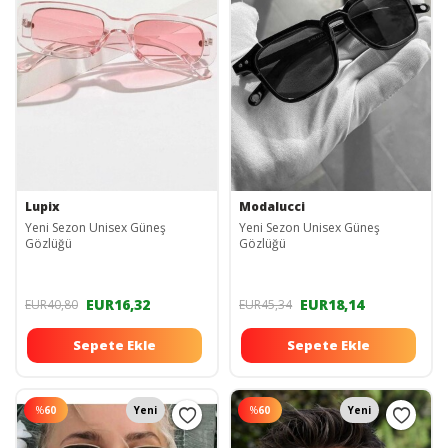
Lupix
Modalucci
Yeni Sezon Unisex Güneş
Yeni Sezon Unisex Güneş
Gözlüğü
Gözlüğü
EUR16,32
EUR18,14
EUR40,80
EUR45,34
Sepete Ekle
Sepete Ekle
%
60
Yeni
%
60
Yeni