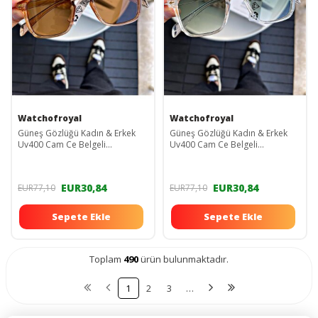
Watchofroyal
Watchofroyal
Güneş Gözlüğü Kadın & Erkek
Güneş Gözlüğü Kadın & Erkek
Uv400 Cam Ce Belgeli
Uv400 Cam Ce Belgeli
Kahverengi Lorrainew
Transparan Yeşil Lorrainew
EUR30,84
EUR30,84
EUR77,10
EUR77,10
Sepete Ekle
Sepete Ekle
Toplam
490
ürün bulunmaktadır.
1
2
3
…