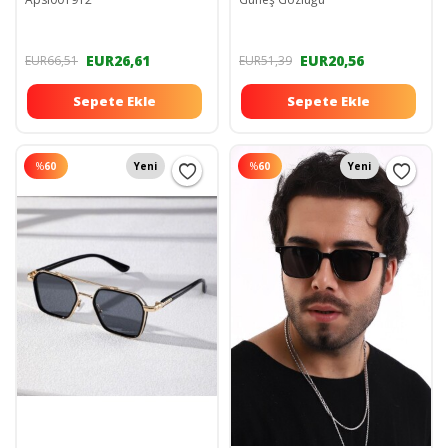
EUR26,61
EUR20,56
EUR66,51
EUR51,39
Sepete Ekle
Sepete Ekle
%
60
Yeni
%
60
Yeni