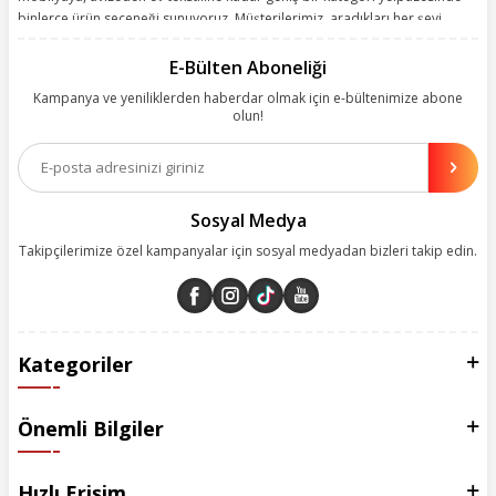
binlerce ürün seçeneği sunuyoruz. Müşterilerimiz, aradıkları her şeyi
kolayca bularak kusursuz alışveriş deneyiminin keyfini çıkarıyor. Size
kolay, kusursuz ve keyifli bir alışveriş yolculuğu sunarken deneyiminize
E-Bülten Aboneliği
değer katmak için sürekli çalışıyoruz.
Kampanya ve yeniliklerden haberdar olmak için e-bültenimize abone
olun!
Aynı zamanda App uygulamımızı kullanan müşterilerimize özel indirim
olanakları sunuyoruz. Çalışmalarımızı müşterilerimizin memnuniyetini
esas alarak yürütüyoruz.
Sosyal Medya
Takipçilerimize özel kampanyalar için sosyal medyadan bizleri takip edin.
Kategoriler
Önemli Bilgiler
Hızlı Erişim