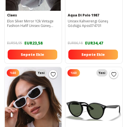
Claes
Aqua Di Polo 1987
Elon Silver Mirror Y2k Vintage
Unisex Kahverengi Güneş
Fashion Hafif Unisex Güneş
Gözlüğü Apss074701
Gözlüğü
EUR23,58
EUR34,47
EUR58,95
EUR86,18
Sepete Ekle
Sepete Ekle
%
60
Yeni
%
60
Yeni