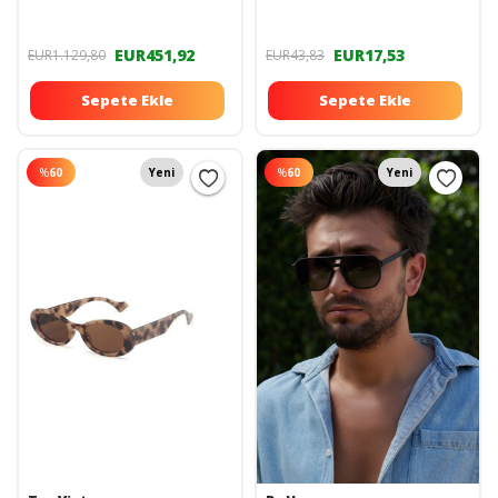
EUR451,92
EUR17,53
EUR1.129,80
EUR43,83
Sepete Ekle
Sepete Ekle
%
60
Yeni
%
60
Yeni