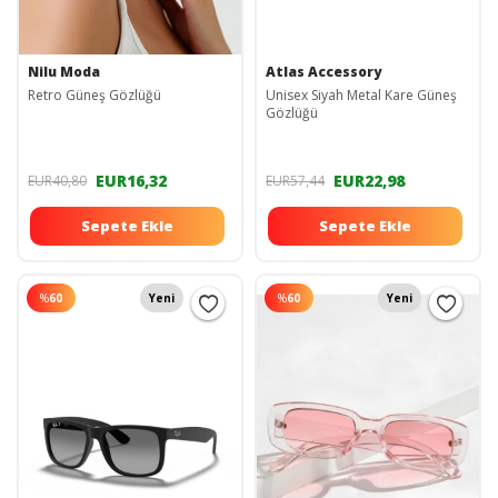
Nilu Moda
Atlas Accessory
Retro Güneş Gözlüğü
Unisex Siyah Metal Kare Güneş
Gözlüğü
EUR16,32
EUR22,98
EUR40,80
EUR57,44
Sepete Ekle
Sepete Ekle
%
60
Yeni
%
60
Yeni