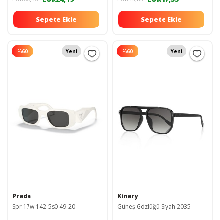
Sepete Ekle
Sepete Ekle
%
60
Yeni
%
60
Yeni
Prada
Kinary
Spr 17w 142-5s0 49-20
Güneş Gözlüğü Siyah 2035