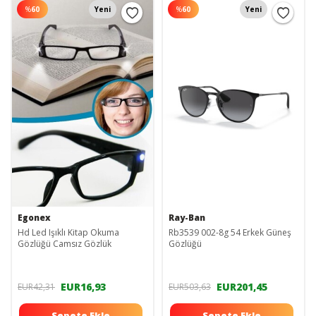
%
60
Yeni
%
60
Yeni
Egonex
Ray-Ban
Hd Led Işıklı Kitap Okuma
Rb3539 002-8g 54 Erkek Güneş
Gözlüğü Camsız Gözlük
Gözlüğü
EUR16,93
EUR201,45
EUR42,31
EUR503,63
Sepete Ekle
Sepete Ekle