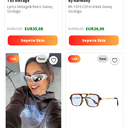
Toz Vintage
By Harmony
Lyrics Vintage& Retro Güneş
Bh 1010 C01m Erkek Güneş
Gözlüğü
Gözlüğü
EUR35,08
EUR26,00
EUR87,69
EUR65,00
Sepete Ekle
Sepete Ekle
%
60
Yeni
%
60
Yeni