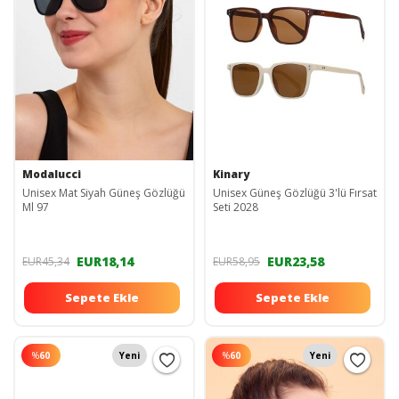
Modalucci
Kinary
Unisex Mat Siyah Güneş Gözlüğü
Unisex Güneş Gözlüğü 3'lü Fırsat
Ml 97
Seti 2028
EUR18,14
EUR23,58
EUR45,34
EUR58,95
Sepete Ekle
Sepete Ekle
%
60
Yeni
%
60
Yeni