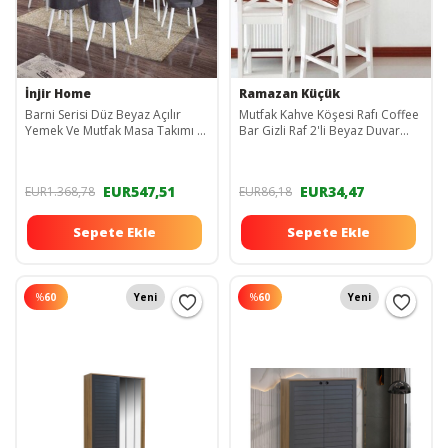
İnjir Home
Ramazan Küçük
Barni Serisi Düz Beyaz Açılır
Mutfak Kahve Köşesi Rafı Coffee
Yemek Ve Mutfak Masa Takımı 6
Bar Gizli Raf 2'li Beyaz Duvar
Sandalyeli - Gri Barni-06
Rafı Set
EUR547,51
EUR34,47
EUR1.368,78
EUR86,18
Sepete Ekle
Sepete Ekle
%
60
Yeni
%
60
Yeni