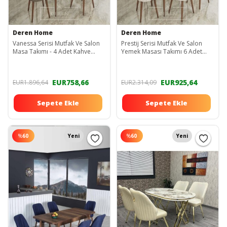
Deren Home
Deren Home
Vanessa Serisi Mutfak Ve Salon
Prestij Serisi Mutfak Ve Salon
Masa Takımı - 4 Adet Kahve
Yemek Masası Takımı 6 Adet
Sandalye
Krem Sandalye
EUR758,66
EUR925,64
EUR1.896,64
EUR2.314,09
Sepete Ekle
Sepete Ekle
%
60
Yeni
%
60
Yeni