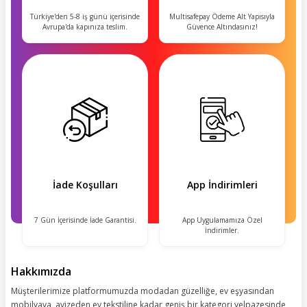
Türkiye'den 5-8 iş günü içerisinde
Multisafepay Ödeme Alt Yapısıyla
Avrupa'da kapınıza teslim.
Güvence Altındasınız!
İade Koşulları
App İndirimleri
7 Gün İçerisinde İade Garantisi.
App Uygulamamıza Özel
İndirimler.
Hakkımızda
Müşterilerimize platformumuzda modadan güzelliğe, ev eşyasından
mobilyaya, avizeden ev tekstiline kadar geniş bir kategori yelpazesinde