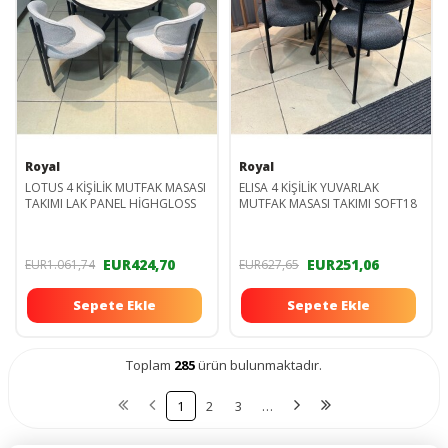
Royal
Royal
LOTUS 4 KİŞİLİK MUTFAK MASASI
ELISA 4 KİŞİLİK YUVARLAK
TAKIMI LAK PANEL HİGHGLOSS
MUTFAK MASASI TAKIMI SOFT18
EUR424,70
EUR251,06
EUR1.061,74
EUR627,65
Sepete Ekle
Sepete Ekle
Toplam
285
ürün bulunmaktadır.
1
2
3
…