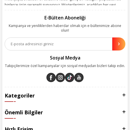
binlerce ürün seçeneği sunuyoruz. Müşterilerimiz, aradıkları her şeyi
kolayca bularak kusursuz alışveriş deneyiminin keyfini çıkarıyor. Size
kolay, kusursuz ve keyifli bir alışveriş yolculuğu sunarken deneyiminize
E-Bülten Aboneliği
değer katmak için sürekli çalışıyoruz.
Kampanya ve yeniliklerden haberdar olmak için e-bültenimize abone
olun!
Aynı zamanda App uygulamımızı kullanan müşterilerimize özel indirim
olanakları sunuyoruz. Çalışmalarımızı müşterilerimizin memnuniyetini
esas alarak yürütüyoruz.
Sosyal Medya
Takipçilerimize özel kampanyalar için sosyal medyadan bizleri takip edin.
Kategoriler
Önemli Bilgiler
Hızlı Erişim