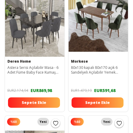
Deren Home
Morkese
Astera Serisi Açılabilir Masa - 6
80x130 kapalı 80x170 açık 6
Adet Füme Baby Face Kumaş
Sandelyeli Açılabilir Yemek
Mutfak Salon Yemek Odası
Masası Takımı Mutfak Masa
Takımı
Takımı-haki
EUR869,98
EUR591,68
EUR2.174,94
EUR1.479,19
Sepete Ekle
Sepete Ekle
%
60
Yeni
%
60
Yeni