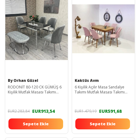
By Orhan Güzel
Kaktüs Avm
RODONİT 80-120 CK GÜMÜŞ 6
6 Kişilik Açılır Masa Sandalye
Kişilik Mutfak Masası Takımı
Takımı Mutfak Masası Takımı
Bechli
Salon Masası Yemek Masası
Masa Takımı
EUR913,54
EUR591,68
EUR2.283,84
EUR1.479,19
Sepete Ekle
Sepete Ekle