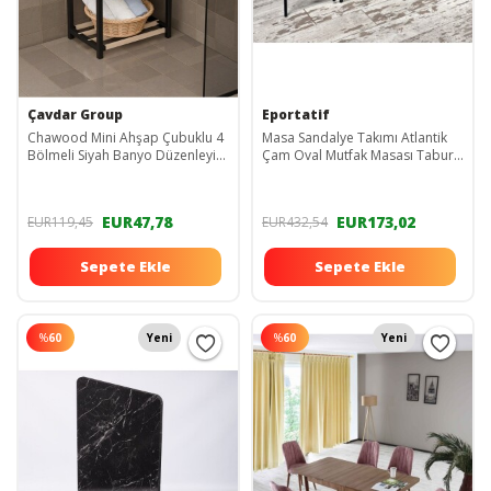
Çavdar Group
Eportatif
Chawood Mini Ahşap Çubuklu 4
Masa Sandalye Takımı Atlantik
Bölmeli Siyah Banyo Düzenleyici
Çam Oval Mutfak Masası Tabure
Masif Ahşap Ayakkabılık Raf
Takımı Yemek Masası 1229
Ünitesi
EUR47,78
EUR173,02
EUR119,45
EUR432,54
Sepete Ekle
Sepete Ekle
%
60
Yeni
%
60
Yeni