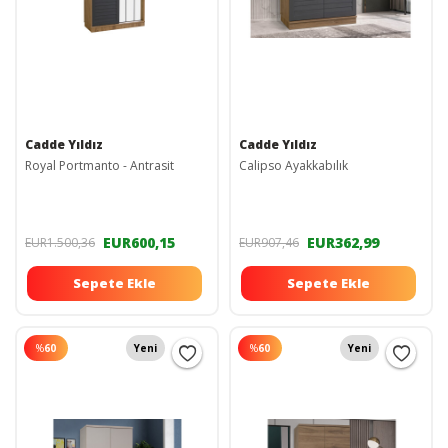
Cadde Yıldız
Cadde Yıldız
Royal Portmanto - Antrasit
Calipso Ayakkabılık
EUR600,15
EUR362,99
EUR1.500,36
EUR907,46
Sepete Ekle
Sepete Ekle
%
60
Yeni
%
60
Yeni