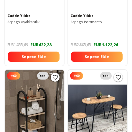
Cadde Yıldız
Cadde Yıldız
Arpego Ayakkabılık
Arpego Portmanto
EUR422,28
EUR1.122,26
EUR1.055,69
EUR2.805,65
Sepete Ekle
Sepete Ekle
%
60
Yeni
%
60
Yeni