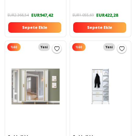
EUR947,42
EUR422,28
EUR2.368,54
EUR1.055,69
Sepete Ekle
Sepete Ekle
%
60
Yeni
%
60
Yeni