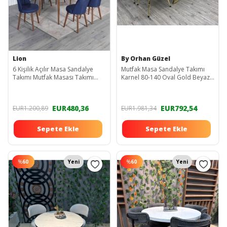
Lion
By Orhan Güzel
6 Kişilik Açılır Masa Sandalye
Mutfak Masa Sandalye Takımı
Takımı Mutfak Masası Takımı
Karnel 80-140 Oval Gold Beyaz
Salon Masası Yemek Masası
Mermer 4 Ki?şi?li?k Mutfak Masa
Masa Takımı
Takimi
EUR480,36
EUR792,54
EUR1.200,89
EUR1.981,34
Sepete Ekle
Sepete Ekle
%
60
Yeni
%
60
Yeni