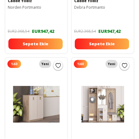
Cadde Yıldız
Cadde Yıldız
Norden Portmanto
Debra Portmanto
EUR947,42
EUR947,42
EUR2.368,54
EUR2.368,54
Sepete Ekle
Sepete Ekle
%
60
Yeni
%
60
Yeni