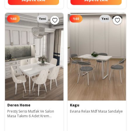
%
60
Yeni
%
60
Yeni
Deren Home
Kagu
Prestij Serisi Mutfak Ve Salon
Eviana Relax Mdf Masa Sandalye
Masa Takımı 6 Adet Krem
Sandalye