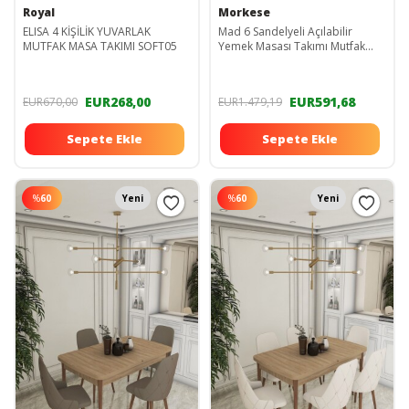
Royal
Morkese
ELISA 4 KİŞİLİK YUVARLAK
Mad 6 Sandelyeli Açılabilir
MUTFAK MASA TAKIMI SOFT05
Yemek Masası Takımı Mutfak
Masa Takımı Masa Sandalye -
Haki Yeşili
EUR268,00
EUR591,68
EUR670,00
EUR1.479,19
Sepete Ekle
Sepete Ekle
%
60
Yeni
%
60
Yeni