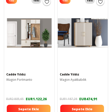
%
60
Yeni
%
60
Yeni
Cadde Yıldız
Cadde Yıldız
Wagon Portmanto
Wagon Ayakkabılık
EUR1.122,26
EUR474,91
EUR2.805,65
EUR1.187,28
Sepete Ekle
Sepete Ekle