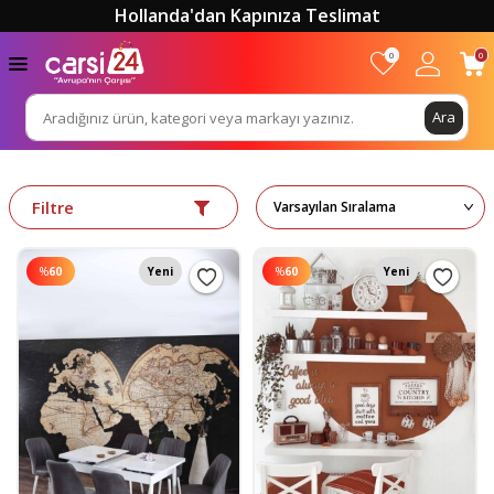
Hollanda'dan Kapınıza Teslimat
0
0
Ara
Filtre
%
60
Yeni
%
60
Yeni