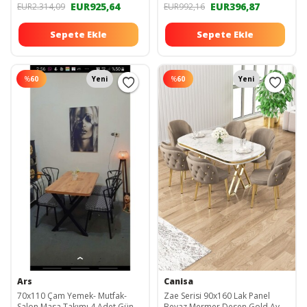
EUR925,64
EUR396,87
EUR2.314,09
EUR992,16
Sepete Ekle
Sepete Ekle
%
60
Yeni
%
60
Yeni
Ars
Canisa
70x110 Çam Yemek- Mutfak-
Zae Serisi 90x160 Lak Panel
Salon Masa Takımı 4 Adet Güneş
Beyaz Mermer Desen Gold Ayak