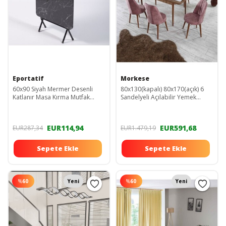
Eportatif
Morkese
60x90 Siyah Mermer Desenli
80x130(kapalı) 80x170(açık) 6
Katlanır Masa Kırma Mutfak
Sandelyeli Açılabilir Yemek
Masası 1120
Masası Takımı Mutfak Masa
Takımı-pembe
EUR114,94
EUR591,68
EUR287,34
EUR1.479,19
Sepete Ekle
Sepete Ekle
%
60
Yeni
%
60
Yeni