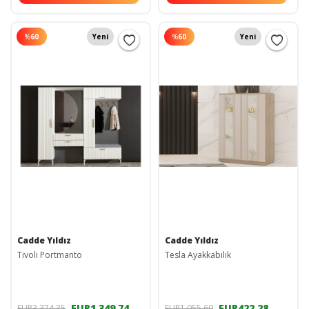
%
60
Yeni
%
60
Yeni
Cadde Yıldız
Cadde Yıldız
Tivoli Portmanto
Tesla Ayakkabılık
EUR1.349,74
EUR422,28
EUR3.374,35
EUR1.055,69