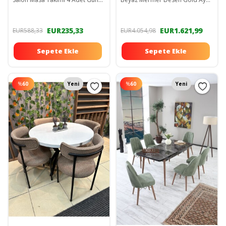
Sandalye
Masa Takımı 6 Cappucino
Sandalye
EUR235,33
EUR1.621,99
EUR588,33
EUR4.054,98
Sepete Ekle
Sepete Ekle
%
60
Yeni
%
60
Yeni