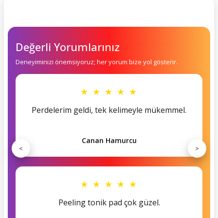
Değerli Yorumlarınız
Deneyiminizi önemsiyoruz; her yorum bize yol gösterir.
★ ★ ★ ★ ★
Perdelerim geldi, tek kelimeyle mükemmel.
Canan Hamurcu
<
>
★ ★ ★ ★ ★
Peeling tonik pad çok güzel.