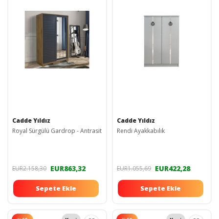
Cadde Yıldız
Cadde Yıldız
Royal Sürgülü Gardrop - Antrasit
Rendi Ayakkabılık
EUR863,32
EUR422,28
EUR2.158,30
EUR1.055,69
Sepete Ekle
Sepete Ekle