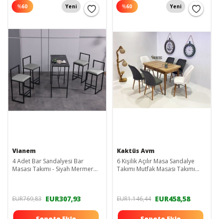
%
60
Yeni
%
60
Yeni
Vianem
Kaktüs Avm
4 Adet Bar Sandalyesi Bar
6 Kişilik Açılır Masa Sandalye
Masası Takımı - Siyah Mermer
Takımı Mutfak Masası Takımı
Desen Masa
Salon Masası Yemek Masası
Masa Takımı
EUR307,93
EUR458,58
EUR769,83
EUR1.146,44
Sepete Ekle
Sepete Ekle