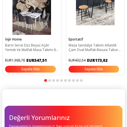
İnjir Home
Eportatif
Barni Serisi Düz Beyaz Açılır
Masa Sandalye Takımı Atlantik
Yemek Ve Mutfak Masa Takımı 6
Çam Oval Mutfak Masası Tabure
Sandalyeli - Gri Barni-06
Takımı Yemek Masası 1229
EUR547,51
EUR173,02
EUR1.368,78
EUR432,54
Sepete Ekle
Sepete Ekle
Değerli Yorumlarınız
Deneyiminizi önemsiyoruz; her yorum bize yol gösterir.