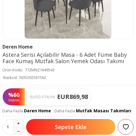
Deren Home
Astera Serisi Açılabilir Masa - 6 Adet Füme Baby
Face Kumaş Mutfak Salon Yemek Odası Takımı
Ürün Kodu:
772MNZ1649543
Barkod:
7435202561562
%
60
EUR
869,98
EUR
2.174,94
İndirim
Deren Home
Mutfak Masası Takımları
Daha Fazla
Daha Fazla
Sepete Ekle