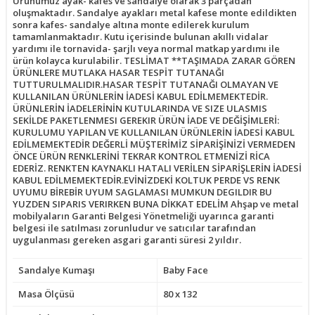
Ürünümüz ayak- kafes ve sandalye olarak 3 parçadan
oluşmaktadır. Sandalye ayakları metal kafese monte edildikten
sonra kafes- sandalye altına monte edilerek kurulum
tamamlanmaktadır. Kutu içerisinde bulunan akıllı vidalar
yardımı ile tornavida- şarjlı veya normal matkap yardımı ile
ürün kolayca kurulabilir. TESLİMAT **TAŞIMADA ZARAR GÖREN
ÜRÜNLERE MUTLAKA HASAR TESPİT TUTANAĞI
TUTTURULMALIDIR.HASAR TESPİT TUTANAĞI OLMAYAN VE
KULLANILAN ÜRÜNLERİN İADESİ KABUL EDİLMEMEKTEDİR.
ÜRÜNLERİN İADELERİNİN KUTULARINDA VE SIZE ULASMIS
SEKİLDE PAKETLENMESI GEREKIR ÜRÜN İADE VE DEĞİŞİMLERİ:
KURULUMU YAPILAN VE KULLANILAN ÜRÜNLERİN İADESİ KABUL
EDİLMEMEKTEDİR DEĞERLİ MÜŞTERİMİZ SİPARİŞİNİZİ VERMEDEN
ÖNCE ÜRÜN RENKLERİNİ TEKRAR KONTROL ETMENİZİ RİCA
EDERİZ. RENKTEN KAYNAKLI HATALI VERİLEN SİPARİŞLERİN İADESİ
KABUL EDİLMEMEKTEDİR.EVİNİZDEKİ KOLTUK PERDE VS RENK
UYUMU BİREBİR UYUM SAGLAMASI MUMKUN DEGILDIR BU
YUZDEN SIPARIS VERIRKEN BUNA DİKKAT EDELİM Ahşap ve metal
mobilyaların Garanti Belgesi Yönetmeliği uyarınca garanti
belgesi ile satılması zorunludur ve satıcılar tarafından
uygulanması gereken asgari garanti süresi 2 yıldır.
Sandalye Kumaşı
Baby Face
Masa Ölçüsü
80 x 132