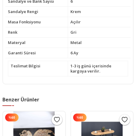
Sandalye ve Bank Sayısı
6
Sandalye Rengi
Krem
Masa Fonksiyonu
Açılır
Renk
Gri
Materyal
Metal
Garanti Süresi
6 Ay
Teslimat Bilgisi
1-3 iş günü içerisinde
kargoya verilir.
Benzer Ürünler
%
60
%
60