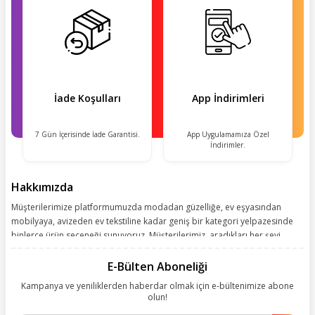
İade Koşulları
App İndirimleri
7 Gün İçerisinde İade Garantisi.
App Uygulamamıza Özel
İndirimler.
Hakkımızda
Müşterilerimize platformumuzda modadan güzelliğe, ev eşyasından
mobilyaya, avizeden ev tekstiline kadar geniş bir kategori yelpazesinde
binlerce ürün seçeneği sunuyoruz. Müşterilerimiz, aradıkları her şeyi
kolayca bularak kusursuz alışveriş deneyiminin keyfini çıkarıyor. Size
kolay, kusursuz ve keyifli bir alışveriş yolculuğu sunarken deneyiminize
E-Bülten Aboneliği
değer katmak için sürekli çalışıyoruz.
Kampanya ve yeniliklerden haberdar olmak için e-bültenimize abone
olun!
Aynı zamanda App uygulamımızı kullanan müşterilerimize özel indirim