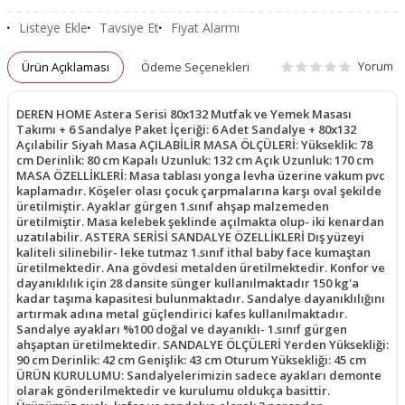
Listeye Ekle
Tavsiye Et
Fiyat Alarmı
Yorum
Ürün Açıklaması
Ödeme Seçenekleri
DEREN HOME Astera Serisi 80x132 Mutfak ve Yemek Masası
Takımı + 6 Sandalye Paket İçeriği: 6 Adet Sandalye + 80x132
Açılabilir Siyah Masa AÇILABİLİR MASA ÖLÇÜLERİ: Yükseklik: 78
cm Derinlik: 80 cm Kapalı Uzunluk: 132 cm Açık Uzunluk: 170 cm
MASA ÖZELLİKLERİ: Masa tablası yonga levha üzerine vakum pvc
kaplamadır. Köşeler olası çocuk çarpmalarına karşı oval şekilde
üretilmiştir. Ayaklar gürgen 1.sınıf ahşap malzemeden
üretilmiştir. Masa kelebek şeklinde açılmakta olup- iki kenardan
uzatılabilir. ASTERA SERİSİ SANDALYE ÖZELLİKLERİ Dış yüzeyi
kaliteli silinebilir- leke tutmaz 1.sınıf ithal baby face kumaştan
üretilmektedir. Ana gövdesi metalden üretilmektedir. Konfor ve
dayanıklılık için 28 dansite sünger kullanılmaktadır 150 kg'a
kadar taşıma kapasitesi bulunmaktadır. Sandalye dayanıklılığını
artırmak adına metal güçlendirici kafes kullanılmaktadır.
Sandalye ayakları %100 doğal ve dayanıklı- 1.sınıf gürgen
ahşaptan üretilmektedir. SANDALYE ÖLÇÜLERİ Yerden Yüksekliği:
90 cm Derinlik: 42 cm Genişlik: 43 cm Oturum Yüksekliği: 45 cm
ÜRÜN KURULUMU: Sandalyelerimizin sadece ayakları demonte
olarak gönderilmektedir ve kurulumu oldukça basittir.