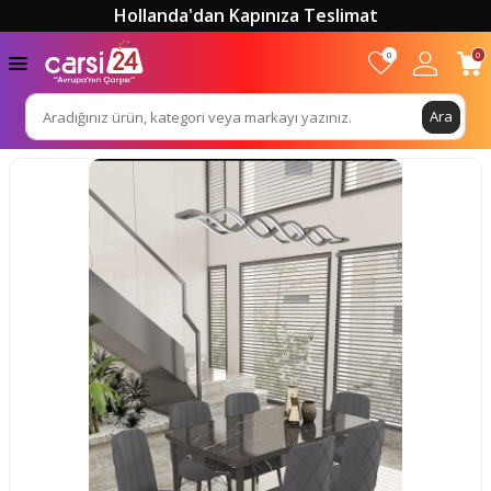
Hollanda'dan Kapınıza Teslimat
0
0
Ara