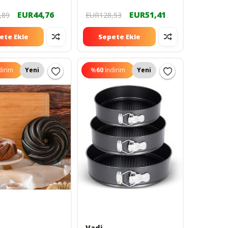
EUR44,76
EUR51,41
,89
EUR128,53
ete Ekle
Sepete Ekle
dirim
Yeni
%
60
İndirim
Yeni
Vadi