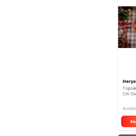
Herşe
Toprak 
Cm Ova
Seti -
EUR83
Se