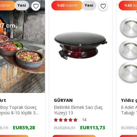
ndirim
Yeni
%
60
İndirim
Yeni
%
60
İn
Art
GÜRYAN
Yıldız 
 Boy Toprak Güveç
Elektrikli Ekmek Sacı (Saç
6 Adet 
epsisi 8-10 Kişilik 37
Yüzey) 13
Tabağı 
5010
taban
14
EUR59,28
EUR113,73
8,19
EUR284,31
EUR89,