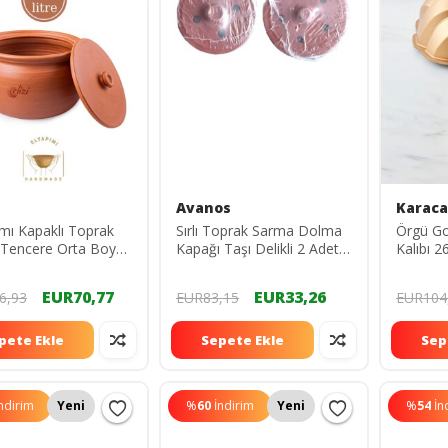
Avanos
Karaca
ımı Kapaklı Toprak
Sırlı Toprak Sarma Dolma
Örgü G
Tencere Orta Boy
Kapağı Taşı Delikli 2 Adet
Kalıbı 
 5 Litre (Özel
(19cm-23cm)
az Köpük
EUR70,77
EUR33,26
6,93
EUR83,15
EUR104
jında)
pete Ekle
Sepete Ekle
Sep
ndirim
Yeni
%
60
İndirim
Yeni
%
54
İn