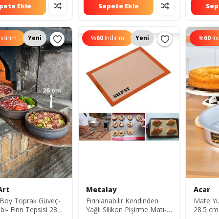
pete Ekle
Sepete Ekle
Sep
ndirim
Yeni
%
60
İndirim
Yeni
%
60
İn
Art
Metalay
Acar
Boy Toprak Güveç-
Fırınlanabilir Kendinden
Mate Yuv
abı- Fırın Tepsisi 28
Yağlı Silikon Pişirme Matı-
28.5 cm
işilik AD5063
hamur Açma Matı 30x40