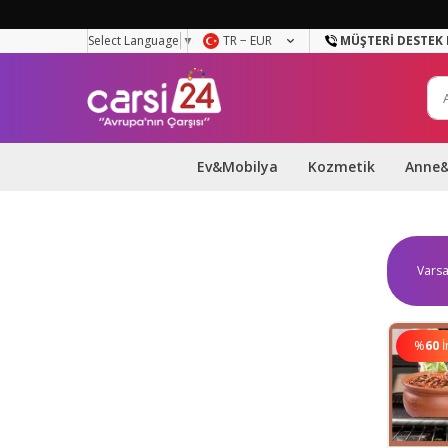
Select Language
▼
TR − EUR
MÜŞTERI DESTEK 
Ev&Mobilya
Kozmetik
Anne
%
60
İ