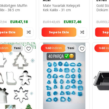
ikdörtgen Muffin
Mate Yuvarlak Kelepçeli
Gold St
lıbı - 38.5 cm
Kek Kalıbı - 31 cm
Döküm K
CM)
EUR47,18
EUR57,46
7,94
EUR143,65
EUR93,
pete Ekle
Sepete Ekle
Sep
ndirim
Yeni
%
60
İndirim
Yeni
%
60
İn