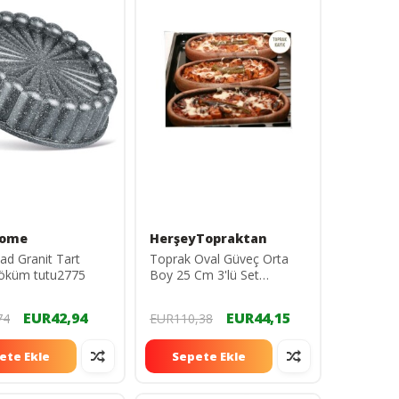
home
HerşeyTopraktan
d Granit Tart
Toprak Oval Güveç Orta
Döküm tutu2775
Boy 25 Cm 3'lü Set
toprakkayık25cm
EUR42,94
EUR44,15
74
EUR110,38
ete Ekle
Sepete Ekle