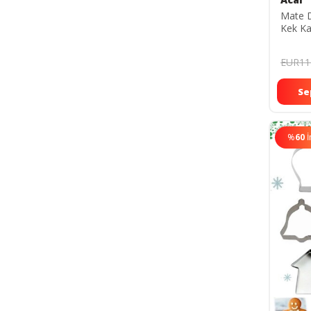
Mate D
Kek Ka
EUR11
Se
%
60
İ