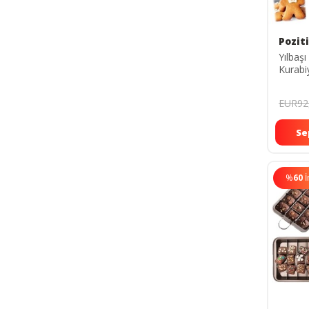
Poziti
Yılbaş
Kurabi
EUR92
Se
%
60
İ