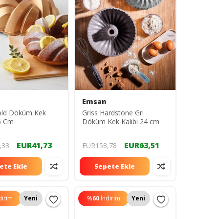
Emsan
old Döküm Kek
Griss Hardstone Gri
26 Cm
Döküm Kek Kalıbı 24 cm
EUR41,73
EUR63,51
,33
EUR158,78
ete Ekle
Sepete Ekle
dirim
Yeni
%
60
İndirim
Yeni