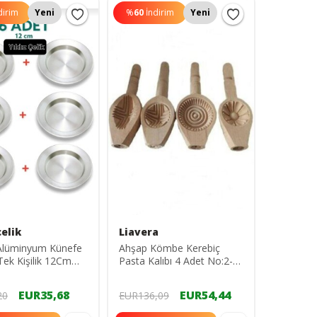
dirim
Yeni
%
60
İndirim
Yeni
çelik
Liavera
Alüminyum Künefe
Ahşap Kömbe Kerebiç
Tek Kişilik 12Cm
Pasta Kalıbı 4 Adet No:2-3-
5-8
EUR35,68
EUR54,44
20
EUR136,09