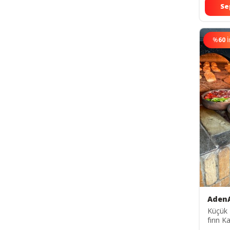
Se
%
60
İ
Aden
Küçük 
fırın K
Cm 4 K