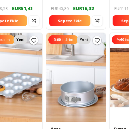
40X60silpat
EUR51,41
EUR16,32
8,53
EUR40,80
EUR111
pete Ekle
Sepete Ekle
Sep
ndirim
Yeni
%
60
İndirim
Yeni
%
60
İn
Acar
Evren