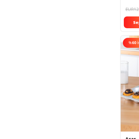
EUR12
Se
%
60
İ
Acar