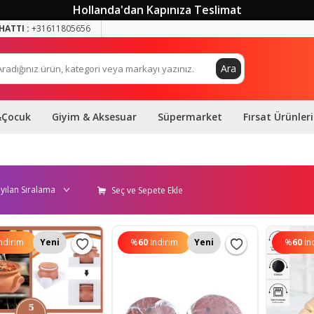
Hollanda'dan Kapınıza Teslimat
HATTI :
+31611805656
Ara
&Çocuk
Giyim & Aksesuar
Süpermarket
Fırsat Ürünleri
Seç ve Sepete Ekle
ndirim
Yeni
%
60
İndirim
Yeni
%
60
İn