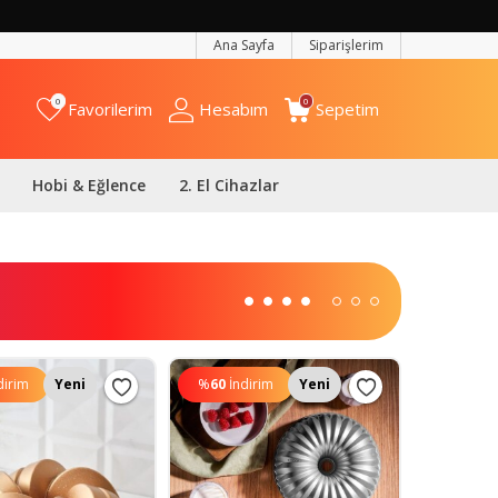
Ana Sayfa
Siparişlerim
0
0
Favorilerim
Hesabım
Sepetim
Hobi & Eğlence
2. El Cihazlar
dirim
Yeni
%
60
İndirim
Yeni