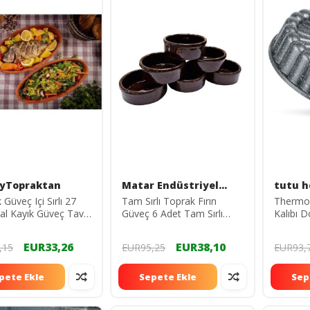
yTopraktan
Matar Endüstriyel
tutu 
Mutfak Ekipmanları
Güveç Içi Sırlı 27
Tam Sırlı Toprak Fırın
Thermoa
l Kayık Güveç Tava
Güveç 6 Adet Tam Sırlı
Kalıbı 
2 Li 27cmoval
Toprak Sütlaç Güveci
EUR33,26
EUR38,10
,15
EUR95,25
EUR93,
pete Ekle
Sepete Ekle
Sep