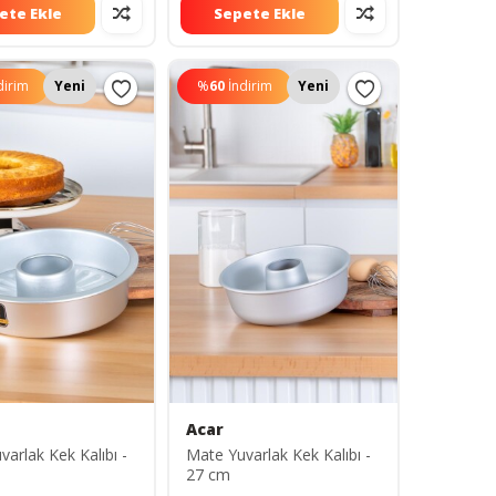
ete Ekle
Sepete Ekle
dirim
Yeni
%
60
İndirim
Yeni
Acar
arlak Kek Kalıbı -
Mate Yuvarlak Kek Kalıbı -
27 cm