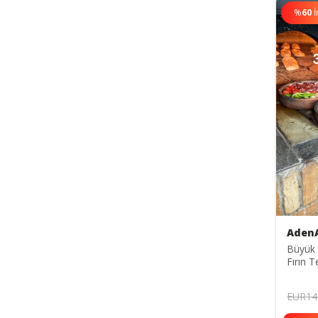
%
60
İ
Aden
Büyük
Fırın T
Cm AD
EUR14