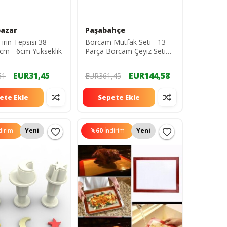
azar
Paşabahçe
rın Tepsisi 38-
Borcam Mutfak Seti - 13
m - 6cm Yükseklik
Parça Borcam Çeyiz Seti
Takımı
EUR31,45
EUR144,58
61
EUR361,45
ete Ekle
Sepete Ekle
dirim
Yeni
%
60
İndirim
Yeni