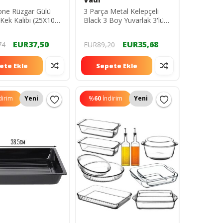
one Rüzgar Gülü
3 Parça Metal Kelepçeli
ek Kalıbı (25X10
Black 3 Boy Yuvarlak 3'lü
Kek Kalıbı Seti
EUR37,50
EUR35,68
74
EUR89,20
ete Ekle
Sepete Ekle
dirim
Yeni
%
60
İndirim
Yeni