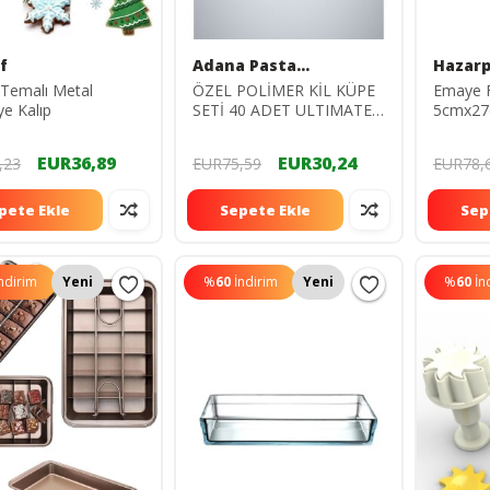
f
Adana Pasta
Hazarp
Malzemeleri
ı Temalı Metal
ÖZEL POLİMER KİL KÜPE
Emaye Fı
ye Kalıp
SETİ 40 ADET ULTIMATE
5cmx27c
PACK! (YILBAŞI TEMA)
EUR36,89
EUR30,24
,23
EUR75,59
EUR78,
pete Ekle
Sepete Ekle
Sep
ndirim
Yeni
%
60
İndirim
Yeni
%
60
İn