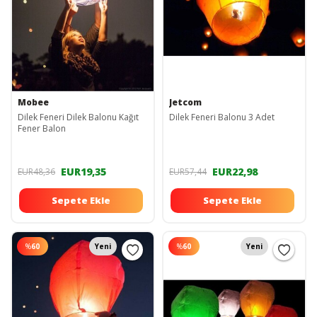
Mobee
Jetcom
Dilek Feneri Dilek Balonu Kağıt
Dilek Feneri Balonu 3 Adet
Fener Balon
EUR19,35
EUR22,98
EUR48,36
EUR57,44
Sepete Ekle
Sepete Ekle
%
60
Yeni
%
60
Yeni