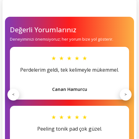
Değerli Yorumlarınız
Deneyiminizi önemsiyoruz; her yorum bize yol gösterir.
★ ★ ★ ★ ★
Perdelerim geldi, tek kelimeyle mükemmel.
Canan Hamurcu
<
>
★ ★ ★ ★ ★
Peeling tonik pad çok güzel.