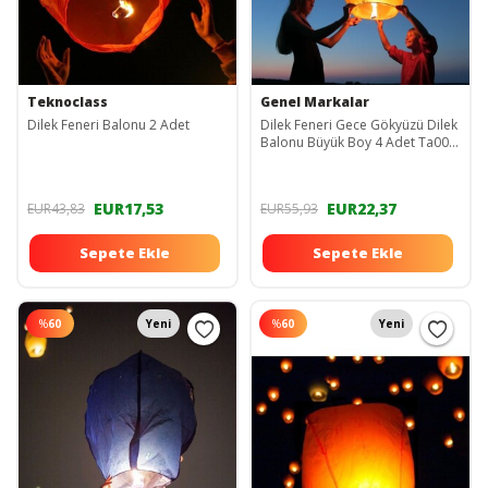
Teknoclass
Genel Markalar
Dilek Feneri Balonu 2 Adet
Dilek Feneri Gece Gökyüzü Dilek
Balonu Büyük Boy 4 Adet Ta003
Ta0033 dilekfeneriiii
EUR17,53
EUR22,37
EUR43,83
EUR55,93
Sepete Ekle
Sepete Ekle
%
60
Yeni
%
60
Yeni