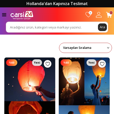
Hollanda'dan Kapınıza Teslimat
0
0
Ara
%
60
Yeni
%
60
Yeni