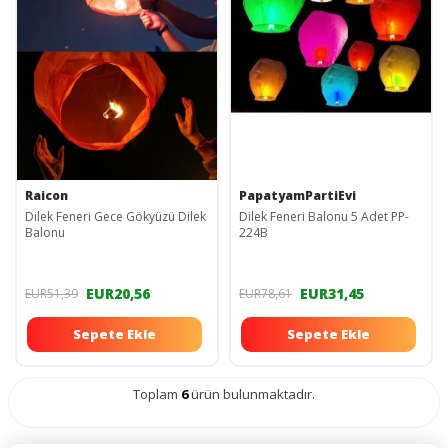
Raicon
PapatyamPartiEvi
Dilek Feneri Gece Gökyüzü Dilek
Dilek Feneri Balonu 5 Adet PP-
Balonu
224B
EUR20,56
EUR31,45
EUR51,39
EUR78,61
Sepete Ekle
Sepete Ekle
Toplam
6
ürün bulunmaktadır.