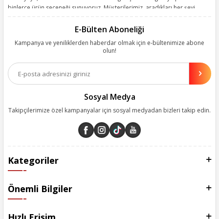
binlerce ürün seçeneği sunuyoruz. Müşterilerimiz, aradıkları her şeyi
kolayca bularak kusursuz alışveriş deneyiminin keyfini çıkarıyor. Size
kolay, kusursuz ve keyifli bir alışveriş yolculuğu sunarken deneyiminize
E-Bülten Aboneliği
değer katmak için sürekli çalışıyoruz.
Kampanya ve yeniliklerden haberdar olmak için e-bültenimize abone
olun!
Aynı zamanda App uygulamımızı kullanan müşterilerimize özel indirim
olanakları sunuyoruz. Çalışmalarımızı müşterilerimizin memnuniyetini
esas alarak yürütüyoruz.
Sosyal Medya
Takipçilerimize özel kampanyalar için sosyal medyadan bizleri takip edin.
Kategoriler
Önemli Bilgiler
Hızlı Erişim