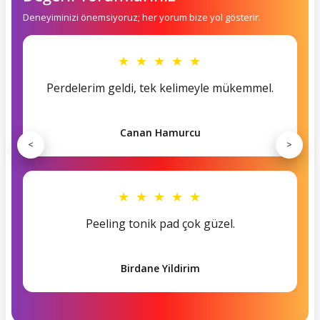
Deneyiminizi önemsiyoruz; her yorum bize yol gösterir.
★ ★ ★ ★ ★
Perdelerim geldi, tek kelimeyle mükemmel.
Canan Hamurcu
<
>
★ ★ ★ ★ ★
Peeling tonik pad çok güzel.
Birdane Yildirim