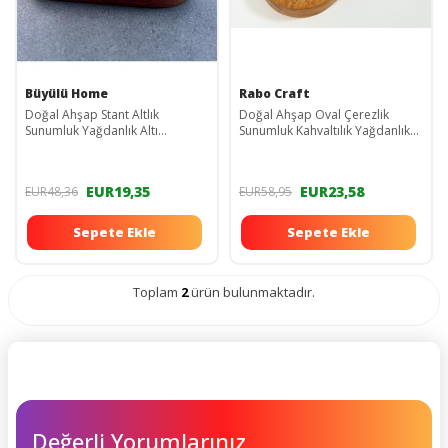
Büyülü Home
Rabo Craft
Doğal Ahşap Stant Altlık
Doğal Ahşap Oval Çerezlik
Sunumluk Yağdanlık Altı
Sunumluk Kahvaltılık Yağdanlık
Sabunluk Altı Çerezlik Servis
6'lı RB.014
Tabağı
EUR19,35
EUR23,58
EUR48,36
EUR58,95
Sepete Ekle
Sepete Ekle
Toplam
2
ürün bulunmaktadır.
Değerli Yorumlarınız