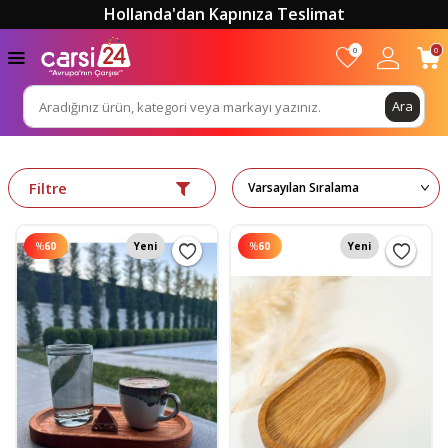
Hollanda'dan Kapınıza Teslimat
0
0
Ara
Filtre
%
60
Yeni
%
60
Yeni