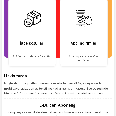
İade Koşulları
App İndirimleri
7 Gün İçerisinde İade Garantisi.
App Uygulamamıza Özel
İndirimler.
Hakkımızda
Müşterilerimize platformumuzda modadan güzelliğe, ev eşyasından
mobilyaya, avizeden ev tekstiline kadar geniş bir kategori yelpazesinde
binlerce ürün seçeneği sunuyoruz. Müşterilerimiz, aradıkları her şeyi
kolayca bularak kusursuz alışveriş deneyiminin keyfini çıkarıyor. Size
kolay, kusursuz ve keyifli bir alışveriş yolculuğu sunarken deneyiminize
E-Bülten Aboneliği
değer katmak için sürekli çalışıyoruz.
Kampanya ve yeniliklerden haberdar olmak için e-bültenimize abone